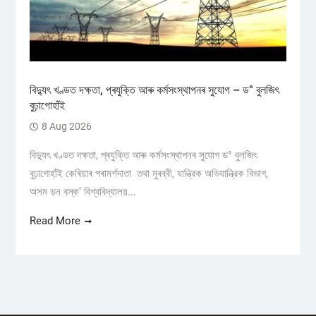
বিদ্যুৎ খণ্ডত দক্ষতা, প্ৰযুক্তি আৰু কৰ্মসংস্থাপনৰ সুযোগ – ড° বুলজিৎ
বুঢ়াগোহাঁই
8 Aug 2026
বিদ্যুৎ খণ্ডত দক্ষতা, প্ৰযুক্তি আৰু কৰ্মসংস্থাপনৰ সুযোগ ড° বুলজিৎ
বুঢ়াগোহাঁই কেৰিয়াৰ পৰামৰ্শদাতা তথা মুৰব্বী, যান্ত্রিক অভিযান্ত্রিক বিভাগ,
অসম ডন বস্ক’ বিশ্ববিদ্যালয়...
Read More