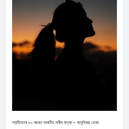
স্বাধীনতাৰ ৮০ বছৰত ভাৰতীয় নাৰীৰ যাত্ৰা – কানুপ্ৰিয়া ডেকা