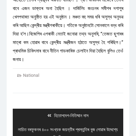
বাবে এজন ডাক্তৰ অনা হৈছিল । দাৰ্জিলিং জংচনৰ সমীপৰ দগাপুৰ
খেলপথাৰত অনুষ্ঠিত হয় এই অনুষ্ঠান । মঞ্চত বহু সময় ধৰি অসুস্থ অনুভৱ
কৰি আছিল কেন্দ্ৰীয় মন্ত্ৰীগৰাকীয়ে। গতিকে অনুষ্ঠানটো সোনকালে বন্ধ কৰি
দিয়া হ’ল।বিজেপিৰ এগৰাকী নেতাই জনোৱা তথ্য অনুসৰি, “তেজত ছুগাৰৰ
মাত্ৰা কম হোৱাৰ বাবে কেন্দ্ৰীয় মন্ত্ৰীজন হঠাতে অসুস্থ হৈ পৰিছিল।”
প্ৰাথমিক চিকিৎসাৰ বাবে নীতিন গাডকাৰিক চেলাইন দিয়া হৈছিল বুলিও তেওঁ
জনায়।
National
Post
navigation
Previous
হিতোপদেশ-নিতিষ্মান দাস
post:
Next
লাচিত বৰফুকনৰ ৪০০ সংখ্যক জয়ন্তীৰ প্ৰস্তুতিৰ বুজ লোৱাৰ উদ্দেশ্যে