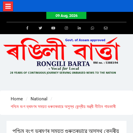
Skip
to
09 Aug, 2026
content
Facebook
Twitter
Youtube
Instagram
LinkedIn
Whatsapp
Email
Home
National
পশ্চিম বংগ ভ্ৰমণৰ সময়ত গুৰুতৰভাৱে অসুস্থ কেন্দ্ৰীয় মন্ত্ৰী নীতিন গাডকাৰী
পশ্চিম বংগ ভ্ৰমণৰ সময়ত গুৰুতৰভাৱে অসুস্থ কেন্দ্ৰীয়