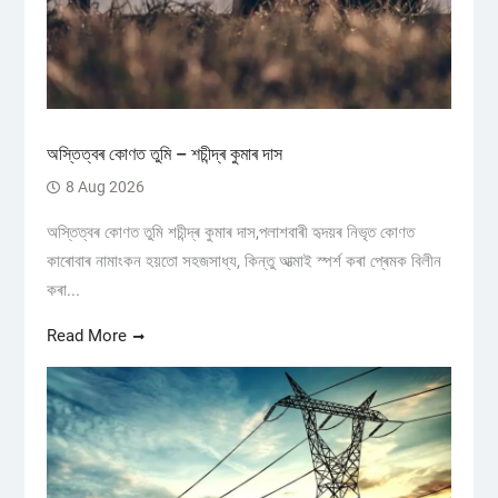
অস্তিত্বৰ কোণত তুমি – শচীন্দ্ৰ কুমাৰ দাস
8 Aug 2026
অস্তিত্বৰ কোণত তুমি শচীন্দ্ৰ কুমাৰ দাস,পলাশবাৰী হৃদয়ৰ নিভৃত কোণত
কাৰোবাৰ নামাংকন হয়তো সহজসাধ্য, কিন্তু আত্মাই স্পৰ্শ কৰা প্ৰেমক বিলীন
কৰা...
Read More