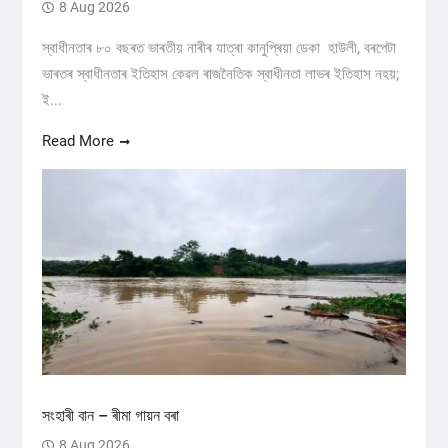
8 Aug 2026
স্বাধীনতাৰ ৮০ বছৰত ভাৰতীয় নাৰীৰ যাত্ৰা কানুপ্ৰিয়া ডেকা হাউলী, বৰপেটা
ভাৰতৰ স্বাধীনতাৰ ইতিহাস কেৱল ৰাজনৈতিক স্বাধীনতা লাভৰ ইতিহাস নহয়;
ই...
Read More
সংহাৰী বান – ৰীমা গায়ন বৰা
8 Aug 2026