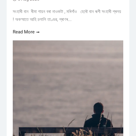
সংহাৰী বান ৰীমা গায়ন বৰা নাওকটা , মৰিগাঁও হেৰৌ বান ৰূপী সংহাৰী প্ৰলয়
! অকস্মাতে আহি চলালি তাণ্ডৱ, প্ৰাণৰ...
Read More