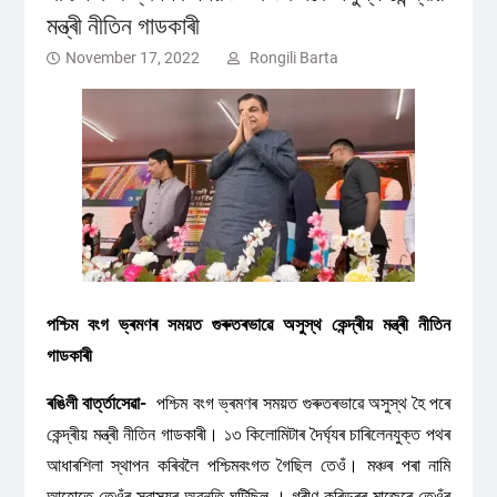
মন্ত্ৰী নীতিন গাডকাৰী
November 17, 2022
Rongili Barta
পশ্চিম বংগ ভ্ৰমণৰ সময়ত গুৰুতৰভাৱে অসুস্থ কেন্দ্ৰীয় মন্ত্ৰী নীতিন
গাডকাৰী
ৰঙিলী বাৰ্ত্তাসেৱা-
পশ্চিম বংগ ভ্ৰমণৰ সময়ত গুৰুতৰভাৱে অসুস্থ হৈ পৰে
কেন্দ্ৰীয় মন্ত্ৰী নীতিন গাডকাৰী। ১৩ কিলোমিটাৰ দৈৰ্ঘ্যৰ চাৰিলেনযুক্ত পথৰ
আধাৰশিলা স্থাপন কৰিবলৈ পশ্চিমবংগত গৈছিল তেওঁ। মঞ্চৰ পৰা নামি
আহোতে তেওঁৰ স্বাস্থ্যৰ অৱনতি ঘটিছিল । গ্ৰীণ কৰিডৰৰ মাজেৰে তেওঁৰ