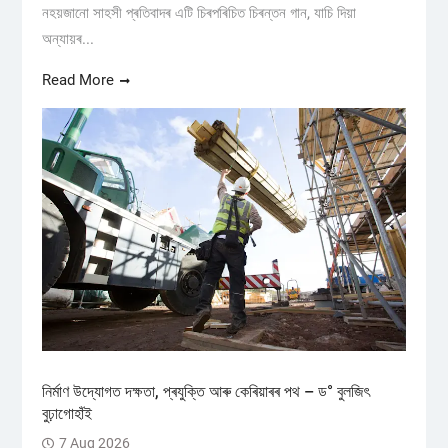
নহয়জানো সাহসী প্ৰতিবাদৰ এটি চিৰপৰিচিত চিৰন্তন গান, যাচি দিয়া
অন্যায়ৰ...
Read More
নিৰ্মাণ উদ্যোগত দক্ষতা, প্ৰযুক্তি আৰু কেৰিয়াৰৰ পথ – ড° বুলজিৎ
বুঢ়াগোহাঁই
7 Aug 2026