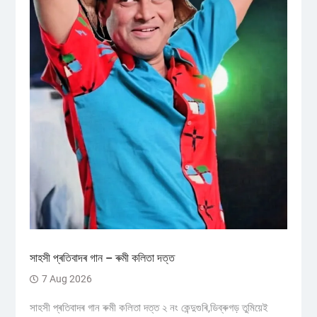
সাহসী প্ৰতিবাদৰ গান – ৰুমী কলিতা দত্ত
7 Aug 2026
সাহসী প্ৰতিবাদৰ গান ৰুমী কলিতা দত্ত ২ নং কেন্দুগুৰি,ডিব্ৰুগড় তুমিয়েই