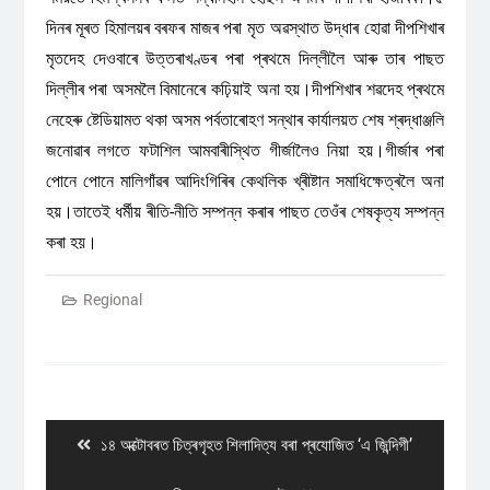
দিনৰ মূৰত হিমালয়ৰ বৰফৰ মাজৰ পৰা মৃত অৱস্থাত উদ্ধাৰ হোৱা দীপশিখাৰ
মৃতদেহ দেওবাৰে উত্তৰাখণ্ডৰ পৰা প্ৰথমে দিল্লীলৈ আৰু তাৰ পাছত
দিল্লীৰ পৰা অসমলৈ বিমানেৰে কঢ়িয়াই অনা হয়।দীপশিখাৰ শৱদেহ প্ৰথমে
নেহেৰু ষ্টেডিয়ামত থকা অসম পৰ্বতাৰোহণ সন্থাৰ কাৰ্যালয়ত শেষ শ্ৰদ্ধাঞ্জলি
জনোৱাৰ লগতে ফটাশিল আমবাৰীস্থিত গীৰ্জালৈও নিয়া হয়।গীৰ্জাৰ পৰা
পোনে পোনে মালিগাঁৱৰ আদিংগিৰিৰ কেথলিক খ্ৰীষ্টান সমাধিক্ষেত্ৰলৈ অনা
হয়।তাতেই ধৰ্মীয় ৰীতি-নীতি সম্পন্ন কৰাৰ পাছত তেওঁৰ শেষকৃত্য সম্পন্ন
কৰা হয়।
Regional
Post
navigation
Previous
১৪ অক্টোবৰত চিত্ৰগৃহত শিলাদিত্য বৰা প্ৰযোজিত ‘এ জিন্দিগী’
post: