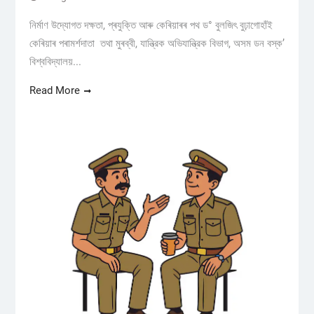
নিৰ্মাণ উদ্যোগত দক্ষতা, প্ৰযুক্তি আৰু কেৰিয়াৰৰ পথ ড° বুলজিৎ বুঢ়াগোহাঁই
কেৰিয়াৰ পৰামৰ্শদাতা তথা মুৰব্বী, যান্ত্রিক অভিযান্ত্রিক বিভাগ, অসম ডন বস্ক’
বিশ্ববিদ্যালয়...
Read More