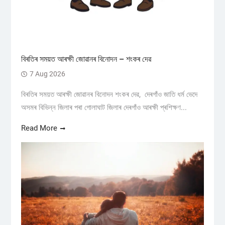
বিৰতিৰ সময়ত আৰক্ষী জোৱানৰ বিনোদন – শংকৰ দেৱ
7 Aug 2026
বিৰতিৰ সময়ত আৰক্ষী জোৱানৰ বিনোদন শংকৰ দেৱ, দেৰগাঁও জাতি ধৰ্ম ভেদে
অসমৰ বিভিন্ন জিলাৰ পৰা গোলাঘাট জিলাৰ দেৰগাঁও আৰক্ষী প্ৰশিক্ষণ...
Read More