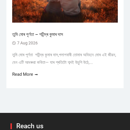
তুমি মোৰ পূৰ্ণতা – শচীন্দ্ৰ কুমাৰ দাস
7 Aug 2026
তুমি মোৰ পূৰ্ণতা শচীন্দ্ৰ কুমাৰ দাস,পলাশবাৰী তোমাৰ অবিহনে মোৰ এই জীৱন,
যেন এটি আধৰুৱা কবিতা— যাৰ প্ৰতিটো শব্দই উচুপি উঠে,...
Read More
Reach us