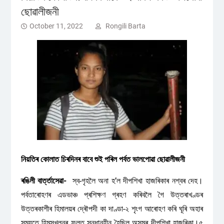
ছোৱালীজনী
October 11, 2022
Rongili Barta
নিয়তিৰ কোলাত চিৰদিনৰ বাবে শুই পৰিল পৰ্বত ভালপোৱা ছোৱালীজনী
ৰঙিলী বাৰ্ত্তাসেৱা-
স্ব-গৃহলৈ অনা হ’ল দীপশিখা হাজৰিকাৰ নশ্বৰ দেহ।
পৰ্বতাৰোহণৰ এডভাঞ্চ প্ৰশিক্ষণ গ্ৰহণ কৰিবলৈ গৈ উত্তৰাখণ্ডৰ
উত্তৰকাশীৰ হিমালয়ৰ দ্ৰৌপদী কা দাণ্ডা-২ শৃংগ আৰোহণ কৰি ঘূৰি অহাৰ
সময়তে হিমস্খলনৰ ফলত সন্ধানহীন হৈছিল অসমৰ দীপশিখা হাজৰিকা।৫