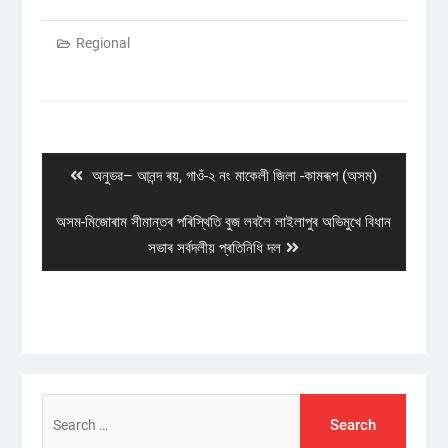
Regional
Post
navigation
Previous
অনুভৱ– আনন্দ ৰয়, গাওঁ-২ নং মাকেলী জিলা -কামৰূপ (অসম)
post:
Next
অসম-মিজোৰাম সীমান্তৰ পৰিস্থিতি বুজ লবলৈ লাইলাপুৰ অভিমুখে বিধান
post:
সভাৰ সৰ্বদলীয় প্ৰতিনিধি দল
Search
for: