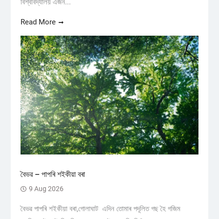
বিশ্ববিদ্যালয় এজন...
Read More
বৈভৱ – পাপৰি শইকীয়া বৰা
9 Aug 2026
বৈভৱ পাপৰি শইকীয়া বৰা,গোলাঘাট এদিন তোমাৰ পদূলিত গছ হৈ গজিম