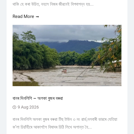
থাকি হে কৰা উচিত, নহলে নিজৰ জীৱনেই বিপদাপন্ন হয়...
Read More
বানৰ দিনলিপি – অলকা বুজৰ বৰুৱা
9 Aug 2026
বানৰ দিনলিপি অলকা বুজৰ বৰুৱা টিহু টাউন ৩ নং ৱাৰ্ড,নলবাৰী ডাৱৰে যেতিয়া
ক’লা চিয়াঁহীৰে আকাশলৈ বিষাদৰ চিঠি লিখে অশান্ত হৈ...