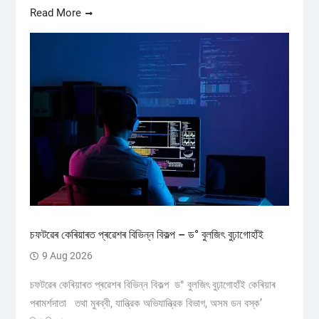
Read More
চফটৱেৰ কেৰিয়াৰত প্ৰৱেশৰ বিভিন্ন বিকল্প – ড° বুলজিৎ বুঢ়াগোহাঁই
9 Aug 2026
চফটৱেৰ কেৰিয়াৰত প্ৰৱেশৰ বিভিন্ন বিকল্প ড° বুলজিৎ বুঢ়াগোহাঁই কেৰিয়াৰ
পৰামৰ্শদাতা তথা মুৰব্বী, যান্ত্রিক অভিযান্ত্রিক বিভাগ, অসম ডন বস্ক’