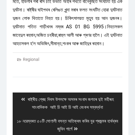
মতে, হাউলীৰ পৰা ৰাস চাই উভতি অহাৰ পথতে বানেকুছিত সংঘটিত হয় এক
দুৰ্ঘটনা। ৰাষ্ট্ৰীয় ঘাইপথৰ ৰেলিঙত খুন্দা মৰাৰ ফলত সংঘটিত হোৱা দুৰ্ঘটনাত
দুজন লোক থিতাতে নিহত হয়। চিকিৎসালয়ত মৃত্যু হয় আন দুজনৰ।
দুৰ্ঘটনাত পতিত গাড়ীখনৰ নম্বৰ AS 01 BG 5995।নিহতসকল
জাহেদুল ৰহমান,অজিত চহৰীয়া,ৰাহুল আলী আৰু প্ৰণৱ হালৈ। এই দুৰ্ঘটনাত
আহতসকল হ’ল অভিজিৎ,সীমান্ত,শংকৰ আৰু জাহিদুৰ ৰহমান।
Regional
Post
navigation
Previous
ৰাষ্ট্ৰীয় প্ৰেছ দিবস উপলক্ষে অসমৰ সংবাদ জগতৰ দুই মহীৰূহ
post:
সাংবাদিকক আই চি আই চি আই বেংকৰ সম্বৰ্দ্ধনা
Next
১৮ নৱেম্বৰত ৫০টি সোণালী বসন্ত অতিক্ৰম কৰিব যুৱ প্ৰজন্মৰ হাৰ্থথ্ৰব
post:
জুবিন গাৰ্গে