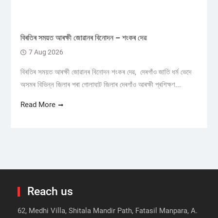
বিৰতিৰ সময়ত আৰক্ষী জোৱানৰ বিনোদন – শংকৰ দেৱ
7 Aug 2026
বিৰতিৰ সময়ত আৰক্ষী জোৱানৰ বিনোদন শংকৰ দেৱ, দেৰগাঁও জাতি ধৰ্ম ভেদে
অসমৰ বিভিন্ন জিলাৰ পৰা গোলাঘাট জিলাৰ দেৰগাঁও আৰক্ষী প্ৰশিক্ষণ...
Read More
Reach us
62, Medhi Villa, Shitala Mandir Path, Fatasil Manpara, A.