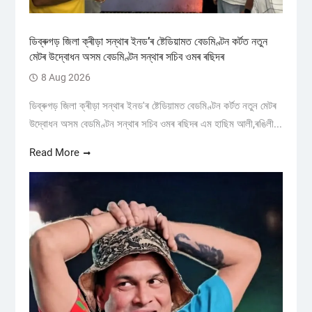
ডিব্ৰুগড় জিলা ক্ৰীড়া সন্থাৰ ইনড’ৰ ষ্টেডিয়ামত বেডমিণ্টন কৰ্টত নতুন
মেটৰ উদ্বোধন অসম বেডমিণ্টন সন্থাৰ সচিব ওমৰ ৰছিদৰ
8 Aug 2026
ডিব্ৰুগড় জিলা ক্ৰীড়া সন্থাৰ ইনড'ৰ ষ্টেডিয়ামত বেডমিণ্টন কৰ্টত নতুন মেটৰ
উদ্বোধন অসম বেডমিণ্টন সন্থাৰ সচিব ওমৰ ৰছিদৰ এম হাছিম আলী,ৰঙিলী...
Read More