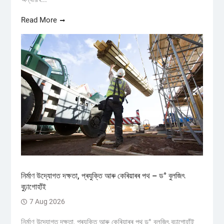
Read More
নিৰ্মাণ উদ্যোগত দক্ষতা, প্ৰযুক্তি আৰু কেৰিয়াৰৰ পথ – ড° বুলজিৎ
বুঢ়াগোহাঁই
7 Aug 2026
নিৰ্মাণ উদ্যোগত দক্ষতা, প্ৰযুক্তি আৰু কেৰিয়াৰৰ পথ ড° বুলজিৎ বুঢ়াগোহাঁই