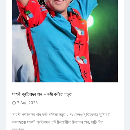
সাহসী প্ৰতিবাদৰ গান – ৰুমী কলিতা দত্ত
7 Aug 2026
সাহসী প্ৰতিবাদৰ গান ৰুমী কলিতা দত্ত ২ নং কেন্দুগুৰি,ডিব্ৰুগড় তুমিয়েই
নহয়জানো সাহসী প্ৰতিবাদৰ এটি চিৰপৰিচিত চিৰন্তন গান, যাচি দিয়া
অন্যায়ৰ...