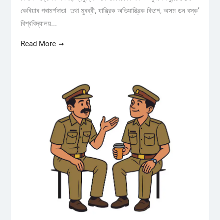
কেৰিয়াৰ পৰামৰ্শদাতা তথা মুৰব্বী, যান্ত্রিক অভিযান্ত্রিক বিভাগ, অসম ডন বস্ক’
বিশ্ববিদ্যালয়...
Read More