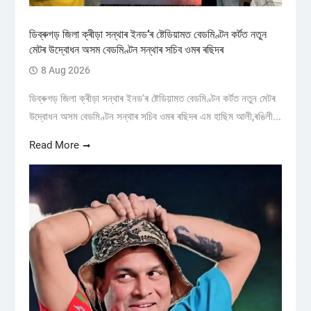
ডিব্ৰুগড় জিলা ক্ৰীড়া সন্থাৰ ইনড’ৰ ষ্টেডিয়ামত বেডমিণ্টন কৰ্টত নতুন
মেটৰ উদ্বোধন অসম বেডমিণ্টন সন্থাৰ সচিব ওমৰ ৰছিদৰ
8 Aug 2026
ডিব্ৰুগড় জিলা ক্ৰীড়া সন্থাৰ ইনড'ৰ ষ্টেডিয়ামত বেডমিণ্টন কৰ্টত নতুন মেটৰ
উদ্বোধন অসম বেডমিণ্টন সন্থাৰ সচিব ওমৰ ৰছিদৰ এম হাছিম আলী,ৰঙিলী...
Read More