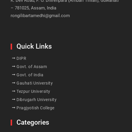
K. Dev Road, P. O. Dhirenpara (Ambari Tiniali), Guwahati
– 781025, Assam, India
rongilibartamedhi@gmail.com
Quick Links
DIPR
Govt. of Assam
Govt. of India
Gauhati University
Tezpur University
Dibrugarh University
Pragjyotish College
Categories