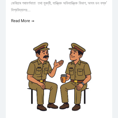
কেৰিয়াৰ পৰামৰ্শদাতা তথা মুৰব্বী, যান্ত্রিক অভিযান্ত্রিক বিভাগ, অসম ডন বস্ক’
বিশ্ববিদ্যালয়...
Read More