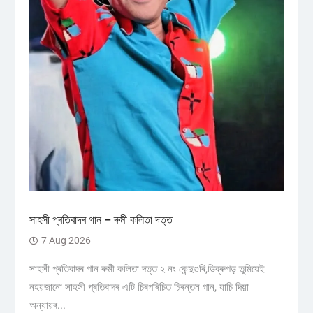
সাহসী প্ৰতিবাদৰ গান – ৰুমী কলিতা দত্ত
7 Aug 2026
সাহসী প্ৰতিবাদৰ গান ৰুমী কলিতা দত্ত ২ নং কেন্দুগুৰি,ডিব্ৰুগড় তুমিয়েই
নহয়জানো সাহসী প্ৰতিবাদৰ এটি চিৰপৰিচিত চিৰন্তন গান, যাচি দিয়া
অন্যায়ৰ...