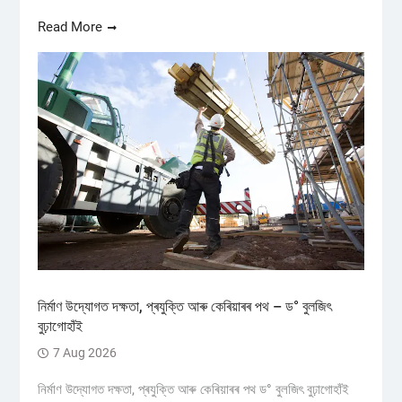
Read More
নিৰ্মাণ উদ্যোগত দক্ষতা, প্ৰযুক্তি আৰু কেৰিয়াৰৰ পথ – ড° বুলজিৎ
বুঢ়াগোহাঁই
7 Aug 2026
নিৰ্মাণ উদ্যোগত দক্ষতা, প্ৰযুক্তি আৰু কেৰিয়াৰৰ পথ ড° বুলজিৎ বুঢ়াগোহাঁই