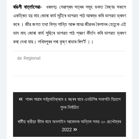
ৰঙিলী বাৰ্ত্তাসেৱা-
ধৰমগঢ় সেৱাশ্ৰম সত্ৰৰ সমূহ ভকত বৈষ্ণৱ সকলে
একত্ৰিত হয় মাহ জোৰা কাৰ্য সূচীৰে ভাগৱত পাঠ আৰম্ভ কৰি ভাগৱত ভ্ৰমণ
কৰে । জীৱ জগত তথা বিশ্ব শান্তি আৰু মানৱ জীৱনৰ কৈলানৰ হেতুকে এই
ভাদ মাহ জোৰা কাৰ্য সুছিৰে ভাগৱত পাঠ শ্ৰৱণ কীৰ্তন কৰি ভাগৱত ভ্ৰমণ
কৰা দেখা যায়। লখিমপুৰৰ পৰা কৃষ্ণ ৰাভাৰ ৰিপ’ৰ্ট ।।
Regional
Post
navigation
Previous
শাৰদ পাৱাৰ সৰ্বসন্মতিক্ৰমে ৪ বছৰৰ বাবে এনচিপিৰ সভাপতি হিচাপে
post:
পুনৰ নিৰ্বাচিত
Next
ৰাষ্টীয় ক্রীড়া বঁটাৰ বাবে অনলাইন আবেদনৰ অন্তিম সময় ২০ ছেপ্টেম্বৰ
post:
2022