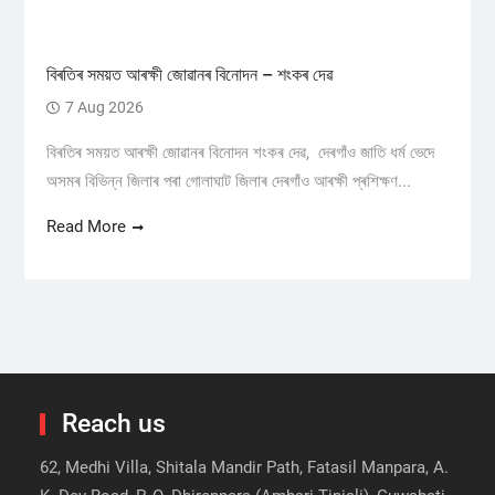
বিৰতিৰ সময়ত আৰক্ষী জোৱানৰ বিনোদন – শংকৰ দেৱ
7 Aug 2026
বিৰতিৰ সময়ত আৰক্ষী জোৱানৰ বিনোদন শংকৰ দেৱ, দেৰগাঁও জাতি ধৰ্ম ভেদে
অসমৰ বিভিন্ন জিলাৰ পৰা গোলাঘাট জিলাৰ দেৰগাঁও আৰক্ষী প্ৰশিক্ষণ...
Read More
Reach us
62, Medhi Villa, Shitala Mandir Path, Fatasil Manpara, A.