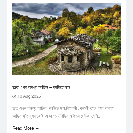
তাত এখন অৰণ্য আছিল – বনজিত দাস
10 Aug 2026
তাত এখন অৰণ্য আছিল বনজিত দাস,ৰিহাবাৰী , বজালী তাত এখন অৰণ্য
আছিল য'ত সুখৰ চৰাই আকাশত উৰিছিল মুক্তিৰ ডেউকা মেলি...
Read More