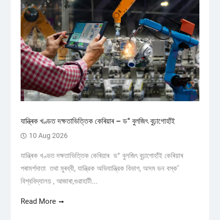
যান্ত্ৰিক খণ্ডত দক্ষতাভিত্তিক কেৰিয়াৰ – ড° বুলজিৎ বুঢ়াগোহাঁই
10 Aug 2026
যান্ত্ৰিক খণ্ডত দক্ষতাভিত্তিক কেৰিয়াৰ ড° বুলজিৎ বুঢ়াগোহাঁই কেৰিয়াৰ
পৰামৰ্শদাতা তথা মুৰব্বী, যান্ত্রিক অভিযান্ত্রিক বিভাগ, অসম ডন বস্ক’
বিশ্ববিদ্যালয় , আজাৰা,গুৱাহাটী...
Read More