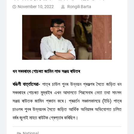
November 10, 2022
Rongili Barta
ধন সৰবৰাহৰ গোচৰত জামিন লাভ সঞ্জয় ৰাউতৰ
ৰঙিলী বাৰ্ত্তাসেৱা-
পাত্ৰ চাউল পুনৰ উন্নয়ন প্ৰকল্পৰ সৈতে জড়িত ধন
সৰবৰাহৰ গোচৰত মুম্বাইৰ এখন আদালতে শিৱসেনাৰ নেতা তথা সাংসদ
সঞ্জয় ৰাউতক জামিন প্ৰদান কৰে। প্ৰৱৰ্তন সঞ্চালকালয়ে (ইডি) পাত্ৰ
চাওলৰ পুনৰ উন্নয়নৰ সৈতে জড়িত আৰ্থিক অনিয়মৰ অভিযোগত চলিত
বৰ্ষৰ জুলাই মাহত ৰাউটক গ্ৰেপ্তাৰ কৰিছিল।
National