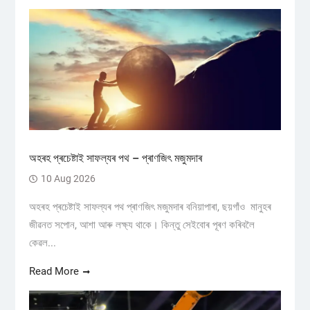
অহৰহ প্ৰচেষ্টাই সাফল্যৰ পথ – প্ৰাণজিৎ মজুমদাৰ
10 Aug 2026
অহৰহ প্ৰচেষ্টাই সাফল্যৰ পথ প্ৰাণজিৎ মজুমদাৰ বনিয়াপাৰা, ছয়গাঁও ​মানুহৰ
জীৱনত সপোন, আশা আৰু লক্ষ্য থাকে। কিন্তু সেইবোৰ পূৰণ কৰিবলৈ
কেৱল...
Read More