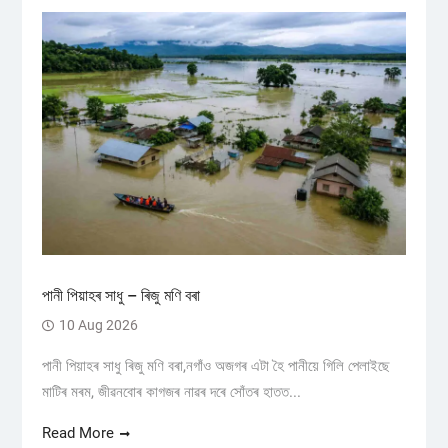
পানী পিয়াহৰ সাধু – ৰিজু মণি বৰা
10 Aug 2026
পানী পিয়াহৰ সাধু ৰিজু মণি বৰা,নগাঁও অজগৰ এটা হৈ পানীয়ে গিলি পেলাইছে
মাটিৰ মৰম, জীৱনবোৰ কাগজৰ নাৱৰ দৰে সোঁতৰ হাতত...
Read More