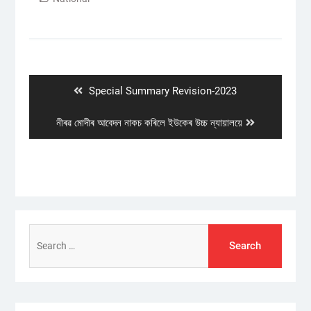
Post
navigation
Previous
Special Summary Revision-2023
post:
Next
নীৰৱ মোদীৰ আবেদন নাকচ কৰিলে ইউকেৰ উচ্চ ন্যায়ালয়ে
post:
Search
for: