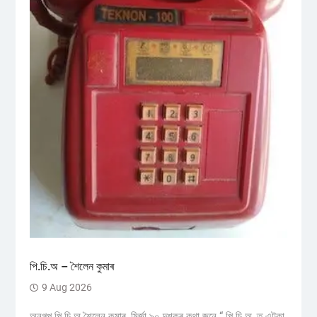
পি.চি.অ – শৈলেন কুমাৰ
9 Aug 2026
অনুগল্প পি.চি.অ শৈলেন কুমাৰ, মিৰ্জা ৯০ দশকৰ কথা জুনে “ পি.চি.অ, ত এটকা