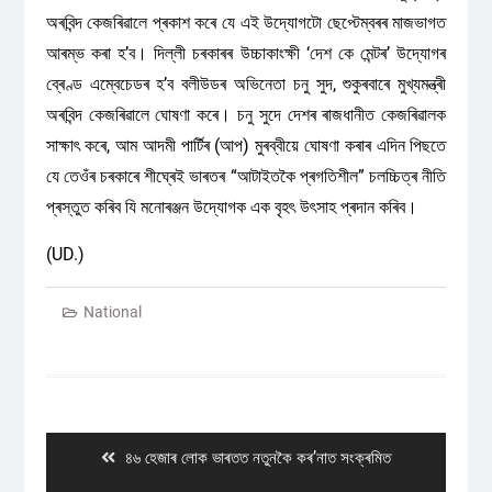
অৰবিন্দ কেজৰিৱালে প্ৰকাশ কৰে যে এই উদ্যোগটো ছেপ্টেম্বৰৰ মাজভাগত
আৰম্ভ কৰা হ’ব। দিল্লী চৰকাৰৰ উচ্চাকাংক্ষী ‘দেশ কে মেন্টৰ’ উদ্যোগৰ
ব্ৰেণ্ড এম্বেচেডৰ হ’ব বলীউডৰ অভিনেতা চনু সুদ, শুকুৰবাৰে মুখ্যমন্ত্ৰী
অৰবিন্দ কেজৰিৱালে ঘোষণা কৰে। চনু সুদে দেশৰ ৰাজধানীত কেজৰিৱালক
সাক্ষাৎ কৰে, আম আদমী পাৰ্টিৰ (আপ) মুৰব্বীয়ে ঘোষণা কৰাৰ এদিন পিছতে
যে তেওঁৰ চৰকাৰে শীঘ্ৰেই ভাৰতৰ “আটাইতকৈ প্ৰগতিশীল” চলচ্চিত্ৰ নীতি
প্ৰস্তুত কৰিব যি মনোৰঞ্জন উদ্যোগক এক বৃহৎ উৎসাহ প্ৰদান কৰিব।
(UD.)
National
Post
navigation
Previous
৪৬ হেজাৰ লোক ভাৰতত নতুনকৈ কৰʼনাত সংক্ৰমিত
post: