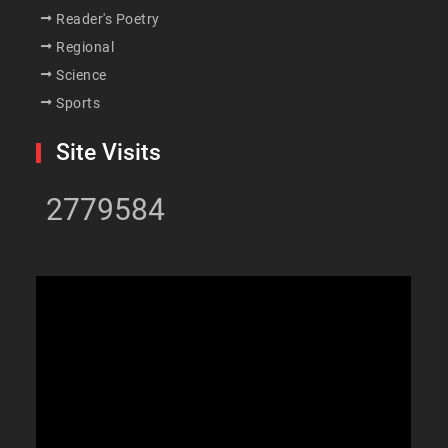
Reader's Poetry
Regional
Science
Sports
Site Visits
2779584