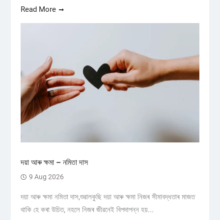
Read More
দয়া আৰু ক্ষমা – নমিতা দাস
9 Aug 2026
দয়া আৰু ক্ষমা নমিতা দাস,শুৱালকুছি দয়া আৰু ক্ষমা নিজৰ সীমাবদ্ধতাৰ মাজত
থাকি হে কৰা উচিত, নহলে নিজৰ জীৱনেই বিপদাপন্ন হয়...