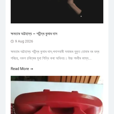
ক্ষমতাৰ অট্টহাস্য – শচীন্দ্ৰ কুমাৰ দাস
9 Aug 2026
ক্ষমতাৰ অট্টহাস্য শচীন্দ্ৰ কুমাৰ দাস,পলাশবাৰী সমাজৰ বুকুত তোমাৰ বৰ ভদ্ৰ
পৰিচয়, নকল চৰিত্ৰৰ মুখা পিন্ধি কৰা অভিনয়। উচ্চ পদবীৰ কাম্য...
Read More