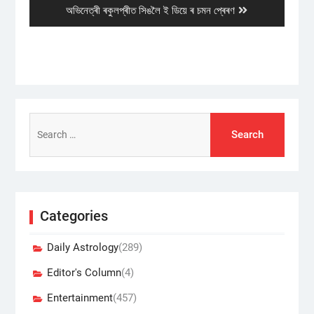
Next
অভিনেত্ৰী ৰকুলপ্ৰীত সিঙলৈ ই ডিয়ে ৰ চমন প্ৰেৰণ
post:
Search
for:
Categories
Daily Astrology
(289)
Editor's Column
(4)
Entertainment
(457)