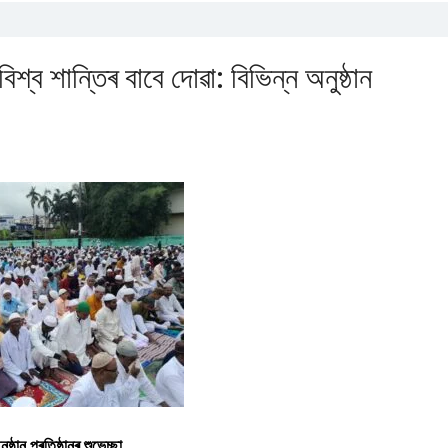
িশ্ব শান্তিৰ বাবে দোৱা: বিভিন্ন অনুষ্ঠান
্ঠান প্ৰতিষ্ঠানৰ শুভেচ্ছা