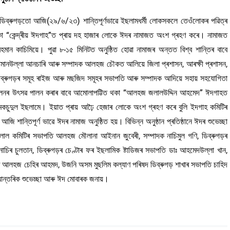
ডিব্ৰুগড়তো আজি(২৯/৬/২৩) শান্তিপূৰ্ণভাৱে ইছলামধৰ্মী লোকসকলে তেওঁলোকৰ পৱিত্ৰ
কা “কেন্দ্ৰীয় ঈদগাহ”ত প্ৰায় দহ হাজাৰ লোকে ঈদৰ নামাজত অংশ গ্ৰহণ কৰে। নামাজত
ন কাচিমিয়ে। পুৱা ৮-১৫ মিনিটত অনুষ্ঠিত হোৱা নামাজৰ অন্তত বিশ্ব শান্তিৰ বাবে
আমানউল্লা আনচাৰি আৰু সম্পাদক আলহজ চৌকত আলিয়ে জিলা প্ৰশাসন, আৰক্ষী প্ৰশাসন,
লগতে ডিব্ৰুগড়ৰ সমূহ ৰাইজ আৰু মছজিদ সমূহৰ সভাপতি আৰু সম্পাদক আদিয়ে সহায় সহযোগিতা
হামিলনৰ উৎসৱ পালন কৰাৰ বাবে আমোলাপট্টিত থকা “আলহজ জলালউদ্দিন আহমেদ” ঈদগাহত
কচুদুল ইছলামে। ইয়াত প্ৰায় আঢ়ৈ হেজাৰ লোকে অংশ গ্ৰহণ কৰে বুলি ইদগাহ কমিটিৰ
শান্তিপূৰ্ণ ভাৱে ঈদৰ নামাজ অনুষ্ঠিত হয়। বিভিন্ন অনুষ্ঠান প্ৰতিষ্ঠানে ঈদৰ শুভেচ্ছা
লাল কমিটিৰ সভাপতি আলহজ মৌলানা আইনান জুবেৰী, সম্পাদক নাচিমুল গণি, ডিব্ৰুগড়ৰ
িৰ চুলতান, ডিব্ৰুগড়ৰ চেণ্টাৰ ফৰ ইছলামিক ষ্টাডিজৰ সভাপতি ডাঃ আহমেদউল্লা খান,
পতি আলহজ চেহিৰ আহমদ, উজনি অসম মুছলিম কল্যাণ পৰিষদ ডিব্ৰুগড় শাখাৰ সভাপতি চাহিদ
ন্তৰিক শুভেচ্ছা আৰু ঈদ মোবাৰক জনায়।