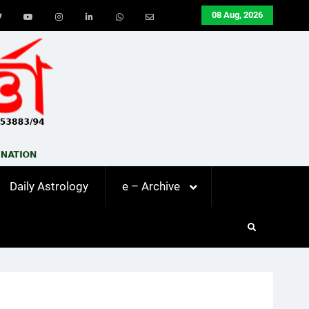
08 Aug, 2026
ook
Twitter
Youtube
Instagram
LinkedIn
Whatsapp
Email
Daily Astrology
e – Archive