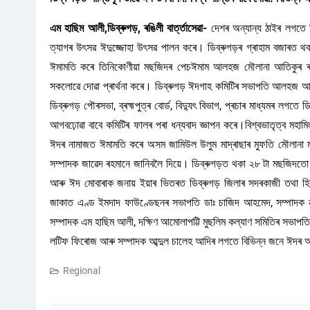
এম হাছিম আলী,ডিব্ৰুগড়, ৰঙিলী বাৰ্ত্তাসেৱা-
দেশৰ অন্যান্য ঠাইৰ লগতে 
ত্যাগৰ উৎসৱ ঈদুজ্জোহা উৎসৱ পালন কৰে। ডিব্ৰুগড়ৰ গ্ৰাহাম বজাৰত থ
ঈমামতি কৰে তিনিকোণীয়া মছজিদৰ পেচঈমাম আলহজ মৌলানা আতিকুৰ ৰহমা
সকলোৱে দোৱা প্ৰাৰ্থনা কৰে। ডিব্ৰুগড় ঈদগাহ কমিটিৰ সভাপতি আলহজ 
ডিব্ৰুগড় পৌৰসভা, ব্ৰহ্মপুত্ৰ বোৰ্ড, বিদ্যুৎ বিভাগ, প্ৰচাৰ মাধ্যমৰ 
আগবঢ়োৱা বাবে কমিটিৰ ফালৰ পৰা ধন্যবাদ জ্ঞাপন কৰে।বিশ্বভাতৃত্ব ম
ঈদৰ নামাজত ঈমামতি কৰে অসম জামিউল উলুম মাদ্ৰাছাৰ মুফতি মৌলানা ম
সম্পাদক জাৱেদ ৰহমানে জানিবলৈ দিয়ে। ডিব্ৰুগড়ত থকা ২৮ টা মছজিদতো আজি 
আৰু ঈদ মোবাৰাক জনায় ইয়াৰ ভিতৰত ডিব্ৰুগড় জিলাৰ সদৰকাজী তথা হি
জাকাত এণ্ড ইমদাদ ফাউণ্ডেছনৰ সভাপতি ডাঃ চাজিদ আহমেদ, সম্পাদক নাচ
সম্পাদক এম হাছিম আলী, দক্ষিণ আমোলাপট্টি মুছলিম কল্যাণ সমিতিৰ সভা
লটিফ ফিৰোজ আৰু সম্পাদক আব্দুল চালেহ আদিৰ লগতে বিভিন্ন জনে ঈদৰ আ
Regional