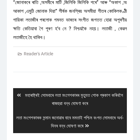
“জোনাকৰে ৰাতি ,অসমীৰে মাটি ,জিলিকি জিলিকি পৰে” আৰু “অকাশ ,অ
আকাশ ,এমুঠি জোনাক দিয়া” শীৰ্ষক জনপ্ৰিয় অসমীয়া গীতৰ কোকিলকণ্ঠী
গায়িকা লতাজীৰ পৰলোক গমনত ভাৰতৰ সংগীত জগতত হোৱা অপূৰণীয়
ক্ষতি কেতিয়াবা গৈ পূৰণ হ’ব নে ? নিশ্চয়কৈ নহয়। লতাজী , কেৱল
লতাজীহে হৈ থাকিব।
Reader's Article
Post
navigation
Previous
মহাৰাষ্ট্ৰই সোমবাৰে লতা মংগেশকাৰৰ মৃত্যুত শোক প্ৰকাশ কৰিবলৈ
post:
ৰাজহুৱা বন্ধ ঘোষণা কৰে
Next
লতা মংগেশকাৰক সন্মান জনোৱাৰ বাবে মমতাই পশ্চিম বংগত সোমবাৰে অৰ্ধ-
post:
দিনৰ বন্ধ ঘোষণা কৰে