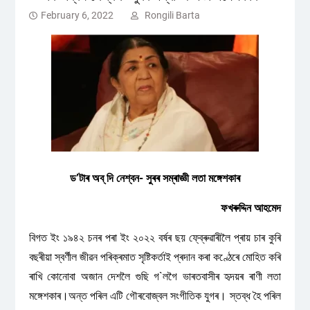
February 6, 2022
Rongili Barta
ড’টাৰ অব্ দি নেশ্বন- সুৰৰ সম্ৰাজ্ঞী লতা মঙ্গেশকাৰ
ফখৰুদ্দিন আহমেদ
বিগত ইং ১৯৪২ চনৰ পৰা ইং ২০২২ বৰ্ষৰ ছয় ফে্ব্ৰুৱাৰীলৈ প্ৰায় চাৰ কুৰি
বছৰীয়া স্বৰ্ণীল জীৱন পৰিক্ৰমাত সৃষ্টিকৰ্তাই প্ৰদান কৰা কণ্ঠেৰে মোহিত কৰি
ৰাখি কোনোবা অজান দেশলৈ গুছি গ`লগৈ ভাৰতবাসীৰ হৃদয়ৰ ৰাণী লতা
মঙ্গেশকাৰ।অন্ত পৰিল এটি গৌৰবোজ্বল সংগীতিক যুগৰ। স্তব্ধ হৈ পৰিল