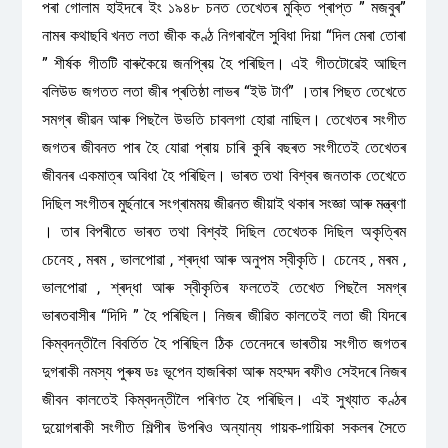
পৰা গোলাম হাইদৰে ইং ১৯৪৮ চনত তেখেতৰ মুক্তি প্ৰাপ্ত ” মজবুৰ”
নামৰ কথাছবি খনত লতা জীক কণ্ঠ নিগৰাবলৈ সুবিধা দিয়া “দিল মেৰা তোৰা
” শীৰ্ষক গীতটি বাৰুকৈয়ে জনপ্ৰিয় হৈ পৰিছিল। এই গীতটোৱেই আছিল
বলিউড জগতত লতা জীৰ প্ৰতিষ্ঠা লাভৰ “ইউ টাৰ্ণ” ।তাৰ পিছত তেখেতে
সমগ্ৰ জীৱন আৰু পিছলৈ উভতি চাবলগা হোৱা নাছিল। তেখেতৰ সংগীত
জগতৰ জীবনত পাৰ হৈ যোৱা প্ৰায় চাৰি কুৰি বছৰত সংগীতেই তেখেতৰ
জীবনৰ একমাত্ৰ অবিধা হৈ পৰিছিল। ভাৰত তথা বিশ্বৰ জনতাক তেখেতে
দিছিল সংগীতৰ মুৰ্ছনাৰে সংগ্ৰামময় জীৱনত জীয়াই থকাৰ সংজ্ঞা আৰু মন্ত্ৰণা
। তাৰ বিপৰীতে ভাৰত তথা বিশ্বই দিছিল তেখেতক দিছিল অকৃত্ৰিম
চেনেহ , মৰম , ভালপোৱা , শ্ৰদ্ধা আৰু অনুপম স্বীকৃতি। চেনেহ , মৰম ,
ভালপোৱা , শ্ৰদ্ধা আৰু স্বীকৃতিৰ ফলতেই তেখেত পিছলৈ সমগ্ৰ
ভাৰতবাসীৰ “দিদি ” হৈ পৰিছিল। নিজৰ জীৱিত কালতেই লতা জী যিদৰে
কিম্বদন্তীলৈ বিবৰ্তিত হৈ পৰিছিল ঠিক তেনেদৰে ভাৰতীয় সংগীত জগতৰ
দুগৰাকী নমস্য পুৰুষ ডঃ ভূপেন হাজৰিকা আৰু মহম্মদ ৰফীও সেইদৰে নিজৰ
জীবন কালতেই কিম্বদন্তীলৈ পৰিণত হৈ পৰিছিল। এই সুখ্যাত কণ্ঠৰ
দুয়োগৰাকী সংগীত শিল্পীৰ উপৰিও অন্যান্য গায়ক-গায়িকা সকলৰ সৈতে