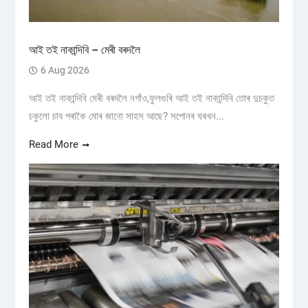
আই তই নাকান্দিবি – মেৰী বৰদলৈ
6 Aug 2026
আই তই নাকান্দিবি মেৰী বৰদলৈ নগাঁও,ফুলগুৰি আই তই নাকান্দিবি তোৰ দুচকুত
চকুলো চাব পৰাকৈ মোৰ জানো সাহস আছে? সপোনৰ ঘৰখন...
Read More