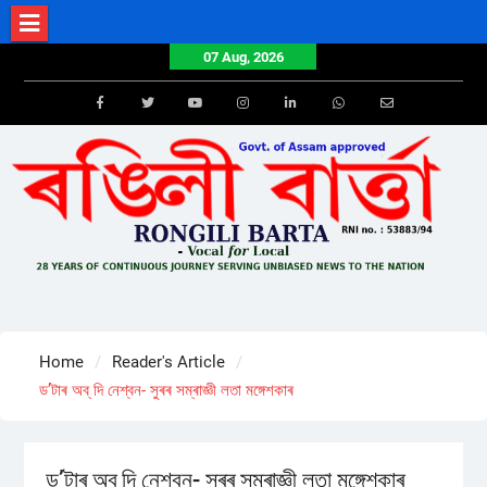
Skip
to
07 Aug, 2026
content
Facebook
Twitter
Youtube
Instagram
LinkedIn
Whatsapp
Email
Home
Reader's Article
ড’টাৰ অব্ দি নেশ্বন- সুৰৰ সম্ৰাজ্ঞী লতা মঙ্গেশকাৰ
ড’টাৰ অব্ দি নেশ্বন- সুৰৰ সম্ৰাজ্ঞী লতা মঙ্গেশকাৰ