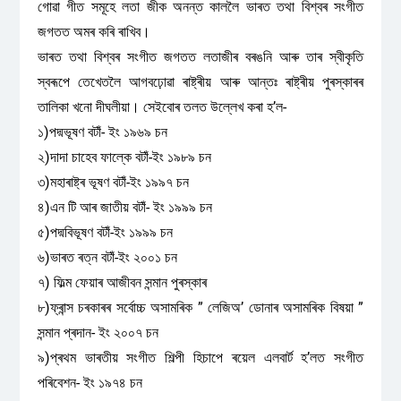
গোৱা গীত সমূহে লতা জীক অনন্ত কাললৈ ভাৰত তথা বিশ্বৰ সংগীত
জগতত অমৰ কৰি ৰাখিব।
ভাৰত তথা বিশ্বৰ সংগীত জগতত লতাজীৰ বৰঙনি আৰু তাৰ স্বীকৃতি
স্বৰূপে তেখেতলৈ আগবঢ়োৱা ৰাষ্ট্ৰীয় আৰু আন্তঃ ৰাষ্ট্ৰীয় পুৰস্কাৰৰ
তালিকা খনো দীঘলীয়া। সেইবোৰ তলত উল্লেখ কৰা হ’ল-
১)পদ্মভূষণ বটাঁ- ইং ১৯৬৯ চন
২)দাদা চাহেব ফাল্কে বটাঁ-ইং ১৯৮৯ চন
৩)মহাৰাষ্ট্ৰ ভূষণ বটাঁ-ইং ১৯৯৭ চন
৪)এন টি আৰ জাতীয় বটাঁ- ইং ১৯৯৯ চন
৫)পদ্মবিভূষণ বটাঁ-ইং ১৯৯৯ চন
৬)ভাৰত ৰত্ন বটাঁ-ইং ২০০১ চন
৭) ফিল্ম ফেয়াৰ আজীবন সন্মান পুৰস্কাৰ
৮)ফ্ৰান্স চৰকাৰৰ সৰ্বোচ্চ অসামৰিক ” লেজিঅ’ ডোনাৰ অসামৰিক বিষয়া ”
সন্মান প্ৰদান- ইং ২০০৭ চন
৯)প্ৰথম ভাৰতীয় সংগীত শিল্পী হিচাপে ৰয়েল এলবাৰ্ট হ’লত সংগীত
পৰিবেশন- ইং ১৯৭৪ চন