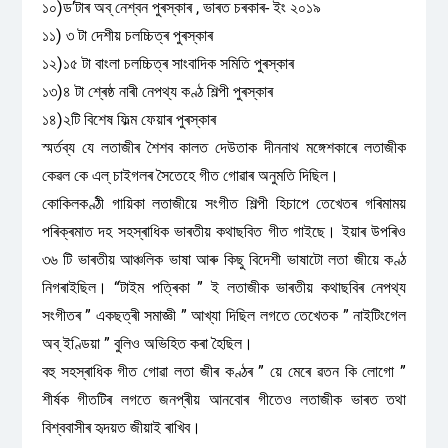
১০)ড’টাৰ অব্ নেশ্বন পুৰস্কাৰ , ভাৰত চৰকাৰ- ইং ২০১৯
১১) ৩ টা দেশীয় চলচ্চিত্ৰ পুৰস্কাৰ
১২)১৫ টা বাংলা চলচ্চিত্ৰ সাংবাদিক সমিতি পুৰস্কাৰ
১৩)৪ টা শ্ৰেষ্ঠ নাৰী নেপথ্য কণ্ঠ শিল্পী পুৰস্কাৰ
১৪)২টি বিশেষ ফিল্ম ফেয়াৰ পুৰস্কাৰ
স্মৰ্তব্য যে লতাজীৰ শৈশব কালত দেউতাক দীননাথ মঙ্গেশকাৰে লতাজীক
কেৱল কে এল্ চাইগলৰ সৈতেহে গীত গোৱাৰ অনুমতি দিছিল।
কোকিলকণ্ঠী গায়িকা লতাজীয়ে সংগীত শিল্পী হিচাপে তেখেতৰ গৰিমাময়
পৰিক্ৰমাত দহ সহস্ৰাধিক ভাৰতীয় কথাছবিত গীত গাইছে। ইয়াৰ উপৰিও
৩৬ টি ভাৰতীয় আঞ্চলিক ভাষা আৰু কিছু বিদেশী ভাষাটো লতা জীয়ে কণ্ঠ
নিগৰাইছিল। “টাইম পত্ৰিকা ” ই লতাজীক ভাৰতীয় কথাছবিৰ নেপথ্য
সংগীতৰ ” একছত্ৰী সমাজ্ঞী ” আখ্যা দিছিল লগতে তেখেতক ” নাইটিংগেল
অব্ ইণ্ডিয়া ” বুলিও অভিহিত কৰা হৈছিল।
বহু সহস্ৰাধিক গীত গোৱা লতা জীৰ কণ্ঠৰ ” য়ে মেৰে ৱতন কি লোগো ”
শীৰ্ষক গীতটিৰ লগতে জনপ্ৰীয় আনবোৰ গীতেও লতাজীক ভাৰত তথা
বিশ্ববাসীৰ হৃদয়ত জীয়াই ৰাখিব।