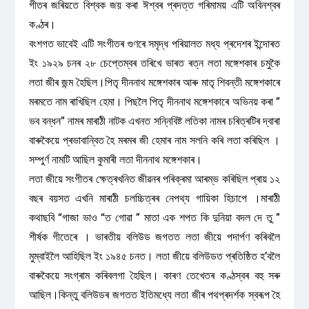
গীতৰ জৰিয়তে বিশ্বক জয় কৰা ঈশ্বৰ প্ৰদত্ত গৰিমাময় এটি অবিনশ্বৰ
কণ্ঠৰ।
বংশগত ভাবেই এটি সংগীতৰ গুণৰে সমৃদ্ধ পৰিয়ালত মধ্য প্ৰদেশৰ ইন্দোৰত
ইং ১৯২৯ চনৰ ২৮ চেপ্তেম্বৰ তৰিখে ভাৰত ৰত্ন লতা মঙ্গেশকাৰ চমুকৈ
লতা জীৰ জন্ম হৈছিল।পিতৃ দীননাথ মঙ্গেশকাৰ আৰু মাতৃ শিবন্তী মঙ্গেশকাৰে
মৰমতে নাম ৰাখিছিল হেমা। পিছলৈ পিতৃ দীননাথ মঙ্গেশকাৰে অভিনয় কৰা ”
ভব বন্ধন” নামৰ মাৰাঠী নাটক এখনত সন্নিবিষ্ট লতিকা নামৰ চৰিত্ৰটিৰ দ্বাৰা
বাৰুকৈয়ে প্ৰভাবান্বিত হৈ মৰমৰ জী হেমাৰ নাম সলনি কৰি লতা কৰিছিল ।
সম্পুৰ্ণ নামটি আছিল কুমাৰী লতা দীননাথ মঙ্গেশকাৰ।
লতা জীয়ে সংগীতৰ ক্ষেত্ৰখনিত জীৱনৰ পৰিক্ৰমা আৰম্ভ কৰিছিল প্ৰায় ১২
বছৰ বয়সত এখনি মাৰাঠী চলচ্চিত্ৰৰ নেপথ্য গায়িকা হিচাপে ।মাৰাঠী
কথাছবি “গাজা ভাও “ত গোৱা ” মাতা এক শপত কি দুনিয়া বদল দে তু ”
শীৰ্ষক গীতেৰে । ভাৰতীয় বলিউড জগতত লতা জীয়ে পদাৰ্পণ কৰিবলৈ
মুম্বাইলৈ আহিছিল ইং ১৯৪৫ চনত। লতা জীয়ে বলিউডত প্ৰতিষ্ঠিত হ’বলৈ
বাৰুকৈয়ে সংগ্ৰাম কৰিবলগা হৈছিল। কাৰণ তেখেতৰ কণ্ঠস্বৰ বহু সৰু
আছিল।কিন্তু বলিউডৰ জগতত ইতিমধ্যে লতা জীৰ পথপ্ৰদৰ্শক স্বৰূপ হৈ