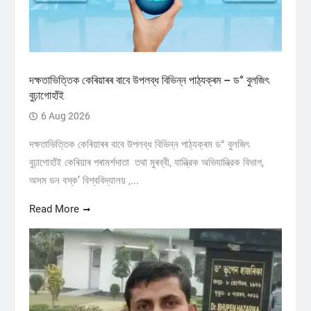
দক্ষতাভিত্তিক কেৰিয়াৰৰ বাবে উপলব্ধ বিভিন্ন পাঠ্যক্ৰম – ড° বুলজিৎ
বুঢ়াগোহাঁই
6 Aug 2026
দক্ষতাভিত্তিক কেৰিয়াৰৰ বাবে উপলব্ধ বিভিন্ন পাঠ্যক্ৰম ড° বুলজিৎ
বুঢ়াগোহাঁই কেৰিয়াৰ পৰামৰ্শদাতা তথা মুৰব্বী, যান্ত্রিক অভিযান্ত্রিক বিভাগ,
অসম ডন বস্ক’ বিশ্ববিদ্যালয় ,...
Read More