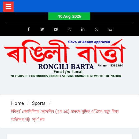
Skip
to
10 Aug, 2026
content
Facebook
Twitter
Youtube
Instagram
LinkedIn
Whatsapp
Email
Home
Sports
টকিঅ’ পেৰালিম্পিক জেভেলিন (এফ ৬৪) ভাৰতৰ সুমিত এণ্টিলে নতুন বিশ্ব
অভিলেখ গঢ়ি স্বৰ্ণ জয়