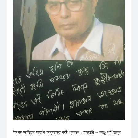
‘অসম সাহিত্য সভা’ৰ অক্লান্ত কৰ্মী প্ৰকাশ গোস্বামী – অঞ্জু শাণ্ডিল্য