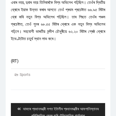
এবাৰ নহয়, দুবাৰ নহয় তিনিবাৰকৈ বিশ্ব অভিলেখ গঢ়িছিল। তেওঁৰ দ্বিতীয়
থ্ৰোৰে ইয়াক উন্নত কৰাৰ আগতে তেওঁ প্ৰথম প্ৰচেষ্টাত ৬৬.৯৫ মিটাৰ
থ্ৰো কৰি নতুন বিশ্ব অভিলেখ গঢ়িছিল। তাৰ পিছত তেওঁৰ পঞ্চম
প্ৰচেষ্টাত, তেওঁ পুনৰ ৬৮.৫৫ মিটাৰ থ্ৰোৰে এক নতুন বিশ্ব অভিলেখ
গঢ়িলে। সহযোগী ভাৰতীয় সন্দীপ চৌধুৰীয়ে ৬২.২০ মিটাৰ শ্ৰেষ্ঠ থ্ৰোৰে
ইভেণ্টটোত চতুৰ্থ স্থান লাভ কৰে।
(RT)
Sports
Post
navigation
Previous
ভাৰতৰ প্ৰধানমন্ত্ৰী লগত ইটালীৰ প্ৰধানমন্ত্ৰীৰ আফগানিস্তানৰ
post:
পৰিস্থিতিক কেন্দ্ৰ কৰি টেলিফোনিক বাৰ্তালাপ