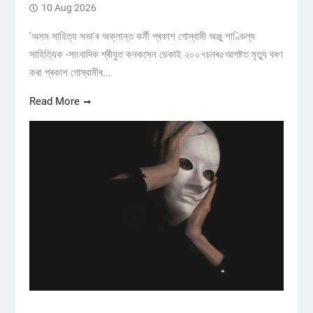
10 Aug 2026
'অসম সাহিত্য সভা'ৰ অক্লান্ত কৰ্মী প্ৰকাশ গোস্বামী অঞ্জু শাণ্ডিল্য
সাহিত্যিক -সাংবাদিক শ্ৰীযুত কনকসেন ডেকাই ২০০৭চনৰ৫আগষ্টত মৃত্যু বৰণ
কৰা প্ৰকাশ গোস্বামীৰ...
Read More