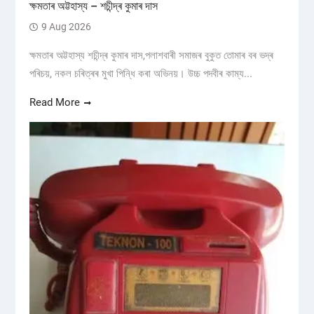
ক্ষমতাৰ অট্টহাস্য – শচীন্দ্ৰ কুমাৰ দাস
9 Aug 2026
ক্ষমতাৰ অট্টহাস্য শচীন্দ্ৰ কুমাৰ দাস,পলাশবাৰী সমাজৰ বুকুত তোমাৰ বৰ ভদ্ৰ
পৰিচয়, নকল চৰিত্ৰৰ মুখা পিন্ধি কৰা অভিনয়। উচ্চ পদবীৰ কাম্য...
Read More