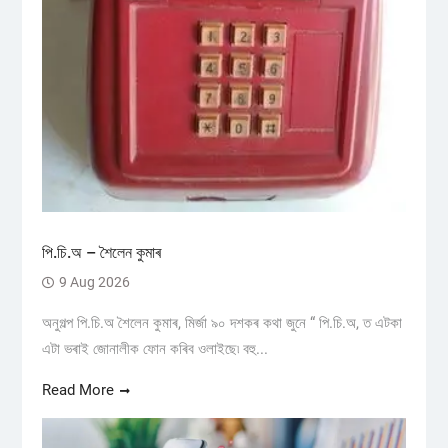
পি.চি.অ – শৈলেন কুমাৰ
9 Aug 2026
অনুগল্প পি.চি.অ শৈলেন কুমাৰ, মিৰ্জা ৯০ দশকৰ কথা জুনে “ পি.চি.অ, ত এটকা
এটা ভৰাই জোনালীক ফোন কৰিব ওলাইছে৷ বহু...
Read More