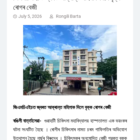
ৰোগৰ বেজী
July 5, 2026
Rongili Barta
জিএমচিএইচত জ্বৰত আক্ৰান্ত মহিলাক দিলে বৃক্ক ৰোগৰ বেজী
ৰঙিলী বাৰ্ত্তাসেৱা-
গুৱাহাটী চিকিৎসা মহাবিদ্যালয় হাস্পতালত এক ভয়ংকৰ
ঘটনা সংঘটিত হৈছে । ৰোগীৰ চিকিৎসাৰ নামত চৰম গাফিলতিৰ অভিযোগ
উত্থাপন হৈছে নাৰ্ছৰ বিৰুদ্ধে । চিকিৎসকৰ অনুমোদিত বেজী প্রকৃত বৃক্ক