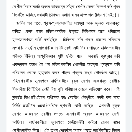
ৰোগীক দিয়াৰ সলনি জ্বৰত আক্রান্ত মহিলা ৰোগীৰ দেহত নিক্ষেপ কৰি পুনৰ
বিতৰ্কলৈ আহিছে গুৱাহাটী চিকিৎসা মহাবিদ্যালয় হাস্পতাল (জিএমচিএইচ)।
জানিব পৰা মতে, শ্বাস-প্ৰশ্বাসজনিত সমস্যা আৰু জ্বৰত আক্ৰান্ত
কবিতা ডেকা নামৰ মহিলাগৰাকীক উন্নত চিকিৎসাৰ বাবে পৰিয়ালে
হাস্পতালখনত ভৰ্তি কৰাইছিল। চিকিৎসা চলি থকাৰ মাজতে শনিবাৰে
এগৰাকী নাৰ্ছে মহিলাগৰাকীক নির্দিষ্ট বেজী এটা দিয়াৰ পাছতে মহিলাগৰাকীৰ
শৰীৰত বিভিন্ন পার্শ্বক্ৰিয়াৰ সৃষ্টি হ’বলৈ ধৰে। সঘনাই প্ৰস্ৰাৱ কৰি
একপ্ৰকাৰ হতাশ হৈ পৰা মহিলাগৰাকীৰ শোচনীয় অৱস্থা প্ৰত্যক্ষ কৰি
পৰিয়ালৰ লোকে হাহাকাৰ কৰাৰ পাছত প্ৰকৃত তথ্য পোহৰলৈ আহে।
মহিলাগৰাকীক ভুলবশতঃ নাৰ্ছৰ্গৰাকীয়ে বৃক্ক ৰোগৰ আক্ৰান্ত ৰোগীক
দিবলগীয়া তিনিটাকৈ বেজী দিয়া বুলি পৰিয়ালৰ লোকে অভিযোগ কৰে। এই
সন্দৰ্ভত জিএমচিএইচৰ অধীক্ষক ডাঃ দেৱজিৎ চৌধুৰীয়ে সদৰী কৰা মতে
নির্দিষ্ট ৱাৰ্ডটোত ওচৰা-উচৰিকৈ দুগৰাকী ৰোগী আছিল। এগৰাকী বৃক্ক
ৰোগত আক্ৰান্ত ৰোগীৰ লগতে আনগৰাকী জ্বৰত আক্ৰান্ত ৰোগী
আছিল। নাৰ্ছগৰাকীয়ে ভুলবশতঃ বেজীকেইটা কবিতা ডেকা নামৰ
ৰোগীগৰাকীক দিয়ে। এই তথ্য পোহৰলৈ অহাৰ পাছত নাৰ্ছৰ্গৰাকীয়ে নিজৰ