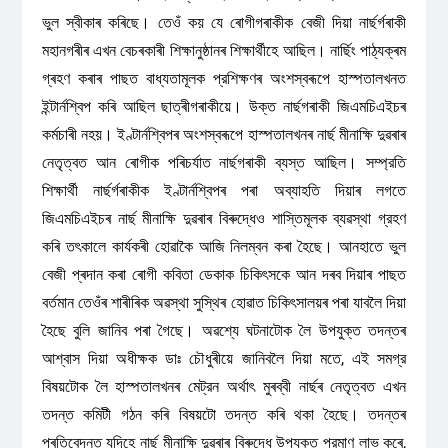
ভুল স্বীকাৰ কৰিছে। তেওঁ কয় যে ৰোগীগৰাকীক বেজী দিয়া নাৰ্ছৰ্গৰাকী
মহানগৰীৰ এখন বেচৰকাৰী শিক্ষানুষ্ঠানৰ শিক্ষার্থীহে আছিল। নাৰ্ছিং পাঠ্যক্ৰম
গ্ৰহণ কৰাৰ পাছত বাধ্যতামূলক প্রশিক্ষণৰ অংশস্বৰূপে হাস্পতালখনত
ইন্টার্নশ্বিপ কৰি আছিল ছাত্ৰীগৰাকীয়ে। উক্ত নাৰ্ছগৰাকী জিএমচিএইচৰ
কৰ্মচাৰী নহয়। ইণ্টাৰ্নশ্বিপৰ অংশস্বৰূপে হাস্পতালখনৰ নাৰ্ছ মীনাক্ষি দুৱৰাৰ
নেতৃত্বত আন ৰোগীক পৰিচৰ্যাত নাৰ্ছগৰাকী ব্যস্ত আছিল। সম্প্রতি
শিক্ষার্থী নাৰ্ছৰ্গৰাকীক ইণ্টাৰ্নশ্বিপৰ পৰা অব্যাহতি দিয়াৰ লগতে
জিএমচিএইচৰ নাৰ্ছ মীনাক্ষি দুৱৰাৰ বিৰুদ্ধেও শাস্তিমূলক ব্যৱস্থা গ্রহণ
কৰি তৎকালে কাৰ্যকৰী হোৱাকৈ আজি নিলম্বন কৰা হৈছে। আনহাতে ভুল
বেজী প্ৰদান কৰা ৰোগী কবিতা ডেকাক চিকিৎসকে আন দৰব দিয়াৰ পাছত
বৰ্তমান তেওঁৰ শাৰীৰিক অৱস্থা সুস্থিৰ হোৱাত চিকিৎসালয়ৰ পৰা যাবলৈ দিয়া
হৈছে বুলি জানিব পৰা গৈছে। অৱশ্যে ঘটনাটোক লৈ উপযুক্ত তদন্তৰ
আশ্বাস দিয়া অধীক্ষক ডাঃ চৌধুৰীয়ে জানিবলৈ দিয়া মতে, এই সমগ্র
বিষয়টোক লৈ হাস্পতালখনৰ মেট্রন অর্থাৎ মুৰব্বী নাৰ্ছৰ নেতৃত্বত এখন
তদন্ত কমিটী গঠন কৰি বিষয়টো তদন্ত কৰি থকা হৈছে। তদন্তৰ
প্ৰতিবেদনত যদিহে নাৰ্ছ মীনাক্ষি দুৱৰাৰ বিৰুদ্ধে উপযুক্ত প্রমাণ লাভ কৰে,