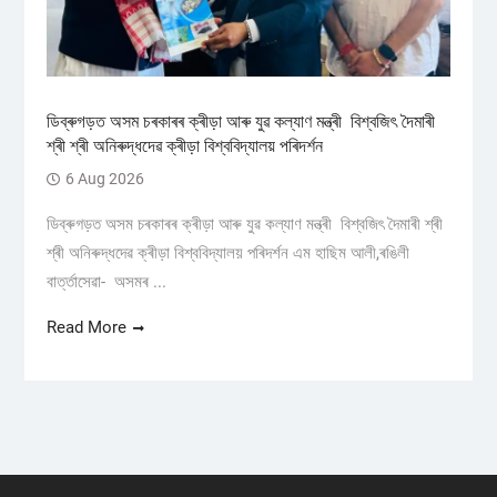
ডিব্ৰুগড়ত অসম চৰকাৰৰ ক্ৰীড়া আৰু যুৱ কল্যাণ মন্ত্ৰী বিশ্বজিৎ দৈমাৰী
শ্ৰী শ্ৰী অনিৰুদ্ধদেৱ ক্ৰীড়া বিশ্ববিদ্যালয় পৰিদৰ্শন
6 Aug 2026
ডিব্ৰুগড়ত অসম চৰকাৰৰ ক্ৰীড়া আৰু যুৱ কল্যাণ মন্ত্ৰী বিশ্বজিৎ দৈমাৰী শ্ৰী
শ্ৰী অনিৰুদ্ধদেৱ ক্ৰীড়া বিশ্ববিদ্যালয় পৰিদৰ্শন এম হাছিম আলী,ৰঙিলী
বাৰ্ত্তাসেৱা- অসমৰ ...
Read More