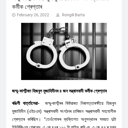
কৰ্মীক গ্ৰেপ্তাৰ
February 26, 2022
Rongili Barta
জম্মু-কাশ্মীৰত হিজবুল মুজাহিদীনৰ ৪ জন সন্ত্ৰাসবাদী কৰ্মীক গ্ৰেপ্তাৰ
ৰঙিলী বাৰ্ত্তাসেৱা-
জম্মু-কাশ্মীৰৰ কিষ্টৱাৰত নিৰাপত্তাৰক্ষীয়ে হিজবুল
মুজাহিদীন (এইচএম) সন্ত্ৰাসবাদী সংগঠনৰ চাৰিজন সন্ত্ৰাসবাদী সহযোগীক
গ্ৰেপ্তাৰ কৰিছিল। “তেওঁলোকৰ ব্যক্তিগত অনুসন্ধানৰ সময়ত দুটা
ইউবিজিএল গ্ৰেনেড, এ কে ৪৭ৰ ১২০ টা লাইভ ৰাউণ্ড, এ কে ৪৭ ৰ দুখন