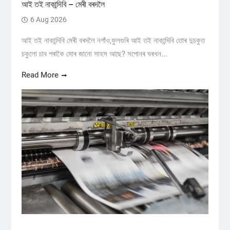
আই তই নাকান্দিবি – মেৰী বৰদলৈ
6 Aug 2026
আই তই নাকান্দিবি মেৰী বৰদলৈ নগাঁও,ফুলগুৰি আই তই নাকান্দিবি তোৰ দুচকুত
চকুলো চাব পৰাকৈ মোৰ জানো সাহস আছে? সপোনৰ ঘৰখন...
Read More