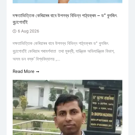
দক্ষতাভিত্তিক কেৰিয়াৰৰ বাবে উপলব্ধ বিভিন্ন পাঠ্যক্ৰম – ড° বুলজিৎ
বুঢ়াগোহাঁই
6 Aug 2026
দক্ষতাভিত্তিক কেৰিয়াৰৰ বাবে উপলব্ধ বিভিন্ন পাঠ্যক্ৰম ড° বুলজিৎ
বুঢ়াগোহাঁই কেৰিয়াৰ পৰামৰ্শদাতা তথা মুৰব্বী, যান্ত্রিক অভিযান্ত্রিক বিভাগ,
অসম ডন বস্ক’ বিশ্ববিদ্যালয় ,...
Read More