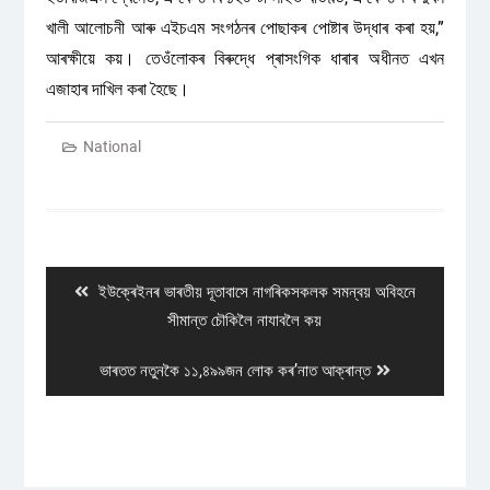
খালী আলোচনী আৰু এইচএম সংগঠনৰ পোছাকৰ পোষ্টাৰ উদ্ধাৰ কৰা হয়,”
আৰক্ষীয়ে কয়। তেওঁলোকৰ বিৰুদ্ধে প্ৰাসংগিক ধাৰাৰ অধীনত এখন
এজাহাৰ দাখিল কৰা হৈছে।
National
Post
navigation
Previous
ইউক্ৰেইনৰ ভাৰতীয় দূতাবাসে নাগৰিকসকলক সমন্বয় অবিহনে
post:
সীমান্ত চৌকিলৈ নাযাবলৈ কয়
Next
ভাৰতত নতুনকৈ ১১,৪৯৯জন লোক কৰ’নাত আক্ৰান্ত
post: