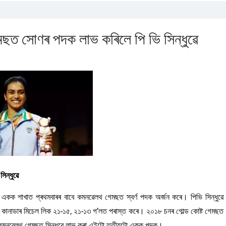
ছত সোণৰ পদক লাভ কৰিলে পি ভি সিন্ধুৱে
িন্ধুৱে
ে একক শাখাত প্ৰথমবাৰৰ বাবে কমনৱেলথ গেমছত স্বৰ্ণ পদক অৰ্জন কৰে। পিভি সিন্ধুৱে
 কানাডাৰ মিচেল লিক ২১-১৫, ২১-১৩ গ’লত পৰাস্ত কৰে। ২০১৮ চনৰ গোল্ড কোষ্ট গেমছত
 কমনৱেলথ গেমছত সিন্ধুৱে লাভ কৰা এইটো তৃতীয়টো একক পদক।