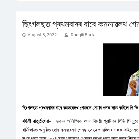
ছিংগলছত প্ৰথমবাৰৰ বাবে কমনৱেলথ গেম
August 8, 2022
Rongili Barta
ছিংগলছত প্ৰথমবাৰৰ বাবে কমনৱেলথ গেমছত সোণৰ পদক লাভ কৰিলে পি ভি স
ৰঙিলী বাৰ্ত্তাসেৱা-
দুবাৰৰ অলিম্পিক পদক বিজয়ী শ্বাটলাৰ পিভি সিন্ধুৱ
বাৰ্মিংহামত অনুষ্ঠিত হোৱা কমনৱেলথ গেমছ ২০২২ত মহিলাৰ একক ফাইনেলত
ৰূপৰ পদক আৰু ২০১৪ চনৰ গ্লাছগো গেমছত ব্ৰঞ্জৰ পদক লাভ কৰাৰ পিছত