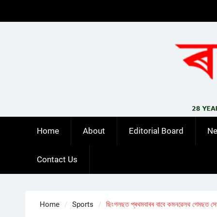
Skip
to
content
Home
About
Editorial Board
N
Contact Us
Home
Sports
ছিংগলছত প্ৰথমবাৰৰ বাবে কমনৱেলথ গেমছত সোণ