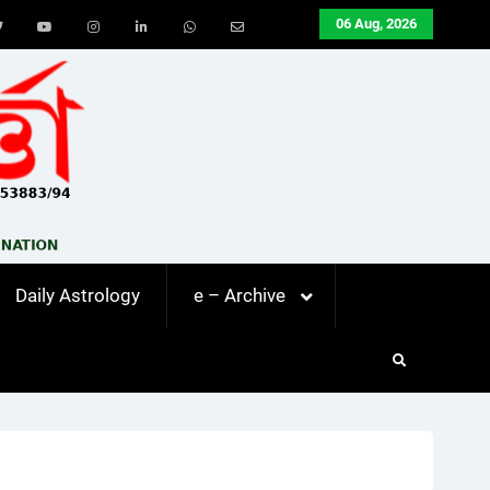
06 Aug, 2026
ook
Twitter
Youtube
Instagram
LinkedIn
Whatsapp
Email
Daily Astrology
e – Archive