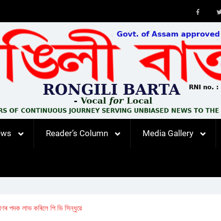
Faceb
ews
Reader’s Column
Media Gallery
ৰ পদক লাভ কৰিলে পি ভি সিন্ধুৱে