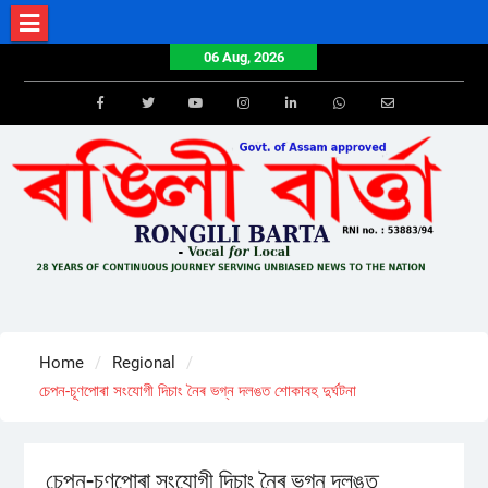
Skip
to
06 Aug, 2026
content
Facebook
Twitter
Youtube
Instagram
LinkedIn
Whatsapp
Email
Home
Regional
চেপন-চূণপোৰা সংযোগী দিচাং নৈৰ ভগ্ন দলঙত শোকাবহ দুৰ্ঘটনা
চেপন-চূণপোৰা সংযোগী দিচাং নৈৰ ভগ্ন দলঙত