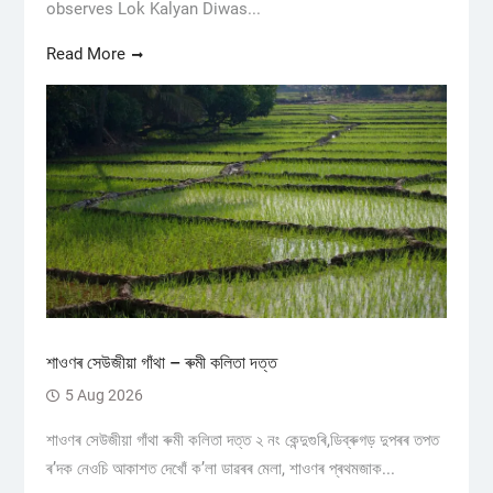
observes Lok Kalyan Diwas...
Read More
শাওণৰ সেউজীয়া গাঁথা – ৰুমী কলিতা দত্ত
5 Aug 2026
শাওণৰ সেউজীয়া গাঁথা ৰুমী কলিতা দত্ত ২ নং কেন্দুগুৰি,ডিব্ৰুগড় ​দুপৰৰ তপত
ৰ’দক নেওচি আকাশত দেখোঁ ক’লা ডাৱৰৰ মেলা, শাওণৰ প্ৰথমজাক...