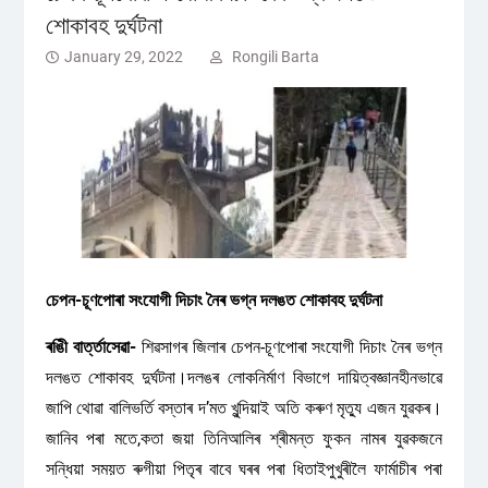
শোকাবহ দুৰ্ঘটনা
January 29, 2022
Rongili Barta
চেপন-চূণপোৰা সংযোগী দিচাং নৈৰ ভগ্ন দলঙত শোকাবহ দুৰ্ঘটনা
ৰঙিী বাৰ্ত্তাসেৱা-
শিৱসাগৰ জিলাৰ চেপন-চূণপোৰা সংযোগী দিচাং নৈৰ ভগ্ন
দলঙত শোকাবহ দুৰ্ঘটনা।দলঙৰ লোকনিৰ্মাণ বিভাগে দায়িত্বজ্ঞানহীনভাৱে
জাপি থোৱা বালিভৰ্তি বস্তাৰ দ’মত খুন্দিয়াই অতি কৰুণ মৃত্যু এজন যুৱকৰ।
জানিব পৰা মতে,কতা জয়া তিনিআলিৰ শ্ৰীমন্ত ফুকন নামৰ যুৱকজনে
সন্ধিয়া সময়ত ৰুগীয়া পিতৃৰ বাবে ঘৰৰ পৰা ধিতাইপুখুৰীলৈ ফাৰ্মাচীৰ পৰা