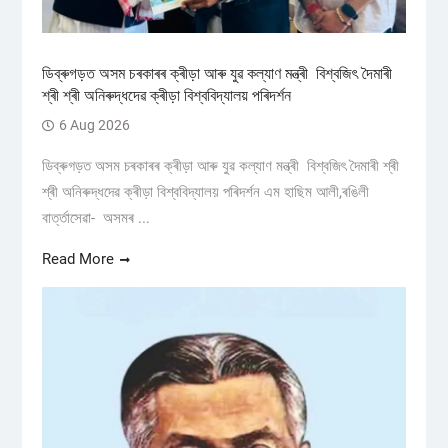
ডিব্ৰুগড়ত অসম চৰকাৰৰ ক্ৰীড়া আৰু যুৱ কল্যাণ মন্ত্ৰী বিশ্বজিৎ দৈমাৰী
শ্ৰী শ্ৰী অনিৰুদ্ধদেৱ ক্ৰীড়া বিশ্ববিদ্যালয় পৰিদৰ্শন
6 Aug 2026
ডিব্ৰুগড়ত অসম চৰকাৰৰ ক্ৰীড়া আৰু যুৱ কল্যাণ মন্ত্ৰী বিশ্বজিৎ দৈমাৰী শ্ৰী
শ্ৰী অনিৰুদ্ধদেৱ ক্ৰীড়া বিশ্ববিদ্যালয় পৰিদৰ্শন এম হাছিম আলী,ৰঙিলী
বাৰ্ত্তাসেৱা- অসমৰ ...
Read More