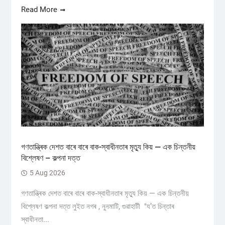
Read More
গণতান্ত্ৰিক দেশত বাৰে বাৰে বাক-স্বাধীনতাৰ মৃত্যু কিয় — এক চিন্তনীয়
বিশ্লেষণ – কল্পনা দত্ত
5 Aug 2026
গণতান্ত্ৰিক দেশত বাৰে বাৰে বাক-স্বাধীনতাৰ মৃত্যু কিয় — এক চিন্তনীয়
বিশ্লেষণ কল্পনা দত্ত লুইত নগৰ , নুনমাটি, গুৱাহাটী "য’ত চিন্তাৰ
স্বাধীনতা...