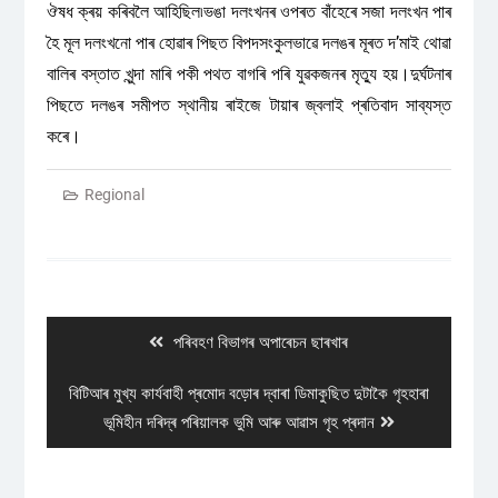
ঔষধ ক্ৰয় কৰিবলৈ আহিছিল৷ভঙা দলংখনৰ ওপৰত বাঁহেৰে সজা দলংখন পাৰ
হৈ মূল দলংখনো পাৰ হোৱাৰ পিছত বিপদসংকুলভাৱে দলঙৰ মূৰত দ’মাই থোৱা
বালিৰ বস্তাত খুন্দা মাৰি পকী পথত বাগৰি পৰি যুৱকজনৰ মৃত্যু হয়।দুৰ্ঘটনাৰ
পিছতে দলঙৰ সমীপত স্থানীয় ৰাইজে টায়াৰ জ্বলাই প্ৰতিবাদ সাব্যস্ত
কৰে।
Regional
Post
navigation
Previous
পৰিবহণ বিভাগৰ অপাৰেচন ছাৰখাৰ
post:
Next
বিটিআৰ মুখ্য কাৰ্যবাহী প্ৰমোদ বড়োৰ দ্বাৰা ডিমাকুছিত দুটাকৈ গৃহহাৰা
post:
ভূমিহীন দৰিদ্ৰ পৰিয়ালক ভুমি আৰু আৱাস গৃহ প্ৰদান