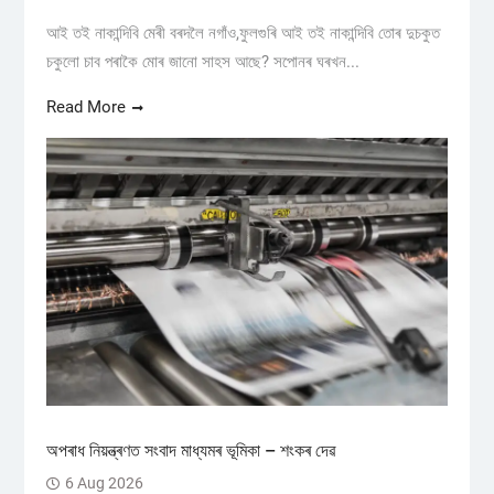
আই তই নাকান্দিবি মেৰী বৰদলৈ নগাঁও,ফুলগুৰি আই তই নাকান্দিবি তোৰ দুচকুত
চকুলো চাব পৰাকৈ মোৰ জানো সাহস আছে? সপোনৰ ঘৰখন...
Read More
অপৰাধ নিয়ন্ত্ৰণত সংবাদ মাধ্যমৰ ভূমিকা – শংকৰ দেৱ
6 Aug 2026