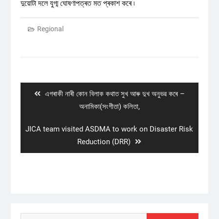
দুয়োটা দলে যুগ্ম ঘোষণাপত্ৰত মত প্ৰকাশ কৰে ৷
Regional
Post
navigation
Previous
এগৰাকী নাৰী কোন বিলাক কথাত সুখ আৰু দুখ অনুভৱ কৰে –
post:
অনামিকা(সংগীতা) কলিতা,
Next
JICA team visited ASDMA to work on Disaster Risk
post:
Reduction (DRR)
Search