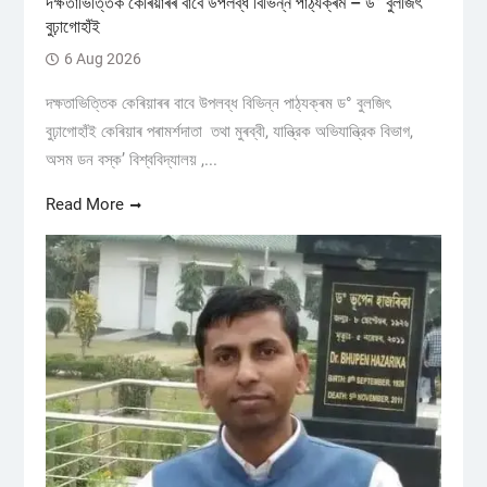
দক্ষতাভিত্তিক কেৰিয়াৰৰ বাবে উপলব্ধ বিভিন্ন পাঠ্যক্ৰম – ড° বুলজিৎ
বুঢ়াগোহাঁই
6 Aug 2026
দক্ষতাভিত্তিক কেৰিয়াৰৰ বাবে উপলব্ধ বিভিন্ন পাঠ্যক্ৰম ড° বুলজিৎ
বুঢ়াগোহাঁই কেৰিয়াৰ পৰামৰ্শদাতা তথা মুৰব্বী, যান্ত্রিক অভিযান্ত্রিক বিভাগ,
অসম ডন বস্ক’ বিশ্ববিদ্যালয় ,...
Read More