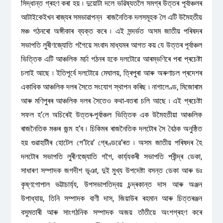
সিদ্ধান্ত গ্ৰহণ কৰা হয় ৷ দুয়োটা দলে ভৱিষ্যতলৈ সমগ্ৰ উত্তৰ পূৰ্বাঞ্চলৰ
আটাইকেইখন ৰাজ্যৰ সমভাৱাপন্ন ৰাজনৈতিক দলসমূহক লৈ এটি উমৈহতীয়
মঞ্চ গঠনৰো অঙ্গীকাৰ ব্যক্ত কৰে ৷ এই সন্দৰ্ভত অসম জাতীয় পৰিষদৰ
সভাপতি লুৰীণজ্যোতি গগৈয়ে সংবাদ মাধ্যমৰ আগত কয় যে উত্তৰ পূৰ্বাঞ্চল
ভিত্তিক এটি আঞ্চলিক মৰ্চা গঠনৰ হকে দলটোৱে আৰম্ভণিৰে পৰা প্ৰচেষ্টা
চলাই আছে ৷ ইতিপূৰ্বে দলটোৱে মেঘালয়, ত্ৰিপুৰা আৰু অৰুণাচল প্ৰদেশৰ
একাধিক আঞ্চলিক দলৰ সৈতে সংযোগ স্থাপন কৰিছ ৷ নাগালেণ্ড, মিজোৰাম
আৰু মণিপুৰৰ আঞ্চলিক দলৰ সৈতেও কথা-বতৰা চলি আছে ৷ এই প্ৰচেষ্টা
সফল হ’লে অচিৰেই উত্তৰ-পূৰ্বাঞ্চল ভিত্তিক এক উমৈহতীয়া আঞ্চলিক
ৰাজনৈতিক মঞ্চৰ জন্ম হ’ব ৷ চিকিমৰ ৰাজনৈতিক দলটোৰ সৈ বৈঠক অনুষ্ঠিত
হয় গুৱাহাটীৰ হোটেল গে’টৱে’ গ্ৰেণ্ডৱে’ৰত ৷ অসম জাতীয় পৰিষদৰ হৈ
দলটোৰ সভাপতি লুৰীণজ্যোতি গগৈ, কাৰ্য্যকৰী সভাপতি পবীন্দ্ৰ ডেকা,
সাধাৰণ সম্পাদক জগদীশ ভূঞা, দুই মুখ্য উপদেষ্টা বসন্ত ডেকা আৰু ডঃ
কৃষ্ণগোপাল ভট্টাচাৰ্য্য, উপসভাপতিদ্বয় চন্দ্ৰকান্ত দাস আৰু অঞ্জন
উপাধ্যায়, তিনি সম্পাদক বাণী দাস, জিয়াউৰ ৰহমান আৰু চিত্তৰঞ্জন
বসুমতাৰী আৰু সাংগঠনিক সম্পাদক অজয় তাঁতীয়ে অংশগ্ৰহণ কৰে