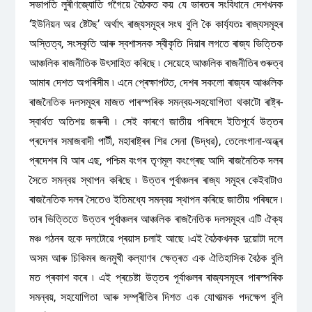
সভাপতি লুৰীণজ্যোতি গগৈয়ে বৈঠকত কয় যে ভাৰতৰ সংবিধানে দেশখনক
‘ইউনিয়ন অৱ ষ্টেটছ’ অৰ্থাৎ ৰাজ্যসমূহৰ সংঘ বুলি কৈ কাৰ্য্যতঃ ৰাজ্যসমূহৰ
অস্তিত্ব, সংস্কৃতি আৰু স্বশাসনক স্বীকৃতি দিয়াৰ লগতে ৰাজ্য ভিত্তিক
আঞ্চলিক ৰাজনীতিক উৎসাহিত কৰিছে ৷ সেয়েহে আঞ্চলিক ৰাজনীতিৰ গুৰুত্ব
আমাৰ দেশত অপৰিসীম ৷ এনে প্ৰেক্ষাপটত, দেশৰ সকলো ৰাজ্যৰ আঞ্চলিক
ৰাজনৈতিক দলসমূহৰ মাজত পাৰস্পৰিক সমন্বয়-সহযোগিতা থকাটো ৰাষ্ট্ৰ-
স্বাৰ্থত অতিশয় জৰুৰী ৷ সেই কাৰণে জাতীয় পৰিষদে ইতিপূৰ্বে উত্তৰ
প্ৰদেশৰ সমাজবাদী পাৰ্টী, মহাৰাষ্ট্ৰৰ শিৱ সেনা (উদ্ধৱ), তেলেংগানা-অন্ধ্ৰ
প্ৰদেশৰ বি আৰ এছ, পশ্চিম বংগৰ তৃণমূল কংগ্ৰেছ আদি ৰাজনৈতিক দলৰ
সৈতে সমন্বয় স্থাপন কৰিছে ৷ উত্তৰ পূৰ্বাঞ্চলৰ ৰাজ্য সমূহৰ কেইবাটাও
ৰাজনৈতিক দলৰ সৈতেও ইতিমধ্যে সমন্বয় স্থাপন কৰিছে জাতীয় পৰিষদে ৷
তাৰ ভিত্তিতে উত্তৰ পূৰ্বাঞ্চলৰ আঞ্চলিক ৰাজনৈতিক দলসমূহৰ এটি ঐক্য
মঞ্চ গঠনৰ হকে দলটোৱে প্ৰয়াস চলাই আছে ৷এই বৈঠকখনক দুয়োটা দলে
অসম আৰু চিকিমৰ জনমুখী কল্যাণৰ ক্ষেত্ৰত এক ঐতিহাসিক বৈঠক বুলি
মত প্ৰকাশ কৰে ৷ এই প্ৰচেষ্টা উত্তৰ পূৰ্বাঞ্চলৰ ৰাজ্যসমূহৰ পাৰস্পৰিক
সমন্বয়, সহযোগিতা আৰু সম্প্ৰীতিৰ দিশত এক যোগাত্মক পদক্ষেপ বুলি