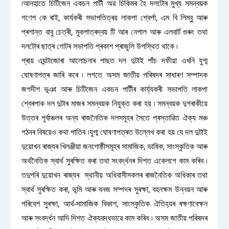
৷আনহাতে চিটিজেন একচন পাৰ্টী অৱ চিকিমৰ হৈ দলটোৰ মুখ্য সমন্বয়ক
গণেশ কে ৰাই, কাৰ্যকৰী সভাপতিত্ৰয় লাকপা শ্বেৰ্পা, এম বি লিম্বু আৰু
প্ৰশান্ত বাবু চেত্ৰী, মুকপাত্ৰদ্বয় টি আৰ নেপাল আৰু এলবাৰ্ট গুৰুং তথা
দলটোৰ ছাত্ৰ গোটৰ সভাপতি প্ৰকাশ প্ৰাজুলি উপস্থিত থাকে ৷
প্ৰায় এঘন্টাজোৰা আলোচনাৰ পাছত দল দুটাই পাঁচ দফীয়া এখনি যুগ্ম
ঘোষণাপত্ৰ জাৰি কৰে ৷ লগতে অসম জাতীয় পৰিষদৰ সাধাৰণ সম্পাদক
জগদীশ ভূঞা আৰু চিটিজেন একচন পাৰ্টীৰ কাৰ্য্যকৰী সভাপতি লাকপা
শ্বেৰপাক দল দুটাৰ মাজৰ সমন্বয়ক নিযুক্ত কৰা হয় ৷ সমন্বয়ক দুগৰাকীয়ে
উত্তৰ পূৰ্বাঞ্চলৰ অন্য ৰাজনৈতিক দলসমূহৰ সৈতে প্ৰস্তাৱিত ঐক্য মঞ্চ
গঠনৰ বিষয়েও কথা পাতিব ৷যুগ্ম ঘোষণাপত্ৰত উল্লেখ কৰা হয় যে দল দুটাই
দুয়োখন ৰাজ্যৰ খিলঞ্জীয়া জনগোষ্ঠীসমূহৰ সামাজিক, ভাষিক, সাংস্কৃতিক আৰু
অৰ্থনৈতিক স্বাৰ্থ সুৰক্ষিত কৰা তথা সংবৰ্দ্ধনৰ দিশত একেলগে কাম কৰিব ৷
তদুপৰি দুয়োখন ৰাজ্যৰ স্থানীয় অধিবাসীসকলৰ ৰাজনৈতিক অধিকাৰ তথা
স্বাৰ্থ সুৰক্ষিত কৰা, ভূমি আৰু বনজ সম্পদৰ সুৰক্ষা, বহনক্ষম উন্নয়ন আৰু
পৰিবেশ সুৰক্ষা, আৰ্থ-সামাজিক বিকাশ, সাংস্কৃতিক ঐতিহ্যৰ ৰক্ষণাবেক্ষন
আৰু সংবৰ্দ্ধন আদি দিশত ঐক্যবদ্ধভাৱে কাম কৰিব ৷ অসম জাতীয় পৰিষদৰ