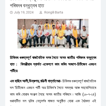
পৰিষদৰ বন্ধুত্বৰ হাত
July 19, 2024
Rongili Barta
চিকিমৰ গুৰুত্বপূৰ্ণ ৰাজনৈতিক দলৰ সৈতে অসম জাতীয় পৰিষদৰ বন্ধুত্বৰ
হাত : খিলঞ্জীয়াৰ স্বাৰ্থত একেলগে কাম কৰিব অজাপ-চিটিজেন একচন
পাৰ্টীয়ে
এম হাছিম আলী,ডিব্ৰুগড়,ৰঙিলী বাৰ্ত্তাসেৱা-
চিকিমৰ গুৰুত্বপূৰ্ণ ৰাজনৈতিক
দল ‘চিটিজেন একচন পাৰ্টী অৱ চিকিম’ৰ সৈতে সমন্বয় আৰু সহযোগিতাৰে
কাম কৰি যোৱাৰ সংকল্প লৈছে অসম জাতীয় পৰিষদে ৷ আজি (১৮-৭-২৪)
গুৱাহাটীত দল দুটাৰ নেতৃবৰ্গৰ মাজত অনুষ্ঠিত হোৱা এক বৈঠকত এই