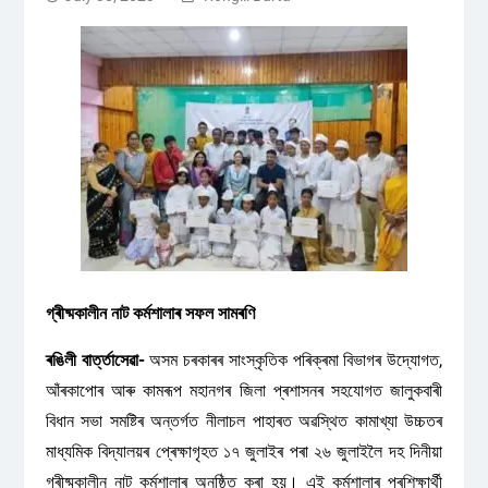
গ্ৰীষ্মকালীন নাট কৰ্মশালাৰ সফল সামৰণি
ৰঙিলী বাৰ্ত্তাসেৱা-
অসম চৰকাৰৰ সাংস্কৃতিক পৰিক্ৰমা বিভাগৰ উদ্যোগত,
আঁৰকাপোৰ আৰু কামৰূপ মহানগৰ জিলা প্ৰশাসনৰ সহযোগত জালুকবাৰী
বিধান সভা সমষ্টিৰ অন্তৰ্গত নীলাচল পাহাৰত অৱস্থিত কামাখ্যা উচ্চতৰ
মাধ্যমিক বিদ্যালয়ৰ প্ৰেক্ষাগৃহত ১৭ জুলাইৰ পৰা ২৬ জুলাইলৈ দহ দিনীয়া
গ্ৰীষ্মকালীন নাট কৰ্মশালাৰ অনুষ্ঠিত কৰা হয়। এই কৰ্মশালাৰ প্ৰশিক্ষাৰ্থী