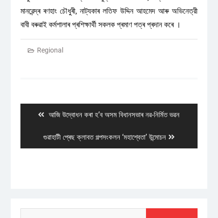
মানৱেন্দ্ৰ ৰণহাং চৌধুৰী, নাট্যকাৰ লতিফ উদ্দিন আহমেদ আৰু অভিনেত্রী
বাবী বৰুৱাই কৰ্মশালাৰ প্ৰশিক্ষাৰ্থী সকলক প্ৰমাণ পত্ৰ প্ৰদান কৰে ।
Regional
Post
navigation
Previous
আজি উদ্বোধন কৰা হ’ব অসম বিধানসভাৰ নৱ-নিৰ্মিত ভৱন
post:
Next
গুৱাহাটী প্ৰেছ ক্লাবত গল্পসংকলন ‘মহাশ্বেতা’ উন্মোচন
post:
Search