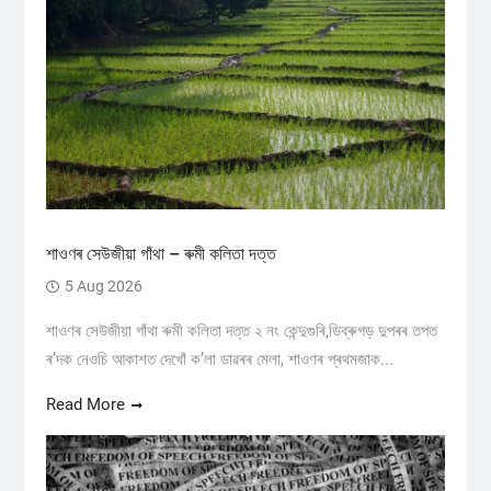
শাওণৰ সেউজীয়া গাঁথা – ৰুমী কলিতা দত্ত
5 Aug 2026
শাওণৰ সেউজীয়া গাঁথা ৰুমী কলিতা দত্ত ২ নং কেন্দুগুৰি,ডিব্ৰুগড় ​দুপৰৰ তপত
ৰ’দক নেওচি আকাশত দেখোঁ ক’লা ডাৱৰৰ মেলা, শাওণৰ প্ৰথমজাক...
Read More