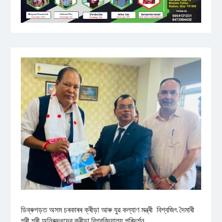
ডিব্ৰুগড়ত অসম চৰকাৰৰ ক্ৰীড়া আৰু যুৱ কল্যাণ মন্ত্ৰী বিশ্বজিৎ দৈমাৰী
শ্ৰী শ্ৰী অনিৰুদ্ধদেৱ ক্ৰীড়া বিশ্ববিদ্যালয় পৰিদৰ্শন