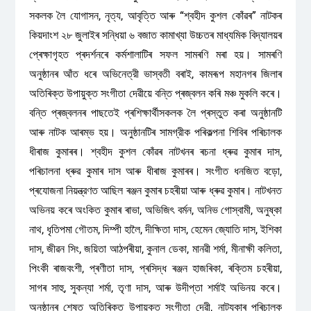
সকলক লৈ যোগাসন, নৃত্য, আবৃত্তি আৰু “শ্বহীদ কুশল কোঁৱৰ” নাটকৰ
কিয়দাংশ ২৮ জুলাইৰ সন্ধিয়া ৬ বজাত কামাখ্যা উচ্চতৰ মাধ্যমিক বিদ্যালয়ৰ
প্ৰেক্ষাগৃহত প্ৰদৰ্শনৰে কৰ্মশালাটিৰ সফল সামৰণি মৰা হয়। সামৰণি
অনুষ্ঠানৰ আঁত ধৰে অভিনেত্রী ভাস্বতী বৰাই, কামৰূপ মহানগৰ জিলাৰ
অতিৰিক্ত উপায়ুক্ত সংগীতা দেৱীয়ে বন্তি প্ৰজ্বলন কৰি মঞ্চ মুকলি কৰে।
বন্তি প্ৰজ্বলনৰ পাছতেই প্ৰশিক্ষাৰ্থীসকলক লৈ প্ৰস্তুত কৰা অনুষ্ঠানটি
আৰু নাটক আৰম্ভ হয়। অনুষ্ঠানটিৰ সামগ্রীক পৰিকল্পনা শিবিৰ পৰিচালক
ধীৰাজ কুমাৰৰ। শ্বহীদ কুশল কোঁৱৰ নাটখনৰ ৰচনা ধ্ৰুৱ কুমাৰ দাস,
পৰিচালনা ধ্ৰুৱ কুমাৰ দাস আৰু ধীৰাজ কুমাৰৰ। সংগীত ধনজিত বড়ো,
প্ৰযোজনা নিয়ন্ত্রণত আছিল ৰঞ্জন কুমাৰ চহৰীয়া আৰু ধ্ৰুৱ কুমাৰ। নাটখনত
অভিনয় কৰে অংকিত কুমাৰ ৰাভা, অভিজিৎ বৰ্মন, অনিভ গোস্বামী, অনুষ্কা
নাথ, ধৃতিপমা গৌতম, দিম্পী হালৈ, দীক্ষিতা দাস, হেমেন জ্যোতি দাস, ইশিকা
দাস, জীৱন সিং, জয়িতা আঠপৰীয়া, কুনাল ডেকা, মানৱী শৰ্মা, মীনাক্ষী কলিতা,
পিংকী ৰাজবংশী, প্ৰণীতা দাস, প্ৰসিদ্ধ ৰঞ্জন হাজৰিকা, ৰক্তিম চহৰীয়া,
সাগৰ সাহু, সুকন্যা শৰ্মা, তৃণা দাস, আৰু উদীপ্তা শৰ্মাই অভিনয় কৰে।
অনুষ্ঠানৰ শেষত অতিৰিক্ত উপায়ুক্ত সংগীতা দেৱী, নাট্যকাৰ পৰিচালক