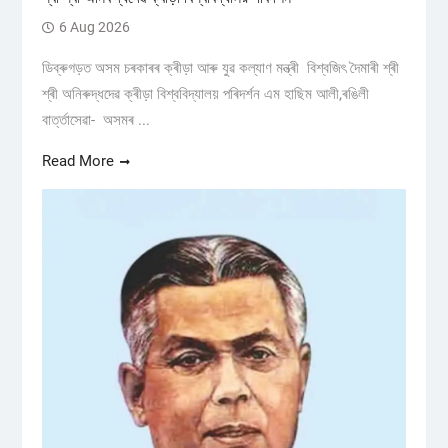
6 Aug 2026
ডিব্ৰুগড়ত অসম চৰকাৰৰ ক্ৰীড়া আৰু যুৱ কল্যাণ মন্ত্ৰী বিশ্বজিৎ দৈমাৰী শ্ৰী
শ্ৰী অনিৰুদ্ধদেৱ ক্ৰীড়া বিশ্ববিদ্যালয় পৰিদৰ্শন এম হাছিম আলী,ৰঙিলী
বাৰ্ত্তাসেৱা- অসমৰ ...
Read More