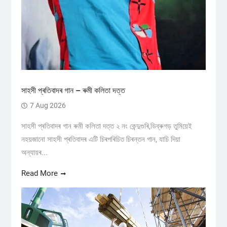
সাহসী প্ৰতিবাদৰ গান – ৰুমী কলিতা দত্ত
7 Aug 2026
সাহসী প্ৰতিবাদৰ গান ৰুমী কলিতা দত্ত ২ নং কেন্দুগুৰি,ডিব্ৰুগড় তুমিয়েই
নহয়জানো সাহসী প্ৰতিবাদৰ এটি চিৰপৰিচিত চিৰন্তন গান, যাচি দিয়া
অন্যায়ৰ...
Read More