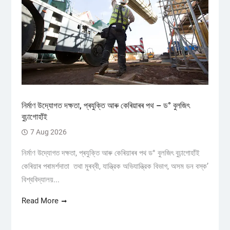
নিৰ্মাণ উদ্যোগত দক্ষতা, প্ৰযুক্তি আৰু কেৰিয়াৰৰ পথ – ড° বুলজিৎ
বুঢ়াগোহাঁই
7 Aug 2026
নিৰ্মাণ উদ্যোগত দক্ষতা, প্ৰযুক্তি আৰু কেৰিয়াৰৰ পথ ড° বুলজিৎ বুঢ়াগোহাঁই
কেৰিয়াৰ পৰামৰ্শদাতা তথা মুৰব্বী, যান্ত্রিক অভিযান্ত্রিক বিভাগ, অসম ডন বস্ক’
বিশ্ববিদ্যালয়...
Read More