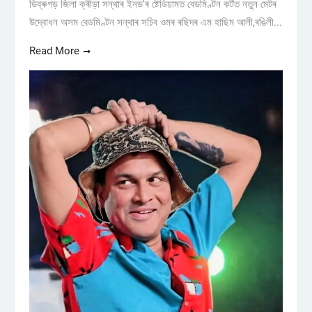
ডিব্ৰুগড় জিলা ক্ৰীড়া সন্থাৰ ইনড'ৰ ষ্টেডিয়ামত বেডমিণ্টন কৰ্টত নতুন মেটৰ
উদ্বোধন অসম বেডমিণ্টন সন্থাৰ সচিব ওমৰ ৰছিদৰ এম হাছিম আলী,ৰঙিলী...
Read More