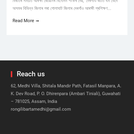
বিৰতিৰ সময়ত আৰক্ষী জোৱানৰ বিনোদন শংকৰ দেৱ, দেৰগাঁও জাতি ধৰ্ম ভেদে
অসমৰ বিভিন্ন জিলাৰ পৰা গোলাঘাট জিলাৰ দেৰগাঁও আৰক্ষী প্ৰশিক্ষণ...
Read More
Reach us
62, Medhi Villa, Shitala Mandir Path, Fatasil Manpara, A.
K. Dev Road, P. O. Dhirenpara (Ambari Tiniali), Guwahati
– 781025, Assam, India
rongilibartamedhi@gmail.com