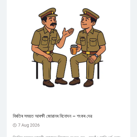
বিৰতিৰ সময়ত আৰক্ষী জোৱানৰ বিনোদন – শংকৰ দেৱ
7 Aug 2026