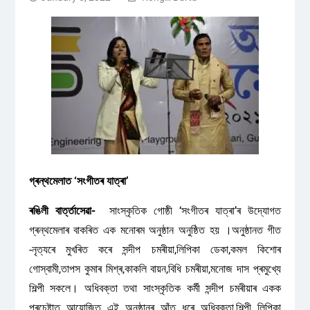
গ্ৰন্থমেলাত ‘সংগীতৰ যাত্ৰা’
ৰঙিলী বাৰ্ত্তাসেৱা-
সাংস্কৃতিক গোষ্ঠী ‘সংগীতৰ যাত্ৰা’ৰ উদ্যোগত
গ্ৰন্থমেলাৰ বাকৰিত এক মনোৰম অনুষ্ঠান অনুষ্ঠিত হয় ।অনুষ্ঠানত গীত
-নৃত্যৰে মুখৰিত কৰে সন্দীপ চমৰীয়া,লিপিকা ডেকা,কমল কিশোৰ
গোস্বামী,তাপস কুমাৰ মিশ্ৰ,কাকলি বায়ন,বিধি চমৰীয়া,মনোজ দাস প্ৰমুখ্যে
শিল্পী সকলে। অধিবক্তা তথা সাংস্কৃতিক কৰ্মী সন্দীপ চমৰীয়াৰ একক
প্ৰচেষ্টাত আয়োজিত এই অনুষ্ঠানৰ আঁত ধৰে অধিবক্তা,শিল্পী লিপিকা