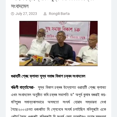
সংবাদমেল
July 27, 2023
Rongili Barta
গুৱাহাটী প্ৰেছ ক্লাবত সুস্থ সমাজ বিকাশ চক্ৰৰ সংবাদমেল
ৰঙিলী বাৰ্ত্তাসেৱা-
সুস্থ বিকাশ চক্ৰৰ উদ্যোগত গুৱাহাটী প্ৰেছ ক্লাবত
এখন সংবাদমেল অনুষ্ঠিত কৰি চক্ৰৰ সভাপতি ড° অপূৰ্ব কুমাৰ বৰুৱাই কয়-
মণিপুূৰৰ সমান্তৰালভাৱে অসমতো সংঘৰ্ষ হোৱাৰ সম্ভাৱনা দেখা
গৈছে৷২০০২চনত গুজৰাটত যি প্লেনেৰে সংঘৰ্ষ চলাইছিল মনিপুৰটো একে
পেটাৰ্ণ লৈছে ৷গুজৰাট, মনিপুৰটো যি সংঘৰ্ষ সেয়া অসমলৈও অহাৰ সম্ভৱনা