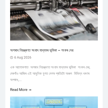
অপৰাধ নিয়ন্ত্ৰণত সংবাদ মাধ্যমৰ ভূমিকা – শংকৰ দেৱ
6 Aug 2026
এক আলোকপাত অপৰাধ নিয়ন্ত্ৰণত সংবাদ মাধ্যমৰ ভূমিকা শংকৰ দেৱ,
দেৰগাঁও আজিৰ এই আধুনিক যুগত দেশৰ প্ৰতিটো অঞ্চল বিভিন্ন ধৰণৰ
অপৰাধ,...
Read More