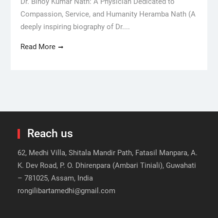
Dr. Binoy Kumar Nath: A Physician Dedicated to
Compassion, Service, and Humanity Heramba Nath (A
deeply inspiring biography of Dr....
Read More
Reach us
62, Medhi Villa, Shitala Mandir Path, Fatasil Manpara, A.
K. Dev Road, P. O. Dhirenpara (Ambari Tiniali), Guwahati
– 781025, Assam, India
rongilibartamedhi@gmail.com