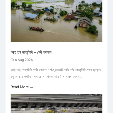
আই তই নাকান্দিবি – মেৰী বৰদলৈ
6 Aug 2026
আই তই নাকান্দিবি মেৰী বৰদলৈ নগাঁও,ফুলগুৰি আই তই নাকান্দিবি তোৰ দুচকুত
চকুলো চাব পৰাকৈ মোৰ জানো সাহস আছে? সপোনৰ ঘৰখন...
Read More