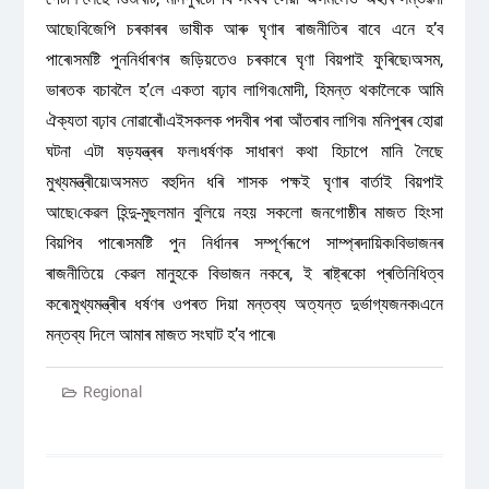
আছে৷বিজেপি চৰকাৰৰ ভাষীক আৰু ঘৃণাৰ ৰাজনীতিৰ বাবে এনে হ’ব
পাৰে৷সমষ্টি পুননিৰ্ধাৰণৰ জড়িয়তেও চৰকাৰে ঘৃণা বিয়পাই ফুৰিছে৷অসম,
ভাৰতক বচাবলৈ হ’লে একতা বঢ়াব লাগিব৷মোদী, হিমন্ত থকালৈকে আমি
ঐক্যতা বঢ়াব নোৱাৰোঁ৷এইসকলক পদবীৰ পৰা আঁতৰাব লাগিব৷ মনিপুৰৰ হোৱা
ঘটনা এটা ষড়যন্ত্ৰৰ ফল৷ধৰ্ষণক সাধাৰণ কথা হিচাপে মানি লৈছে
মুখ্যমন্ত্ৰীয়ে৷অসমত বহুদিন ধৰি শাসক পক্ষই ঘৃণাৰ বাৰ্তাই বিয়পাই
আছে৷কেৱল হিন্দু-মুছলমান বুলিয়ে নহয় সকলো জনগোষ্ঠীৰ মাজত হিংসা
বিয়পিব পাৰে৷সমষ্টি পুন নিৰ্ধানৰ সম্পূৰ্ণৰূপে সাম্প্ৰদায়িক৷বিভাজনৰ
ৰাজনীতিয়ে কেৱল মানুহকে বিভাজন নকৰে, ই ৰাষ্ট্ৰকো প্ৰতিনিধিত্ব
কৰে৷মুখ্যমন্ত্ৰীৰ ধৰ্ষণৰ ওপৰত দিয়া মন্তব্য অত্যন্ত দুৰ্ভাগ্যজনক৷এনে
মন্তব্য দিলে আমাৰ মাজত সংঘাট হ’ব পাৰে৷
Regional
Post