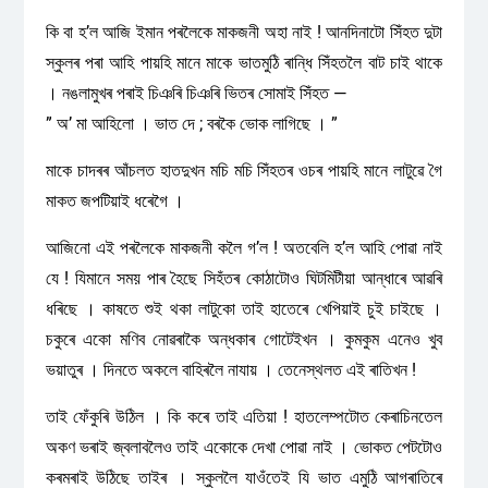
কি বা হ’ল আজি ইমান পৰলৈকে মাকজনী অহা নাই ! আনদিনাটো সিঁহত দুটা
স্কুলৰ পৰা আহি পায়হি মানে মাকে ভাতমুঠি ৰান্ধি সিঁহতলৈ বাট চাই থাকে
। নঙলামুখৰ পৰাই চিঞৰি চিঞৰি ভিতৰ সোমাই সিঁহত —
” অ’ মা আহিলো । ভাত দে ; বৰকৈ ভোক লাগিছে । ”
মাকে চাদৰৰ আঁচলত হাতদুখন মচি মচি সিঁহতৰ ওচৰ পায়হি মানে লাটুৱে গৈ
মাকত জপটিয়াই ধৰেগৈ ।
আজিনো এই পৰলৈকে মাকজনী কলৈ গ’ল ! অতবেলি হ’ল আহি পোৱা নাই
যে ! যিমানে সময় পাৰ হৈছে সিহঁতৰ কোঠাটোও ঘিটমিটীয়া আন্ধাৰে আৱৰি
ধৰিছে । কাষতে শুই থকা লাটুকো তাই হাতেৰে খেপিয়াই চুই চাইছে ।
চকুৰে একো মণিব নোৱৰাকৈ অন্ধকাৰ গোটেইখন । কুমকুম এনেও খুব
ভয়াতুৰ । দিনতে অকলে বাহিৰলৈ নাযায় । তেনেস্থলত এই ৰাতিখন !
তাই ফেঁকুৰি উঠিল । কি কৰে তাই এতিয়া ! হাতলেম্পটোত কেৰাচিনতেল
অকণ ভৰাই জ্বলাবলৈও তাই একোকে দেখা পোৱা নাই । ভোকত পেটটোও
কৰমৰাই উঠিছে তাইৰ । স্কুললৈ যাওঁতেই যি ভাত এমুঠি আগৰাতিৰে