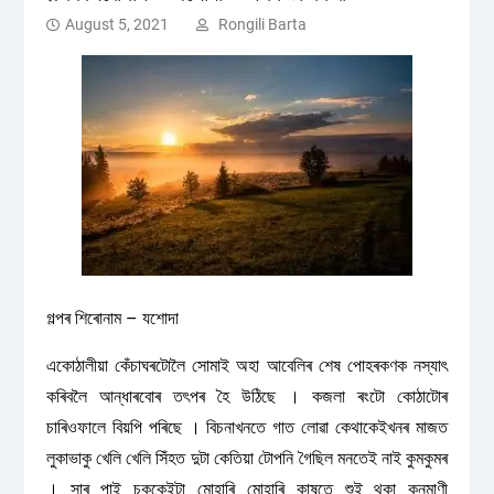
August 5, 2021
Rongili Barta
গল্পৰ শিৰোনাম – যশোদা
একোঠালীয়া কেঁচাঘৰটোলৈ সোমাই অহা আবেলিৰ শেষ পোহৰকণক নস্যাৎ
কৰিবলৈ আন্ধাৰবোৰ তৎপৰ হৈ উঠিছে । কজলা ৰংটো কোঠাটোৰ
চাৰিওফালে বিয়পি পৰিছে । বিচনাখনতে গাত লোৱা কেথাকেইখনৰ মাজত
লুকাভাকু খেলি খেলি সিঁহত দুটা কেতিয়া টোপনি গৈছিল মনতেই নাই কুমকুমৰ
। সাৰ পাই চকুকেইটা মোহাৰি মোহাৰি কাষতে শুই থকা কনমাণী