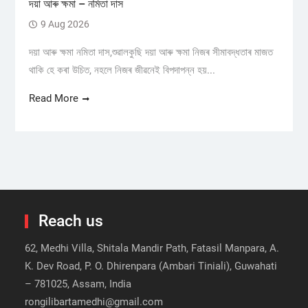
দয়া আৰু ক্ষমা – নমিতা দাস
9 Aug 2026
দয়া আৰু ক্ষমা নমিতা দাস,শুৱালকুছি দয়া আৰু ক্ষমা নিজৰ সীমাবদ্ধতাৰ মাজত
থাকি হে কৰা উচিত, নহলে নিজৰ জীৱনেই বিপদাপন্ন হয়...
Read More
Reach us
62, Medhi Villa, Shitala Mandir Path, Fatasil Manpara, A.
K. Dev Road, P. O. Dhirenpara (Ambari Tiniali), Guwahati
– 781025, Assam, India
rongilibartamedhi@gmail.com