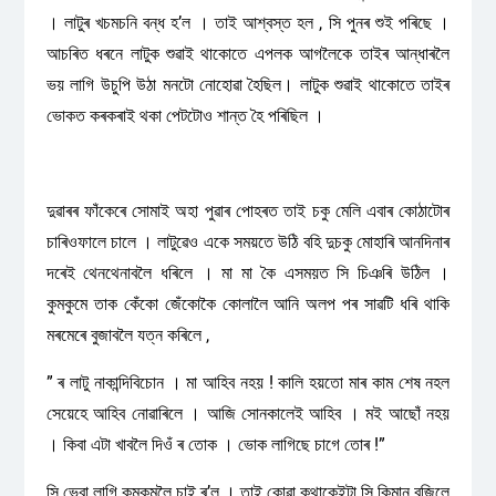
। লাটুৰ খচমচনি বন্ধ হ’ল । তাই আশ্বস্ত হল , সি পুনৰ শুই পৰিছে ।
আচৰিত ধৰনে লাটুক শুৱাই থাকোতে এপলক আগলৈকে তাইৰ আন্ধাৰলৈ
ভয় লাগি উচুপি উঠা মনটো নোহোৱা হৈছিল। লাটুক শুৱাই থাকোতে তাইৰ
ভোকত কৰকৰাই থকা পেটটোও শান্ত হৈ পৰিছিল ।
দুৱাৰৰ ফাঁকেৰে সোমাই অহা পুৱাৰ পোহৰত তাই চকু মেলি এবাৰ কোঠাটোৰ
চাৰিওফালে চালে । লাটুৱেও একে সময়তে উঠি বহি দুচকু মোহাৰি আনদিনাৰ
দৰেই থেনথেনাবলৈ ধৰিলে । মা মা কৈ এসময়ত সি চিঞৰি উঠিল ।
কুমকুমে তাক কেঁকো জেঁকোকৈ কোলালৈ আনি অলপ পৰ সাৱটি ধৰি থাকি
মৰমেৰে বুজাবলৈ যত্ন কৰিলে ,
” ৰ লাটু নাকান্দিবিচোন । মা আহিব নহয় ! কালি হয়তো মাৰ কাম শেষ নহল
সেয়েহে আহিব নোৱাৰিলে । আজি সোনকালেই আহিব । মই আছোঁ নহয়
। কিবা এটা খাবলৈ দিওঁ ৰ তোক । ভোক লাগিছে চাগে তোৰ !”
সি ভেবা লাগি কুমকুমলৈ চাই ৰ’ল । তাই কোৱা কথাকেইটা সি কিমান বুজিলে