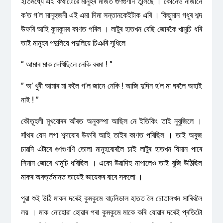
ইতিমধ্যে এই কথাটোৱে মানুহৰ মাজত গুণগুণনি তুলিছে । কোনেও নাজানে
ক’ত গ’ল মানুহজনী এই এমা দিমা সন্তানকেইটাক এৰি । কিছুমান গধুৰ শব্দ
উফৰি আহি কুমকুমৰ কাণত পৰিল । লাটুৰ হাতখন বেছি জোৰকৈ খামুচি ধৰি
তাই মানুহৰ পদুলিয়ে পদুলিয়ে চিঞৰি সুধিলে
” আমাৰ মাক দেখিছিলে নেকি বৰমা ! ”
” অ’ খুৰী আমাৰ মা কলৈ গ’ল জানে নেকি ! আজি দুদিন হ’ল মা ঘৰলৈ অহাই
নাই ! ”
কৌতূহলী মুখবোৰৰ আঁৰত অনুকম্পা আছিল নে ইতিকিং তাই নুবুজিলে ।
সাঁথৰ যেন লগা শব্দবোৰ উফৰি আহি তাইৰ কাণত পৰিছিল । তাই অবুজ
চাৱনি এটাৰে গুণগুণণি তোলা মানুহবোৰলৈ চাই লাটুৰ হাতখন যিমান পাৰে
সিমান জোৰে খামুচি ধৰিছিল । একো উৱাদিহ নাপালেও তাই বুজি উঠিছিল
মাকৰ অবৰ্ত্তমানত তায়েই ভায়েকৰ বাবে সকলো ।
পুৱা শুই উঠি মাকৰ দৰেই কুমকুমে বাঢ়নিডাল হাতত লৈ চোতালখন সাৰিবলৈ
লয় । মাক নোহোৱা হোৱাৰ পৰা কুমকুমে মাকে কৰি যোৱাৰ দৰেই প্ৰতিটো