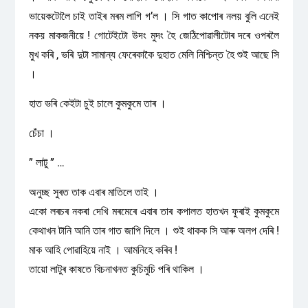
ভায়েকটোলৈ চাই তাইৰ মৰম লাগি গ’ল । সি গাত কাপোৰ নলয় বুলি এনেই
নকয় মাকজনীয়ে ! গোটেইটো উদং মুদং হৈ জেঠিপোৱালীটোৰ দৰে ওপৰলৈ
মুখ কৰি , ভৰি দুটা সামান্য ফেৰেকাকৈ দুহাত মেলি নিশ্চিন্ত হৈ শুই আছে সি
।
হাত ভৰি কেইটা চুই চালে কুমকুমে তাৰ ।
চেঁচা ।
” লাটু ” …
অনুচ্ছ সুৰত তাক এবাৰ মাতিলে তাই ।
একো লৰচৰ নকৰা দেখি মৰমেৰে এবাৰ তাৰ কপালত হাতখন ফুৰাই কুমকুমে
কেথাখন টানি আনি তাৰ গাত জাপি দিলে । শুই থাকক সি আৰু অলপ দেৰি !
মাক আহি পোৱাহিয়ে নাই । আমনিহে কৰিব !
তায়ো লাটুৰ কাষতে বিচনাখনত কুচিমুচি পৰি থাকিল ।