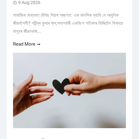
9 Aug 2026
সামাজিক মাধ্যমত ষ্টেটাছ দিয়াৰ প্ৰৱণতা: এক মানসিক ব্যাধি নে আধুনিক
জীৱনশৈলী? শচীন্দ্ৰ কুমাৰ দাস,পলাশবাৰী একবিংশ শতিকাৰ ডিজিটেল বিপ্লৱে
মানুহৰ জীৱনধাৰা...
Read More