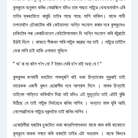
কুমকুমে অনুমান কৰিব নোৱাৰিলে যদিও তাৰ পাছত লাটুৱে থেনথেনাবলৈ এৰি
তাইৰ ফ্ৰকটোতে খামুচি তাইৰ পাছে পাছে লাগি থাকিল। মাকে পানী
তপতাবলৈ চৌকাটোৰ খৰি কেইডালত অগ্নি সংযোগ কৰাৰ দৰে কুমকুমেও
চাকিটোৰ পৰা কেৰাচিনতেল কেইটোপালমান দি অগ্নি সংযোগ কৰি বটুৱাটো
উঠাই দিলে । কাষতে পীৰাখন পাৰি লাটুক বহুৱায় লয় তাই । লাটুৱে তাইলৈ
ভেবা লাগি চাই থাকি এপাকত সুধিলে
” অ’ বা মা কলৈ গ’ল নো ? ইমান দেৰি হ’ল নাই অহা যে ! ”
কুমকুমৰ কণমানী মনটোত পাকঘূৰণি খাই থকা চিন্তাবোৰ লুকুৱাই তাই
ভায়েকক এজনী বুজন ছোৱালীৰ দৰে আশ্বাস দিলে । মাকৰ চিন্তাই
তাইকো শান্তিত থাকিবলৈ দিয়া নাই যদিও এই মুহূৰ্ত্তত তাই এটাই বুজি
উঠিছে যে তাই লাটুক নিৰ্ভয়েৰে ৰাখিব লাগিব । অন্তত মাক ঘূৰি আহি
নোপোৱালৈকে লাটুৱে নকন্দাকৈ তাই ৰাখিব লাগিব ।
একোঠলীয়া ঘৰটোৰ চুকটোত থকা ৰান্ধনিশালখনত মাকে কাম কৰি থাকোতে
কুমকুমে মাকক লক্ষ্য কৰি থকাটো তাইৰ এটা অভ্যাস । মাকে কিদৰে