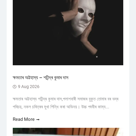
ক্ষমতাৰ অট্টহাস্য – শচীন্দ্ৰ কুমাৰ দাস
9 Aug 2026
ক্ষমতাৰ অট্টহাস্য শচীন্দ্ৰ কুমাৰ দাস,পলাশবাৰী সমাজৰ বুকুত তোমাৰ বৰ ভদ্ৰ
পৰিচয়, নকল চৰিত্ৰৰ মুখা পিন্ধি কৰা অভিনয়। উচ্চ পদবীৰ কাম্য...
Read More