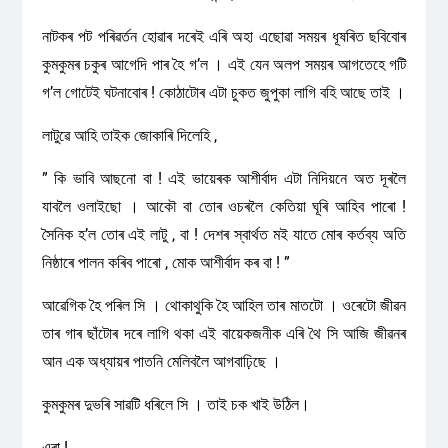
নাটকৰ পট পৰিৱৰ্তন হোৱাৰ দৰেই এৰি অহা এছোৱা সময়ৰ ধূষৰিত ছবিবোৰ
কুমকুমৰ চকুৰ আগেদি পাৰ হৈ গ’ল । এই যেন অলপ সময়ৰ আগতেহে গটি
গ’ল গোটেই ঘটনাবোৰ ! কোঠাটোৰ এটা চুকত জুপুকা লাগি বহি আছে তাই ।
লাটুৱে আহি তাইক জোকাৰি দিলেহি ,
” কি ভাবি আছনো বা ! এই ভায়েৰক আশীৰ্বাদ এটা নিদিয়নে অত দূৰলৈ
যাবলৈ ওলাইছো । আকৌ বা তোৰ ওচৰলৈ কেতিয়া ঘূৰি আহিব পাৰো !
সৈনিক হ’ল তোৰ এই লাটু , বা ! দেশৰ স্বাৰ্থত মই যাতে মোৰ কৰ্তব্য অতি
নিষ্ঠাৰে পালন কৰিব পাৰো , মোক আশীৰ্বাদ কৰ বা ! ”
আৱেগিক হৈ পৰিল সি । থোকাথুকি হৈ আহিল তাৰ মাতটো । ওৰেটো জীৱন
তাৰ গাৰ ছাঁটোৰ দৰে লাগি থকা এই বায়েকজনীক এৰি থৈ সি আজি জীৱনৰ
আন এক অধ্যায়ৰ পাতনি মেলিবলৈ আগবাঢ়িছে ।
কুমকুমৰ দুভৰি সাৱটি ধৰিলে সি । তাই চক খাই উঠিল।
এৰা !