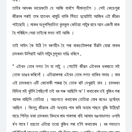
তাইৰ আদৰৰ ভায়েকটো যে আজি যাবগৈ সীমান্তলৈ । সেই কেচেলুৱা
জীৱনৰ পৰাই তাৰ হাতখন খামুচি থাকি সিঁহত দুয়োটাই আজিৰ এই জীৱন
পাইছেহি । মাকৰ অনুপস্থিতিত কুমকুম কেতিয়া লাটুৰ বাবে আন এজনী মাক
হৈ পৰিছিল সেয়া তাইৰো মনত নাই আজি ।
তাই সাউৎ কৈ উঠি গৈ বৰণহীন হৈ পৰা বাকচটোৰপৰা উঁৱলি যোৱা মাকৰ
চাদৰখন উলিয়াই আনি লাটুৰ সন্মুখত দাঙি ধৰিলে ,
” এইখন তোৰ লগত লৈ যা লাটু । গোটেই জীৱন এইখনৰ ভৰষাতে মই
তোক ডাঙৰ কৰিলোঁ । এতিয়াৰপৰা এইখন তোৰ লগত থাকিব সদায় । মাৰ
এই চাদৰখনে এটি জোনাকী পৰুৱা হৈ তোক বাট দেখুৱাই যাব । চাদৰখন
যিদিনা মই বুটলি লৈছিলোঁ তই বৰ সৰু আছিলি অ’ ! কথাবোৰ তই বুজিব পৰা
বয়সৰ নাছিলি তেতিয়া । আচলতে কথাবোৰ তেতিয়া মোৰ বাবেও দুৰ্বোধ্য
আছিল । কিন্তু জীৱনৰ এটা অধ্যায় পাৰ কৰি অহাৰ পাছত বুজি উঠিছোঁ
মায়ে পিন্ধি থকা চাদৰখন কিদৰে মাৰ গাৰপৰা খহি আমাৰ নঙলাডালত ওলমি
ৰ’ব পাৰে ! হয়তো এতিয়া তয়ো বুজিব পৰা হ’লি কথাবোৰ । বৰ সযতনে