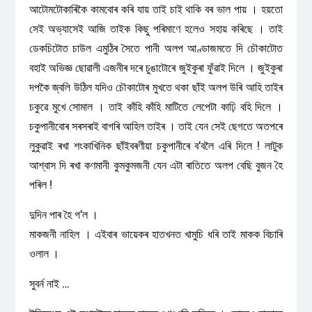
আটোমটোকাৰিকৈ কামবোৰ কৰি যায় তাই চাই থাকি বৰ ভাল পায় । হয়তো
সেই অভ্যাসেই আজি তাইক কিছু পৰিমাণে হলেও সহায় কৰিছে । তাই
ডেকচিটোত চাউল এমুঠিৰ সৈতে পানী অলপ আণ্ডাজমতে দি চৌকাটোত
বহাই অভিজ্ঞ ছোৱালী এজনীৰ দৰে চুঙাটোৰে জুইকুৰা ফুঁৱাই দিলে । জুইকুৰা
দপকৈ জ্বলি উঠিল যদিও চৌকাটোৰ মুখতে থকা ছাঁই অলপ উৰি আহি তাইৰ
চকুৱে মুখে সোমাল । তাই কাঁহি কাঁহি মাটিতে লেপেটা কাঢ়ি বহি দিলে ।
চকুপানীবোৰ সৰসৰাই বাগৰি আহিল তাইৰ । তাই যেন সেই ছেগতে অতপৰে
লুকুৱাই ৰখা শংকাখিনিক ছাঁইবৰণীয়া চকুপানীৰে ব’বলৈ এৰি দিলে ! লাটুক
আশ্বাস দি ৰখা কণমানী কুমকুমজনী যেন এটা ৰাতিতে অলপ বেছি বুজন হৈ
পৰিল !
দুদিন পাৰ হৈ গ’ল ।
মাকজনী নাহিল । এইবাৰ ভায়েকৰ হাতখনত খামুচি ধৰি তাই মাকক বিচাৰি
ওলাল ।
সুবৰ্ন নাই …