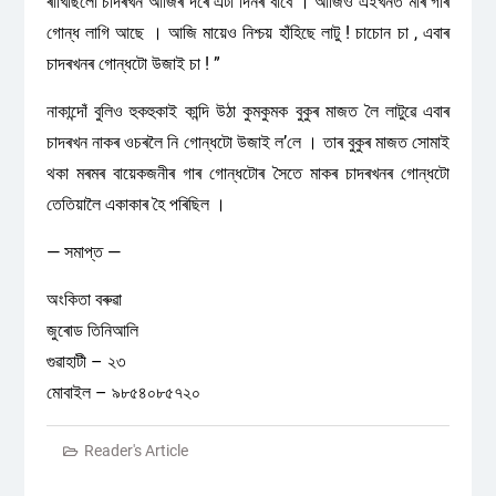
ৰাখিছিলোঁ চাদৰখন আজিৰ দৰে এটা দিনৰ বাবে । আজিও এইখনত মাৰ গাৰ
গোন্ধ লাগি আছে । আজি মায়েও নিশ্চয় হাঁহিছে লাটু ! চাচোন চা , এবাৰ
চাদৰখনৰ গোন্ধটো উজাই চা ! ”
নাকান্দোঁ বুলিও হুকহুকাই কান্দি উঠা কুমকুমক বুকুৰ মাজত লৈ লাটুৱে এবাৰ
চাদৰখন নাকৰ ওচৰলৈ নি গোন্ধটো উজাই ল’লে । তাৰ বুকুৰ মাজত সোমাই
থকা মৰমৰ বায়েকজনীৰ গাৰ গোন্ধটোৰ সৈতে মাকৰ চাদৰখনৰ গোন্ধটো
তেতিয়ালৈ একাকাৰ হৈ পৰিছিল ।
— সমাপ্ত —
অংকিতা বৰুৱা
জুৰোড তিনিআলি
গুৱাহাটী – ২৩
মোবাইল – ৯৮৫৪০৮৫৭২০
Reader's Article