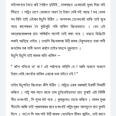
দাইলকণৰে সৈতে খাই গৈছিল দুইটাই , তাৰপাছত একোৱেই মুখত দিয়া নাই
সিঁহতে । লাটুও চাগে ভোকতে অৱশ হৈ ইমান দেৰি শুই আছে ! ভয় ভোক
সব মিলি তাই এইবাৰ উচুপি উঠিল । অলপপৰ তেনেদৰেই থাকি তাই মূৰে
গায়ে কাপোৰখন লৈ কুচিমুচি পৰি থাকিল বিচনাখনতে । যেন এই
আন্ধাৰবোৰৰপৰা হাত সাৰিবলৈ পালেই তাই ৰক্ষা পৰে । ভয়তে ডিঙিটো
শুকাই আহিছে তাইৰ । তথাপি বিচনাৰপৰা উঠি কাষৰ টেবুলখনতে থকা পানী
জগটোৰ পৰা পানী অলপ খাবলৈ তাইৰ সাহসে নুকুলালে ।
উচুপি উচুপি তাই মাকক মাতি থাকিল —
” কলৈ গলিনো অ’ মা ! এই পৰলৈকে নাহিলি যে ! আমি অকলে অকলে
ইমান দেৰি কেনেকৈ থাকিম এবাৰো ভবা নাইনে তই ! ”
তাইৰ উচুপনিত বিচনাখন কঁপি উঠিল । লাটুৱে এবাৰ খৰমৰাই ইকাটি সিকাটি
কৰিলে । লাটু সাৰ পালে মাকে তাৰ চুলিকেইডালত হাত ফুৰাই এটা নিৰ্দিষ্ট
গীত গুণগুণাই , সি পুনৰ শুই পৰে । কুমকুমেও তাকে কৰিলে । মাকৰ মুখৰ
গীতটো আজি তাই প্ৰথমবাৰৰ বাবে গুণগুণাই লাটুৰ মূৰত আলফুলে হাত বুলাই
দিলে । নহ’লে সি সাৰ পাই উঠি মাকক নেদেখিলে ভীষন কান্দিব , তাই জানে