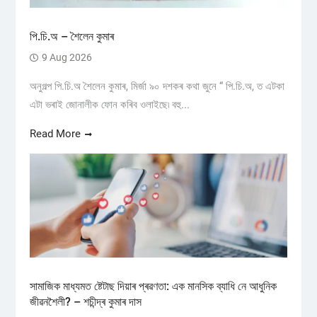
পি.চি.অ – শৈলেন কুমাৰ
9 Aug 2026
অনুগল্প পি.চি.অ শৈলেন কুমাৰ, মিৰ্জা ৯০ দশকৰ কথা জুনে “ পি.চি.অ, ত এটকা
এটা ভৰাই জোনালীক ফোন কৰিব ওলাইছে৷ বহু...
Read More
সামাজিক মাধ্যমত ষ্টেটাছ দিয়াৰ প্ৰৱণতা: এক মানসিক ব্যাধি নে আধুনিক
জীৱনশৈলী? – শচীন্দ্ৰ কুমাৰ দাস