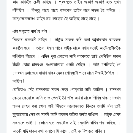
কাম কৰিবলৈ চেষ্টা কৰিছে । প্ৰথমতে তাইৰ অকণি অকণি হাত দুখন
কঁপিছিল । কিন্তু লাহে লাহে কামবোৰ তাইৰ বাবে সহজ হৈ পৰিছে ।
আন্ধাৰবোৰলৈও তাইৰ ভয় নোহোৱা হৈ আহিছে লাহে লাহে ।
এটা সপ্তাহ পাৰ হৈ গ’ল ।
সিঁহতৰ মাকজনী নাহিল । লাটুৱে মাকক কৰি অহা আব্দাৰবোৰ বায়েকক
কৰবলৈ ধৰে । তায়ো যিমান পাৰে লাটুক মাকে ৰখাৰ দৰেই আটোলটোলকৈ
ৰাখিবলৈ বিচাৰে । এদিন পুৱা চোতাল সাৰি থাকোতে তাই দেখিছিল মাকৰ
উঁৱলি যোৱা চাদৰখন নঙলাডালতে ওলমি ৰৈছিল । তাই ঢপলিয়াই গৈ
চাদৰখন দুহাতেৰে সামৰি মাকৰ দেহৰ গোন্ধটো পাৰে মানে উজাই লৈছিল ।
আছিল !
তেতিয়াও সেই চাদৰখনত মাকৰ দেহৰ গোন্ধটো লাগি আছিল । চাদৰখন
কোনে কেনেকৈ আনি তাত পেলাই থৈ গ’ল অথবা মাকে পিন্ধি থকা চাদৰখন
মাকৰ দেহৰ পৰা খোল খাই সিঁহতৰ নঙলাডালত কিদৰে ওলমি ৰ’ল তাই
নুবুজাকৈয়ে সেইখন সামৰি আনি বাকচৰ তলিত ভৰাই ৰাখিলে । লাটুক একো
নজনালে তাই । কোনোমতে লৰাটোক তাই চম্ভালি ৰাখিব পৰা কৰিছে ।
আকৌ যদি মাকৰ কথা ওলালে সি কান্দে , তাই বৰ বিপাঙত পৰিব ।