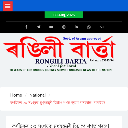
Skip
to
08 Aug, 2026
content
Facebook
Twitter
Youtube
Instagram
LinkedIn
Whatsapp
Email
Home
National
কৰ্ণাটকৰ ২৩ সংখ্যক মুখ্যমন্ত্ৰী হিচাপে শপত গ্ৰহণ বাসৱৰাজ বোমাইয়ৰ
কৰ্ণাটকৰ ২৩ সংখ্যক মুখ্যমন্ত্ৰী হিচাপে শপত গ্ৰহণ