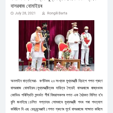
বাসৱৰাজ বোমাইয়ৰ
July 28, 2021
Rongili Barta
অনলাইন বাৰ্ত্তাসেৱা- কৰ্ণাটকৰ ২৩ সংখ্যক মুখ্যমন্ত্ৰী হিচাপে শপত গ্ৰহণ
বাসৱৰাজ বোমাইয়ৰ।মুখ্যমন্ত্ৰীত্বৰ দায়িত্ব লৈয়েই বাসৱৰাজে ৰাজ্যখনৰ
কোভিড পৰিস্থিতি সন্দৰ্ভত শীৰ্ষ বিষয়াসকলৰ লগত এক বৈঠকত মিলিত হ’ব
বুলি জনাইছে।চলিত সপ্তাহৰ সোমবাৰে মুখ্যমন্ত্ৰী পদৰ পৰা পদত্যাগ
কৰিছিল বি এছ য়েডুয়ুৰেপ্পাই।শপত গ্ৰহণৰ পূৰ্বে বাসৱৰাজে সাক্ষাত কৰিলে