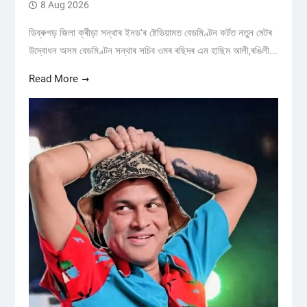
8 Aug 2026
ডিব্ৰুগড় জিলা ক্ৰীড়া সন্থাৰ ইনড'ৰ ষ্টেডিয়ামত বেডমিণ্টন কৰ্টত নতুন মেটৰ
উদ্বোধন অসম বেডমিণ্টন সন্থাৰ সচিব ওমৰ ৰছিদৰ এম হাছিম আলী,ৰঙিলী...
Read More