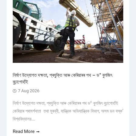
নিৰ্মাণ উদ্যোগত দক্ষতা, প্ৰযুক্তি আৰু কেৰিয়াৰৰ পথ – ড° বুলজিৎ
বুঢ়াগোহাঁই
7 Aug 2026
নিৰ্মাণ উদ্যোগত দক্ষতা, প্ৰযুক্তি আৰু কেৰিয়াৰৰ পথ ড° বুলজিৎ বুঢ়াগোহাঁই
কেৰিয়াৰ পৰামৰ্শদাতা তথা মুৰব্বী, যান্ত্রিক অভিযান্ত্রিক বিভাগ, অসম ডন বস্ক’
বিশ্ববিদ্যালয়...
Read More