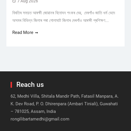
7 Aug 2026
বিৰতিৰ সময়ত আৰক্ষী জোৱানৰ বিনোদন শংকৰ দেৱ, দেৰগাঁও জাতি ধৰ্ম ভেদে
অসমৰ বিভিন্ন জিলাৰ পৰা গোলাঘাট জিলাৰ দেৰগাঁও আৰক্ষী প্ৰশিক্ষণ...
Read More
Reach us
62, Medhi Villa, Shitala Mandir Path, Fatasil Manpara, A.
K. Dev Road, P. O. Dhirenpara (Ambari Tiniali), Guwahati
– 781025, Assam, India
rongilibartamedhi@gmail.com