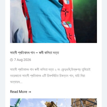
সাহসী প্ৰতিবাদৰ গান – ৰুমী কলিতা দত্ত
7 Aug 2026
সাহসী প্ৰতিবাদৰ গান ৰুমী কলিতা দত্ত ২ নং কেন্দুগুৰি,ডিব্ৰুগড় তুমিয়েই
নহয়জানো সাহসী প্ৰতিবাদৰ এটি চিৰপৰিচিত চিৰন্তন গান, যাচি দিয়া
অন্যায়ৰ...
Read More