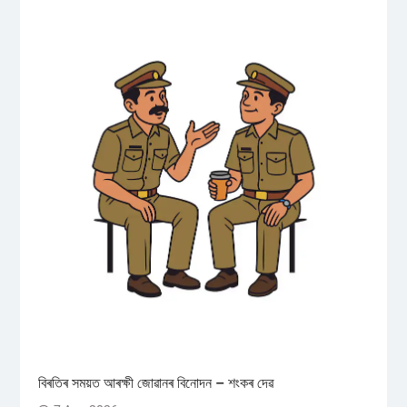
বিৰতিৰ সময়ত আৰক্ষী জোৱানৰ বিনোদন – শংকৰ দেৱ