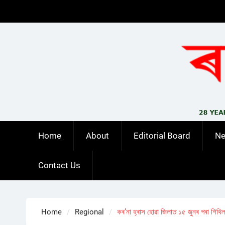
Skip
to
content
Home
About
Editorial Board
N
Contact Us
Home
Regional
কৰ’না হ্ৰাস হোৱা জিলাত ১৫ জুনৰ পৰা শিথি