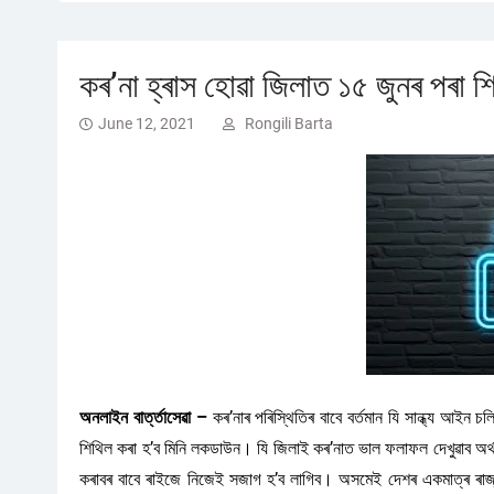
কৰ’না হ্ৰাস হোৱা জিলাত ১৫ জুনৰ পৰা 
June 12, 2021
Rongili Barta
অনলাইন বাৰ্ত্তাসেৱা –
কৰ’নাৰ পৰিস্থিতিৰ বাবে বৰ্তমান যি সান্ধ্য আইন চল
শিথিল কৰা হ’ব মিনি লকডাউন। যি জিলাই কৰ’নাত ভাল ফলাফল দেখুৱাব অর্
কৰাবৰ বাবে ৰাইজে নিজেই সজাগ হ’ব লাগিব। অসমেই দেশৰ একমাত্ৰ ৰাজ্য যি ল