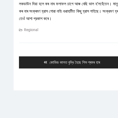
লকডাউন দিয়া হলে কৰ নাৰ ফলাফল চাগে আৰু বেছি ভাল হ’লহেঁতেন। মানুহৰ
কৰ নাৰ সংক্ৰমণ হ্রাস পোৱা নাই৷ গুৱাহাটীত কিছু হ্রাস পাইছে। সংক্রমণ হ্
তেওঁ আশা প্রকাশ কৰে।
Regional
Post
navigation
Previous
কোভিড কালত বৃদ্ধি হৈছে শিশু শ্ৰমৰ হাৰ
post: