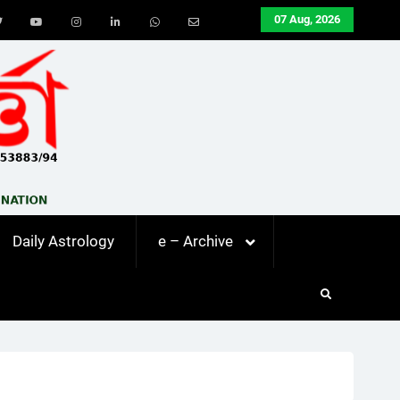
07 Aug, 2026
ook
Twitter
Youtube
Instagram
LinkedIn
Whatsapp
Email
Daily Astrology
e – Archive