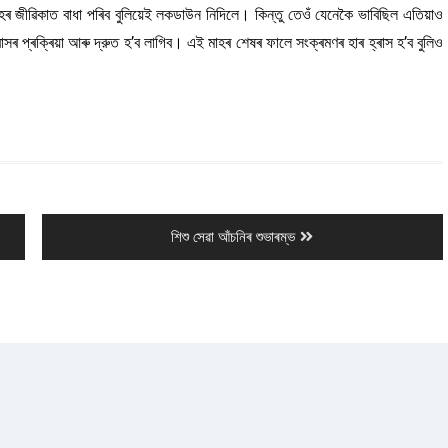
 জীৱিকাত বাধা পৰিব বুলিয়েই লকডাউন নিদিলে। কিন্তু তেওঁ যেনেকৈ ভাবিছিল এতিয়াও
ৰাসৰ প্ৰক্ৰিয়া আৰু দ্রুত হ’ব লাগিব। এই মাহৰ শেষৰ ফালে সংক্ৰমণৰ হাৰ হ্ৰাস হ’ব বুলিও
Next
শিশু সেৱা আঁচনিৰ শুভাৰম্ভ
post: