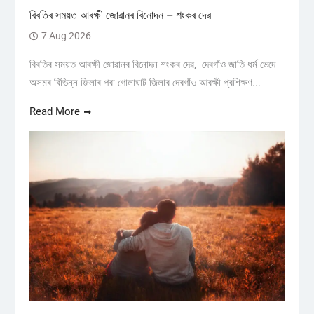
বিৰতিৰ সময়ত আৰক্ষী জোৱানৰ বিনোদন – শংকৰ দেৱ
7 Aug 2026
বিৰতিৰ সময়ত আৰক্ষী জোৱানৰ বিনোদন শংকৰ দেৱ, দেৰগাঁও জাতি ধৰ্ম ভেদে
অসমৰ বিভিন্ন জিলাৰ পৰা গোলাঘাট জিলাৰ দেৰগাঁও আৰক্ষী প্ৰশিক্ষণ...
Read More