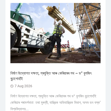
নিৰ্মাণ উদ্যোগত দক্ষতা, প্ৰযুক্তি আৰু কেৰিয়াৰৰ পথ – ড° বুলজিৎ
বুঢ়াগোহাঁই
7 Aug 2026
নিৰ্মাণ উদ্যোগত দক্ষতা, প্ৰযুক্তি আৰু কেৰিয়াৰৰ পথ ড° বুলজিৎ বুঢ়াগোহাঁই
কেৰিয়াৰ পৰামৰ্শদাতা তথা মুৰব্বী, যান্ত্রিক অভিযান্ত্রিক বিভাগ, অসম ডন বস্ক’
বিশ্ববিদ্যালয়...