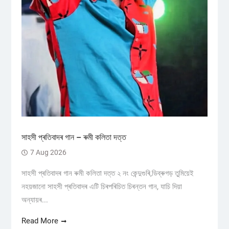
সাহসী প্ৰতিবাদৰ গান – ৰুমী কলিতা দত্ত
7 Aug 2026
সাহসী প্ৰতিবাদৰ গান ৰুমী কলিতা দত্ত ২ নং কেন্দুগুৰি,ডিব্ৰুগড় তুমিয়েই
নহয়জানো সাহসী প্ৰতিবাদৰ এটি চিৰপৰিচিত চিৰন্তন গান, যাচি দিয়া
অন্যায়ৰ...
Read More