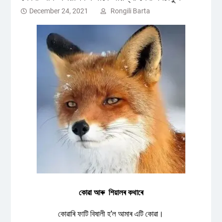
December 24, 2021
Rongili Barta
কোৱা আৰু শিয়ালৰ কথাৰে
কোৱাৰি ফাটি বিষালী হ’ল আমাৰ এটি কোৱা।