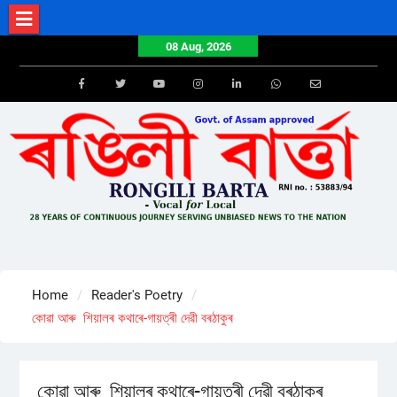
Skip
to
08 Aug, 2026
content
Facebook
Twitter
Youtube
Instagram
LinkedIn
Whatsapp
Email
Home
Reader's Poetry
কোৱা আৰু শিয়ালৰ কথাৰে-গায়ত্ৰী দেৱী বৰঠাকুৰ
কোৱা আৰু শিয়ালৰ কথাৰে-গায়ত্ৰী দেৱী বৰঠাকুৰ