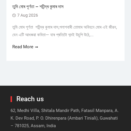
তুমি মোৰ পূৰ্ণতা – শচীন্দ্ৰ কুমাৰ দাস
7 Aug 2026
তুমি মোৰ পূৰ্ণতা শচীন্দ্ৰ কুমাৰ দাস,পলাশবাৰী তোমাৰ অবিহনে মোৰ এই জীৱন,
যেন এটি আধৰুৱা কবিতা— যাৰ প্ৰতিটো শব্দই উচুপি উঠে,...
Read More
Reach us
62, Medhi Villa, Shitala Mandir Path, Fatasil Manpara, A.
K. Dev Road, P. O. Dhirenpara (Ambari Tiniali), Guwahati
– 781025, Assam, India