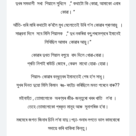
দুখৰ সমভাগী সখা শিয়ালে সুধিলে ,” কথাটো কি কোৱা, আমাকো এবাৰ
কোৱা। “
আঁতি- গুৰি মাৰি কথাটো ক’বলৈ মুখ মেলোতেই উৰি গ’ল কোৱাৰ প্ৰাণবায়ু ।
সান্ত্বনা দিলে সবে মিলি শিয়ালক ,” দুখ নকৰিবা বপু,পৰমেশ্বৰে ইমানেই
লিখিছিল আমাৰ কোৱাৰ আয়ু।”
কোৱাৰ দুখত শিয়াল বপুয়ে বাদ দিলে খোৱা-বোৱা।
প্ৰতি নিশাই ৰাউচি জোৰে , কেৱল মাথো হোৱা- হোৱা।
শিয়াল- কোৱাৰ বন্ধুত্বৰ ইমানতেই শেষ হ’ল সাধু।
সুখৰ দিনত দুয়ো মিলি কিমান ৰঙ- ৰহইচ কৰিছিলে মনত পৰেনে বাৰু??
মইনাহঁত , তোমালোকে অৰণ্যৰ জীৱ- জন্তুৰো খবৰ খাতি ল’বা ।
তেহে তোমালোকো প্ৰকৃত মানুহ আৰু সুনাগৰিক হ’বা।
মৰমেৰে জগত জিনাৰ চিনি ল’বা যাদু।পঢ়া- শুনাৰ লগতে ভাল কামবোৰো
সদায়ে কৰি থাকিবা কিন্তু।