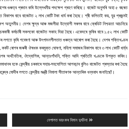
িশেষ গুৰুত্ব প্ৰদান কৰি উল্লেখনীয় পদক্ষেপ গ্ৰহণ কৰিছে। বাজেট অনুসৰি অহা ৫ বছৰত
্তি বিকাশৰ বাবে বাজেটত ২ লাখ কোটি টকা ধাৰ্য কৰা হৈছে। শ্ৰী কলিতাই কয়, যুৱ প্ৰজন্মই
ক্ষেপ অতুলনীয়। দেশৰ ক্ষুদ্ৰ আৰু মজলীয়া উদ্যোগী সৰলৰ বাবে ক্ৰেডিট নিশ্চয়তা আচনিয়ে
 চৰকাৰী কৰ্মচাৰী সকলকো বাজেটত সকাহ দিয়া হৈছে ৷ একেদৰে কৃষিৰ বাবে ১.৫২ লাখ কোটি
্ধান্তৰ লগতে কৃষি গবেষণা আৰু উৎপাদনশীলতাত গুৰুত্ব আৰোপ কৰা হৈছে। দেশৰ শক্তিখণ্ডৰ
 , কৰ্কট ৰোগৰ জৰুৰী ঔষধক কৰমুক্ত ঘোষণা, মহিলা সমাজৰ বিকাশৰ বাবে ৩ লাখ কোটি ধাৰ্য্য
 দেশৰ অৰ্থনৈতিক, ঔদ্যোগিক, আন্তঃগাঁথনি, শক্তি আদি প্ৰতিটো খণ্ডকে উপকৃত কৰিব।
ধানৰ হকে কেন্দ্ৰীয় চৰকাৰে সহায়-সহযোগিতা আগবঢ়াব বুলিও বাজেটত প্ৰস্তাৱ ৰখা হৈছে
েন্দ্ৰ মোদীৰ লগতে কেন্দ্রীয় মন্ত্রী নিমালা সীতাৰণক আন্তৰিক ধন্যবাদ জনাইছোঁ।
Next
নেপালত ভয়ংকৰ বিমান দুৰ্ঘটনা
post: