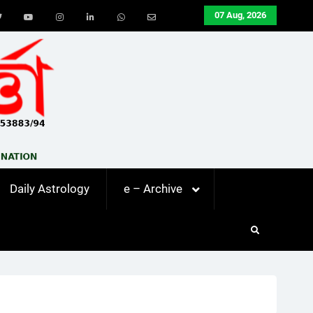
07 Aug, 2026
ook
Twitter
Youtube
Instagram
LinkedIn
Whatsapp
Email
Daily Astrology
e – Archive