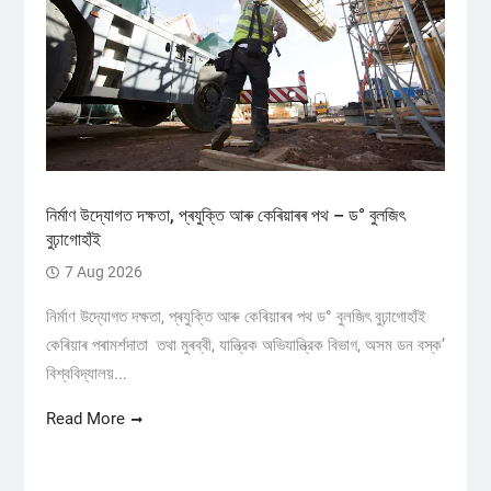
নিৰ্মাণ উদ্যোগত দক্ষতা, প্ৰযুক্তি আৰু কেৰিয়াৰৰ পথ – ড° বুলজিৎ
বুঢ়াগোহাঁই
7 Aug 2026
নিৰ্মাণ উদ্যোগত দক্ষতা, প্ৰযুক্তি আৰু কেৰিয়াৰৰ পথ ড° বুলজিৎ বুঢ়াগোহাঁই
কেৰিয়াৰ পৰামৰ্শদাতা তথা মুৰব্বী, যান্ত্রিক অভিযান্ত্রিক বিভাগ, অসম ডন বস্ক’
বিশ্ববিদ্যালয়...
Read More