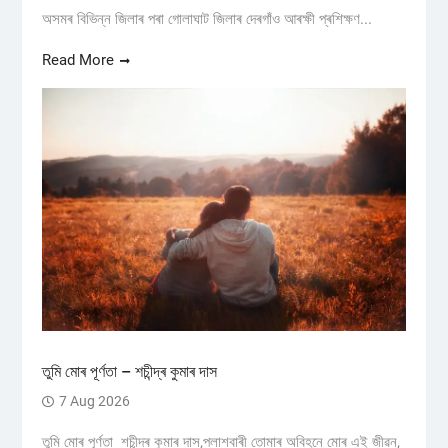
অসমৰ বিভিন্ন জিলাৰ পৰা গোলাঘাট জিলাৰ দেৰগাঁও আৰক্ষী প্ৰশিক্ষণ...
Read More
তুমি মোৰ পূৰ্ণতা – শচীন্দ্ৰ কুমাৰ দাস
7 Aug 2026
তুমি মোৰ পূৰ্ণতা শচীন্দ্ৰ কুমাৰ দাস,পলাশবাৰী তোমাৰ অবিহনে মোৰ এই জীৱন,