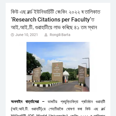
কিউ এছ ৱৰ্ল্ড ইউনিভাৰ্চিটি ৰেংকিং ২০২২ ৰ তালিকাত
‘Research Citations per Faculty’ত
আই.আই.টি. গুৱাহাটীয়ে লাভ কৰিছে ৪১ তম স্থান
June 10, 2021
Rongili Barta
অনলাইন বাৰ্ত্তাসেৱা –
ভাৰতীয় প্ৰযুক্তিবিদ্যা প্ৰতিষ্ঠান গুৱাহাটী
(আই.আই.টি. গুৱাহাটী)য়ে শেহতীয়াকৈ ঘোষণা কৰা কিউ এছ ৱৰ্ল্ড