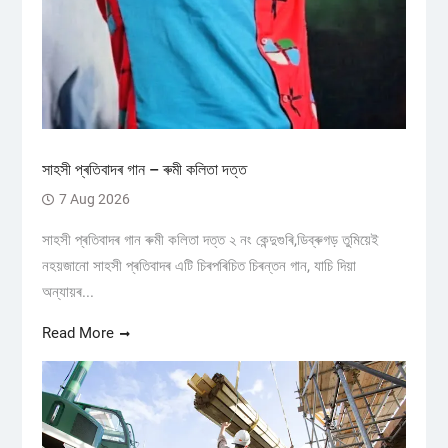
সাহসী প্ৰতিবাদৰ গান – ৰুমী কলিতা দত্ত
7 Aug 2026
সাহসী প্ৰতিবাদৰ গান ৰুমী কলিতা দত্ত ২ নং কেন্দুগুৰি,ডিব্ৰুগড় তুমিয়েই
নহয়জানো সাহসী প্ৰতিবাদৰ এটি চিৰপৰিচিত চিৰন্তন গান, যাচি দিয়া
অন্যায়ৰ...
Read More