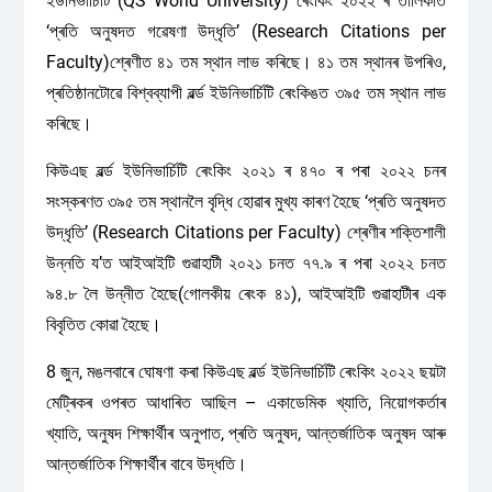
ইউনিভাৰ্চিটি (QS World University) ৰেংকিং ২০২২ ৰ তালিকাত
‘প্ৰতি অনুষদত গৱেষণা উদ্ধৃতি’ (Research Citations per
Faculty)শ্ৰেণীত ৪১ তম স্থান লাভ কৰিছে। ৪১ তম স্থানৰ উপৰিও,
প্ৰতিষ্ঠানটোৱে বিশ্বব্যাপী ৱৰ্ল্ড ইউনিভাৰ্চিটি ৰেংকিঙত ৩৯৫ তম স্থান লাভ
কৰিছে।
কিউএছ ৱৰ্ল্ড ইউনিভাৰ্চিটি ৰেংকিং ২০২১ ৰ ৪৭০ ৰ পৰা ২০২২ চনৰ
সংস্কৰণত ৩৯৫ তম স্থানলৈ বৃদ্ধি হোৱাৰ মুখ্য কাৰণ হৈছে ‘প্ৰতি অনুষদত
উদ্ধৃতি’ (Research Citations per Faculty) শ্ৰেণীৰ শক্তিশালী
উন্নতি য’ত আইআইটি গুৱাহাটী ২০২১ চনত ৭৭.৯ ৰ পৰা ২০২২ চনত
৯৪.৮ লৈ উন্নীত হৈছে(গোলকীয় ৰেংক ৪১), আইআইটি গুৱাহাটীৰ এক
বিবৃতিত কোৱা হৈছে।
8 জুন, মঙলবাৰে ঘোষণা কৰা কিউএছ ৱৰ্ল্ড ইউনিভাৰ্চিটি ৰেংকিং ২০২২ ছয়টা
মেট্ৰিকৰ ওপৰত আধাৰিত আছিল – একাডেমিক খ্যাতি, নিয়োগকৰ্তাৰ
খ্যাতি, অনুষদ শিক্ষাৰ্থীৰ অনুপাত, প্ৰতি অনুষদ, আন্তৰ্জাতিক অনুষদ আৰু
আন্তৰ্জাতিক শিক্ষাৰ্থীৰ বাবে উদ্ধতি।