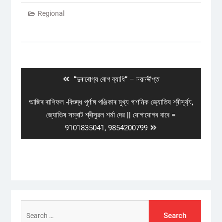
Regional
Post
navigation
Previous
“দুৰাৰোগ্য ৰোগ ব্যাধি“ – নয়নদ্দীপ্ত
post:
Next
আজিৰ ৰাশিফল -বিশুদ্ধ পূৰ্ণাঙ্গ পঞ্জিকাৰ মুখ্য গাণনিক জ্যোতিষ শ্ৰীসূৰ্য্য,
post:
জ্যোতিষ সম্ৰাট শ্ৰীসুৱল শৰ্মা দেৱ || যোগাযোগৰ বাবে =
9101835041, 9854200799
Search
for: