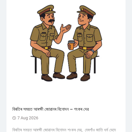
বিৰতিৰ সময়ত আৰক্ষী জোৱানৰ বিনোদন – শংকৰ দেৱ
7 Aug 2026
বিৰতিৰ সময়ত আৰক্ষী জোৱানৰ বিনোদন শংকৰ দেৱ, দেৰগাঁও জাতি ধৰ্ম ভেদে