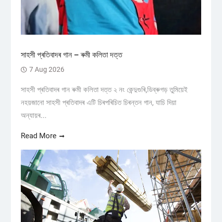
সাহসী প্ৰতিবাদৰ গান – ৰুমী কলিতা দত্ত
7 Aug 2026
সাহসী প্ৰতিবাদৰ গান ৰুমী কলিতা দত্ত ২ নং কেন্দুগুৰি,ডিব্ৰুগড় তুমিয়েই
নহয়জানো সাহসী প্ৰতিবাদৰ এটি চিৰপৰিচিত চিৰন্তন গান, যাচি দিয়া
অন্যায়ৰ...
Read More