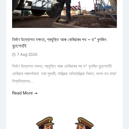
নিৰ্মাণ উদ্যোগত দক্ষতা, প্ৰযুক্তি আৰু কেৰিয়াৰৰ পথ – ড° বুলজিৎ
বুঢ়াগোহাঁই
7 Aug 2026
নিৰ্মাণ উদ্যোগত দক্ষতা, প্ৰযুক্তি আৰু কেৰিয়াৰৰ পথ ড° বুলজিৎ বুঢ়াগোহাঁই
কেৰিয়াৰ পৰামৰ্শদাতা তথা মুৰব্বী, যান্ত্রিক অভিযান্ত্রিক বিভাগ, অসম ডন বস্ক’
বিশ্ববিদ্যালয়...
Read More