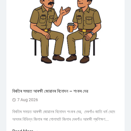
বিৰতিৰ সময়ত আৰক্ষী জোৱানৰ বিনোদন – শংকৰ দেৱ
7 Aug 2026
বিৰতিৰ সময়ত আৰক্ষী জোৱানৰ বিনোদন শংকৰ দেৱ, দেৰগাঁও জাতি ধৰ্ম ভেদে
অসমৰ বিভিন্ন জিলাৰ পৰা গোলাঘাট জিলাৰ দেৰগাঁও আৰক্ষী প্ৰশিক্ষণ...