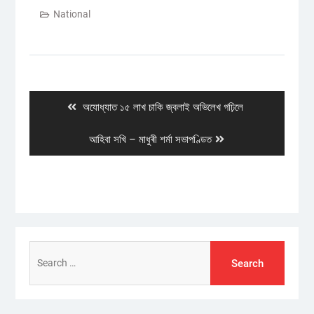
National
Post
navigation
Previous
অযোধ্যাত ১৫ লাখ চাকি জ্বলাই অভিলেখ গঢ়িলে
post:
Next
আহিবা সখি – মাধুৰী শৰ্মা সভাপণ্ডিত
post:
Search
for: