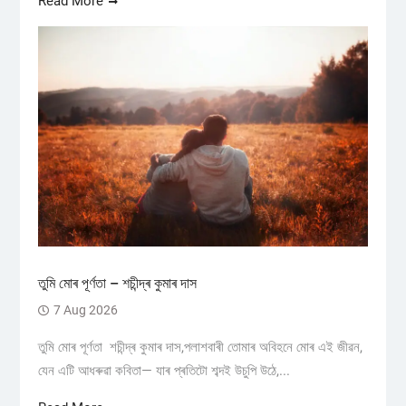
Read More
তুমি মোৰ পূৰ্ণতা – শচীন্দ্ৰ কুমাৰ দাস
7 Aug 2026
তুমি মোৰ পূৰ্ণতা শচীন্দ্ৰ কুমাৰ দাস,পলাশবাৰী তোমাৰ অবিহনে মোৰ এই জীৱন,
যেন এটি আধৰুৱা কবিতা— যাৰ প্ৰতিটো শব্দই উচুপি উঠে,...