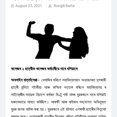
August 23, 2021
Rongili Barta
কলেজৰ ২ ছাত্ৰীক কলেজৰ কৰ্মচাৰীয়ে দাৰে ঘপিয়ালে
অনলাইন বাৰ্ত্তাসেৱা
– ধেমাজিৰ মৰিঢল মহাবিদ্যালয়ত অধ্যয়নৰত দুগৰাকী
ছাত্ৰী নন্দিতা শইকীয়া আৰু কস্মিনা দত্তক মৰিঢল মহাবিদ্যালয় ৰ
লাইব্ৰেৰীৰ সহায়ক হিচাপে কৰ্মৰত ৰিণ্টু শৰ্মা নামৰ যুৱকজনে দাৰে ঘপিয়াই
গুৰুতৰভাৱে আহত কৰিছিল। আৰক্ষী আৰু ৰাইজৰ সহযোগত অভিযুক্ত
যুৱক জনক আটক কৰা হয়। যুৱকজনে এই ঘটনাত এগৰাকী ছাত্ৰীৰ পিতৃকো
প্ৰহাৰ কৰে। দুয়োগৰাকী ছাত্ৰীৰ ভিতৰত নন্দিতা শইকীয়াৰ অৱস্থা অধিক