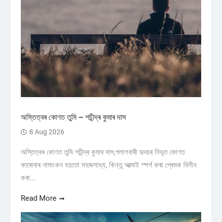
অস্তিত্বৰ কোণত তুমি – শচীন্দ্ৰ কুমাৰ দাস
8 Aug 2026
অস্তিত্বৰ কোণত তুমি শচীন্দ্ৰ কুমাৰ দাস,পলাশবাৰী হৃদয়ৰ নিভৃত কোণত
কাৰোবাৰ নামাংকন হয়তো সহজসাধ্য, কিন্তু আত্মাই স্পৰ্শ কৰা প্ৰেমক বিলীন
কৰা...
Read More