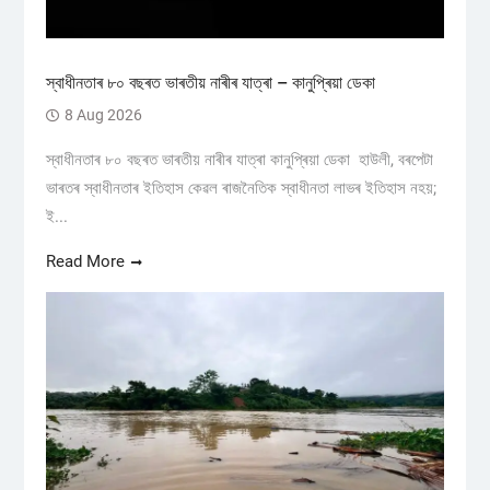
স্বাধীনতাৰ ৮০ বছৰত ভাৰতীয় নাৰীৰ যাত্ৰা – কানুপ্ৰিয়া ডেকা
8 Aug 2026
স্বাধীনতাৰ ৮০ বছৰত ভাৰতীয় নাৰীৰ যাত্ৰা কানুপ্ৰিয়া ডেকা হাউলী, বৰপেটা
ভাৰতৰ স্বাধীনতাৰ ইতিহাস কেৱল ৰাজনৈতিক স্বাধীনতা লাভৰ ইতিহাস নহয়;
ই...
Read More