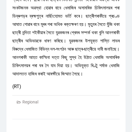
সংকটজনক অৱস্থা হোৱাৰ বাবে ধেমাজিৰ অসামৰিক চিকিৎসালয়ৰ পৰা
ডিব্ৰুগড়ৰ ব্ৰহ্মপুত্ৰ নাৰ্ছিংহোমত ভৰ্তি কৰে। ছাত্ৰীগৰাকীয়ে প্ৰচণ্ড
আঘাত পোৱাৰ বাবে মূৰৰ পৰা অধিক ৰক্তক্ষৰণ হয়। মৃত্যুৰ সৈতে যুঁজি থকা
ছাত্ৰী নন্দিতা শইকীয়াৰ সৈতে যুৱকজনৰ প্ৰেমৰ সম্পৰ্ক থকা বুলি আনগৰাকী
ছাত্ৰীৰ অভিভাৱকে ধাৰণ কৰিছে। যুৱকজনৰ উপযুক্ত শাস্তি লাভৰ
বিৰুদ্ধে ধেমাজিত বিভিন্ন দল-সংগঠন আৰু ছাত্ৰ-ছাত্ৰীয়ে দাবী জনাইছে।
আনগৰাকী আহত কাস্মিনা দত্ত কিছু সুস্থ হৈ উঠাত ধেমাজি অসামৰিক
চিকিৎসালয়ৰ পৰা ঘৰ লৈ যাব দিয়া হয়। অভিযুক্ত ৰিণ্টু শৰ্মাক ধেমাজি
আদালতত হাজিৰ কৰাই আৰক্ষীয়ে জিম্মাত লৈছে।
(RT)
Regional
Post
navigation