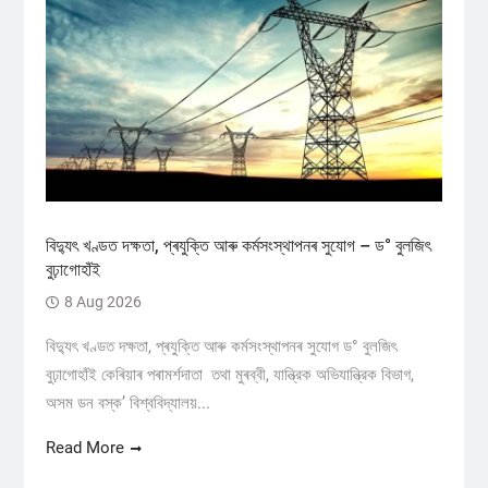
বিদ্যুৎ খণ্ডত দক্ষতা, প্ৰযুক্তি আৰু কৰ্মসংস্থাপনৰ সুযোগ – ড° বুলজিৎ
বুঢ়াগোহাঁই
8 Aug 2026
বিদ্যুৎ খণ্ডত দক্ষতা, প্ৰযুক্তি আৰু কৰ্মসংস্থাপনৰ সুযোগ ড° বুলজিৎ
বুঢ়াগোহাঁই কেৰিয়াৰ পৰামৰ্শদাতা তথা মুৰব্বী, যান্ত্রিক অভিযান্ত্রিক বিভাগ,
অসম ডন বস্ক’ বিশ্ববিদ্যালয়...
Read More