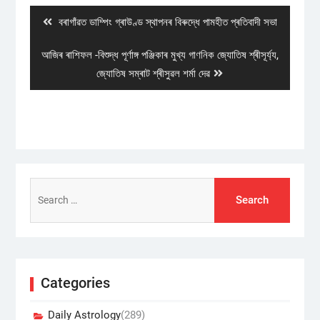
Previous
বৰাগাঁৱত ডাম্পিং গ্ৰাউণ্ড স্থাপনৰ বিৰুদ্ধে পামহীত প্ৰতিবাদী সভা
post:
Next
আজিৰ ৰাশিফল -বিশুদ্ধ পূৰ্ণাঙ্গ পঞ্জিকাৰ মুখ্য গাণনিক জ্যোতিষ শ্ৰীসূৰ্য্য,
post:
জ্যোতিষ সম্ৰাট শ্ৰীসুৱল শৰ্মা দেৱ
Search
for:
Categories
Daily Astrology
(289)