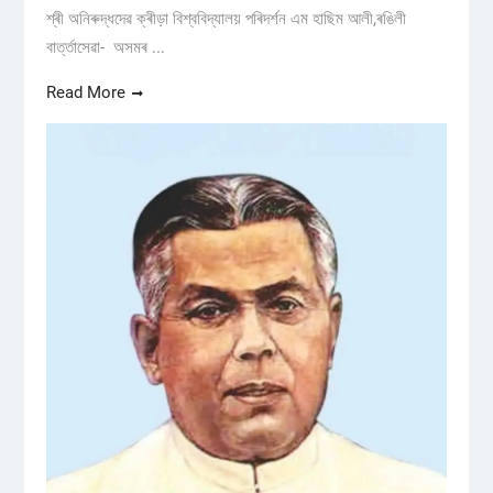
শ্ৰী অনিৰুদ্ধদেৱ ক্ৰীড়া বিশ্ববিদ্যালয় পৰিদৰ্শন এম হাছিম আলী,ৰঙিলী
বাৰ্ত্তাসেৱা- অসমৰ ...
Read More