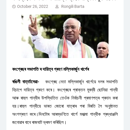
October 26, 2022
Rongili Barta
কংগ্ৰেছৰ সভাপতি ৰ দায়িত্ব গ্ৰহণ মল্লিকাৰ্জুন খাৰ্গেৰ
ৰঙিলী বাৰ্ত্তাসেৱা-
কংগ্ৰেছ নেতা মল্লিকাৰ্জুন খাৰ্গেয়ে দলৰ সভাপতি
হিচাপে দায়িত্ব গ্ৰহণ কৰে। কংগ্ৰেছৰ প্ৰাক্তন মুৰব্বী ছোনিয়া গান্ধী
আৰু ৰাহুল গান্ধীৰ উপস্থিতিত তেওঁক নিৰ্বাচনী প্ৰমাণপত্ৰ প্ৰদান কৰা
হয়।ৰাহুল গান্ধীয়ে ভাৰত জোৰো যাত্ৰাৰ পৰা বিৰতি লৈ অনুষ্ঠানত
অংশগ্ৰহণ কৰে।দিনটোৰ আৰম্ভণিতে খাৰ্গে মহাত্মা গান্ধীক শ্ৰদ্ধাঞ্জলি
জনোৱাৰ বাবে ৰাজঘাট ভ্ৰমণ কৰিছিল।