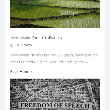
শাওণৰ সেউজীয়া গাঁথা – ৰুমী কলিতা দত্ত
5 Aug 2026
শাওণৰ সেউজীয়া গাঁথা ৰুমী কলিতা দত্ত ২ নং কেন্দুগুৰি,ডিব্ৰুগড় ​দুপৰৰ তপত
ৰ’দক নেওচি আকাশত দেখোঁ ক’লা ডাৱৰৰ মেলা, শাওণৰ প্ৰথমজাক...
Read More