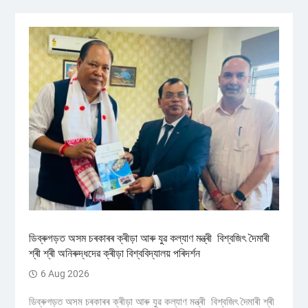
ডিব্ৰুগড়ত অসম চৰকাৰৰ ক্ৰীড়া আৰু যুৱ কল্যাণ মন্ত্ৰী বিশ্বজিৎ দৈমাৰী
শ্ৰী শ্ৰী অনিৰুদ্ধদেৱ ক্ৰীড়া বিশ্ববিদ্যালয় পৰিদৰ্শন
6 Aug 2026
ডিব্ৰুগড়ত অসম চৰকাৰৰ ক্ৰীড়া আৰু যুৱ কল্যাণ মন্ত্ৰী বিশ্বজিৎ দৈমাৰী শ্ৰী