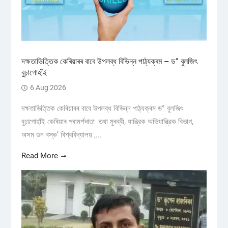
দক্ষতাভিত্তিক কেৰিয়াৰৰ বাবে উপলব্ধ বিভিন্ন পাঠ্যক্ৰম – ড° বুলজিৎ
বুঢ়াগোহাঁই
6 Aug 2026
দক্ষতাভিত্তিক কেৰিয়াৰৰ বাবে উপলব্ধ বিভিন্ন পাঠ্যক্ৰম ড° বুলজিৎ
বুঢ়াগোহাঁই কেৰিয়াৰ পৰামৰ্শদাতা তথা মুৰব্বী, যান্ত্রিক অভিযান্ত্রিক বিভাগ,
অসম ডন বস্ক’ বিশ্ববিদ্যালয় ,...
Read More