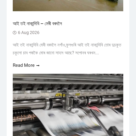
আই তই নাকান্দিবি – মেৰী বৰদলৈ
6 Aug 2026
আই তই নাকান্দিবি মেৰী বৰদলৈ নগাঁও,ফুলগুৰি আই তই নাকান্দিবি তোৰ দুচকুত
চকুলো চাব পৰাকৈ মোৰ জানো সাহস আছে? সপোনৰ ঘৰখন...
Read More