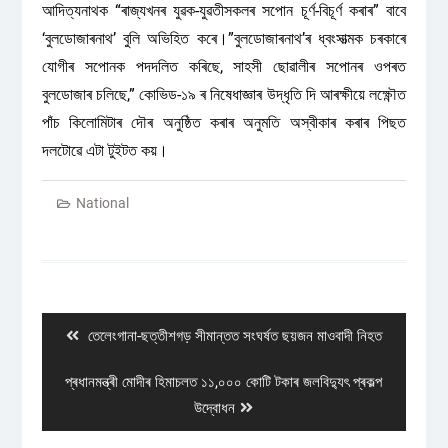
আদিত্যনাথক “ৰাজ্যখনৰ যুৱক-যুৱতীসকলৰ সপোন চূৰ্ণ-বিচূৰ্ণ কৰাৰ” বাবে
‘বুলডোজাৰনাথ’ বুলি অভিহিত কৰে।”বুলডোজাৰনাথ’ৰ ধ্বংসাত্মক চৰকাৰে
যোগীৰ সপোনক পদদলিত কৰিছে, সাহসী ছোৱালীৰ সপোনৰ ওপৰত
বুলডোজাৰ চলিছে,” কোভিড-১৯ ৰ নিষেধাজ্ঞাৰ উদ্ধৃতি দি আৰক্ষীয়ে লক্ষ্ণৌত
পাঁচ কিলোমিটাৰ দৌৰ অনুষ্ঠিত কৰাৰ অনুমতি অস্বীকাৰ কৰাৰ পিছত
দলটোৱে এটা টুইটত কয়।
National
Post
navigation
Previous
তেলেংগানা-ছত্তীশগড় সীমান্তত সংঘৰ্ষত ছয়জন মাওবাদী নিহত
post:
Next
প্ৰধানমন্ত্ৰী মোদীৰ হিমাচলত ১১,০০০ কোটি টকাৰ জলবিদ্যুৎ প্ৰকল্প
post:
উদ্বোধন