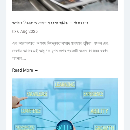
অপৰাধ নিয়ন্ত্ৰণত সংবাদ মাধ্যমৰ ভূমিকা – শংকৰ দেৱ
6 Aug 2026
এক আলোকপাত অপৰাধ নিয়ন্ত্ৰণত সংবাদ মাধ্যমৰ ভূমিকা শংকৰ দেৱ,
দেৰগাঁও আজিৰ এই আধুনিক যুগত দেশৰ প্ৰতিটো অঞ্চল বিভিন্ন ধৰণৰ
অপৰাধ,...
Read More