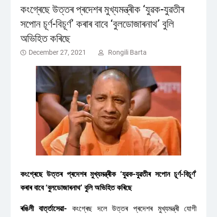
কংগ্ৰেছে উত্তৰ প্ৰদেশৰ মুখ্যমন্ত্ৰীক ‘যুৱক-যুৱতীৰ
সপোন চূৰ্ণ-বিচূৰ্ণ’ কৰাৰ বাবে ‘বুলডোজাৰনাথ’ বুলি
অভিহিত কৰিছে
December 27, 2021
Rongili Barta
কংগ্ৰেছে উত্তৰ প্ৰদেশৰ মুখ্যমন্ত্ৰীক ‘যুৱক-যুৱতীৰ সপোন চূৰ্ণ-বিচূৰ্ণ’
কৰাৰ বাবে ‘বুলডোজাৰনাথ’ বুলি অভিহিত কৰিছে
ৰঙিলী বাৰ্ত্তাসেৱা-
কংগ্ৰেছ দলে উত্তৰ প্ৰদেশৰ মুখ্যমন্ত্ৰী যোগী