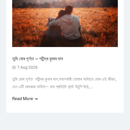
তুমি মোৰ পূৰ্ণতা – শচীন্দ্ৰ কুমাৰ দাস
7 Aug 2026
তুমি মোৰ পূৰ্ণতা শচীন্দ্ৰ কুমাৰ দাস,পলাশবাৰী তোমাৰ অবিহনে মোৰ এই জীৱন,
যেন এটি আধৰুৱা কবিতা— যাৰ প্ৰতিটো শব্দই উচুপি উঠে,...
Read More