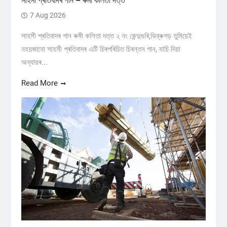
সাহসী প্ৰতিবাদৰ গান – ৰুমী কলিতা দত্ত
7 Aug 2026
সাহসী প্ৰতিবাদৰ গান ৰুমী কলিতা দত্ত ২ নং কেন্দুগুৰি,ডিব্ৰুগড় তুমিয়েই
নহয়জানো সাহসী প্ৰতিবাদৰ এটি চিৰপৰিচিত চিৰন্তন গান, যাচি দিয়া
অন্যায়ৰ...
Read More