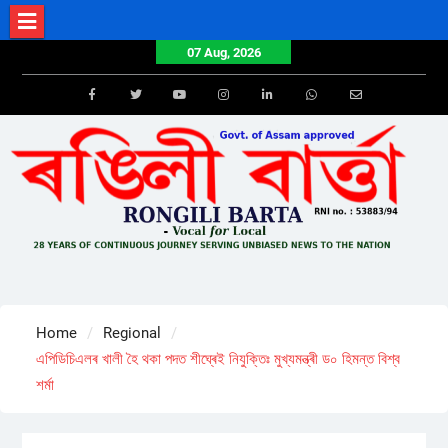
Skip
to
07 Aug, 2026
content
Facebook
Twitter
Youtube
Instagram
LinkedIn
Whatsapp
Email
Home
Regional
এপিডিচিএলৰ খালী হৈ থকা পদত শীঘ্ৰেই নিযুক্তিঃ মুখ্যমন্ত্ৰী ড০ হিমন্ত বিশ্ব
শৰ্মা