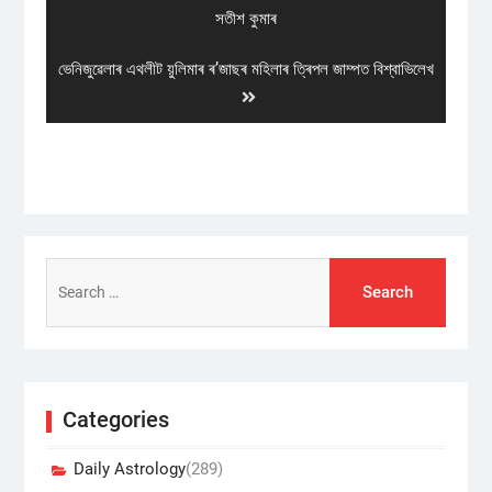
post:
সতীশ কুমাৰ
Next
ভেনিজুৱেলাৰ এথলীট য়ুলিমাৰ ৰʼজাছৰ মহিলাৰ ত্ৰিপল জাম্পত বিশ্বাভিলেখ
post:
Search
for:
Categories
Daily Astrology
(289)