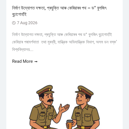
নিৰ্মাণ উদ্যোগত দক্ষতা, প্ৰযুক্তি আৰু কেৰিয়াৰৰ পথ – ড° বুলজিৎ
বুঢ়াগোহাঁই
7 Aug 2026
নিৰ্মাণ উদ্যোগত দক্ষতা, প্ৰযুক্তি আৰু কেৰিয়াৰৰ পথ ড° বুলজিৎ বুঢ়াগোহাঁই
কেৰিয়াৰ পৰামৰ্শদাতা তথা মুৰব্বী, যান্ত্রিক অভিযান্ত্রিক বিভাগ, অসম ডন বস্ক’
বিশ্ববিদ্যালয়...
Read More