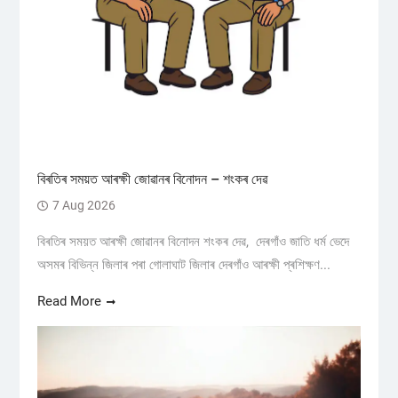
বিৰতিৰ সময়ত আৰক্ষী জোৱানৰ বিনোদন – শংকৰ দেৱ
7 Aug 2026
বিৰতিৰ সময়ত আৰক্ষী জোৱানৰ বিনোদন শংকৰ দেৱ, দেৰগাঁও জাতি ধৰ্ম ভেদে
অসমৰ বিভিন্ন জিলাৰ পৰা গোলাঘাট জিলাৰ দেৰগাঁও আৰক্ষী প্ৰশিক্ষণ...
Read More