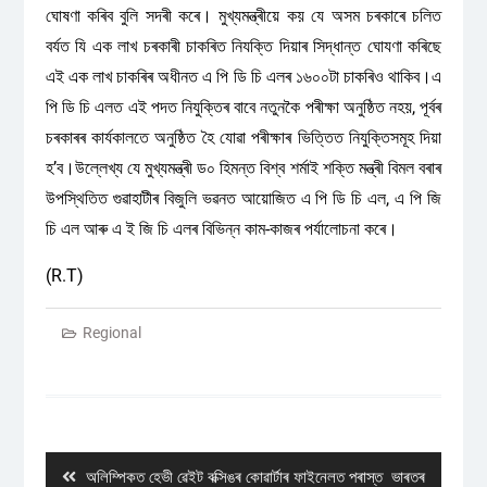
ঘোষণা কৰিব বুলি সদৰী কৰে। মুখ্যমন্ত্ৰীয়ে কয় যে অসম চৰকাৰে চলিত
বৰ্যত যি এক লাখ চৰকাৰী চাকৰিত নিযক্তি দিয়াৰ সিদ্ধান্ত ঘোযণা কৰিছে
এই এক লাখ চাকৰিৰ অধীনত এ পি ডি চি এলৰ ১৬০০টা চাকৰিও থাকিব।এ
পি ডি চি এলত এই পদত নিযুক্তিৰ বাবে নতুনকৈ পৰীক্ষা অনুষ্ঠিত নহয়, পূৰ্বৰ
চৰকাৰৰ কাৰ্যকালতে অনুষ্ঠিত হৈ যোৱা পৰীক্ষাৰ ভিত্তিত নিযুক্তিসমূহ দিয়া
হʼব।উল্লেখ্য যে মুখ্যমন্ত্ৰী ড০ হিমন্ত বিশ্ব শৰ্মাই শক্তি মন্ত্ৰী বিমল বৰাৰ
উপস্থিতিত গুৱাহাটীৰ বিজুলি ভৱনত আয়োজিত এ পি ডি চি এল, এ পি জি
চি এল আৰু এ ই জি চি এলৰ বিভিন্ন কাম-কাজৰ পৰ্যালোচনা কৰে।
(R.T)
Regional
Post
navigation
Previous
অলিম্পিকত হেভী ৱেইট বক্সিঙৰ কোৱাৰ্টাৰ ফাইনেলত পৰাস্ত ভাৰতৰ