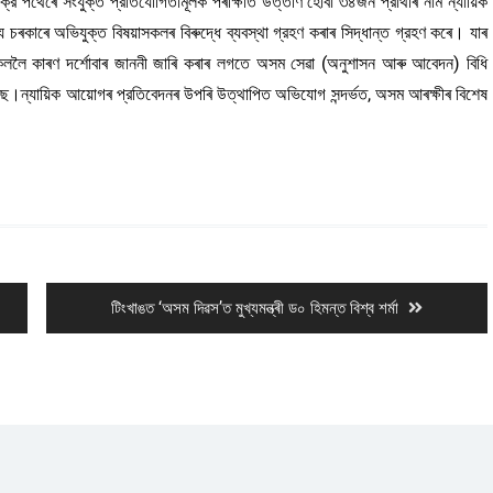
্র পথেৰে সংযুক্ত প্রতিযোগিতামূলক পৰীক্ষাত উত্তীর্ণ হোবা ৩৪জন প্রার্থীৰ নাম ন্যায়িক
কাৰে অভিযুক্ত বিষয়াসকলৰ বিৰুদ্ধে ব্যবস্থা গ্রহণ কৰাৰ সিদ্ধান্ত গ্রহণ কৰে। যাৰ
সকললৈ কাৰণ দর্শোবাৰ জাননী জাৰি কৰাৰ লগতে অসম সেৱা (অনুশাসন আৰু আবেদন) বিধি
ছে।ন্যায়িক আয়োগৰ প্রতিবেদনৰ উপৰি উত্থাপিত অভিযোগ সন্দৰ্ভত, অসম আৰক্ষীৰ বিশেষ
Next
টিংখাঙত ‘অসম দিৱস’ত মুখ্যমন্ত্ৰী ড০ হিমন্ত বিশ্ব শৰ্মা
post: