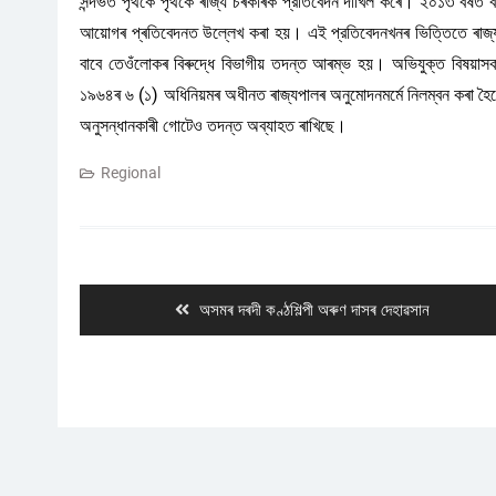
সন্দর্ভত পৃথকে পৃথকে ৰাজ্য চৰকাৰক প্রতিবেদন দাখিল কৰে। ২০১৩ বৰ্ষত বক
আয়োগৰ প্ৰতিবেদনত উল্লেখ কৰা হয়। এই প্রতিবেদনখনৰ ভিত্তিতে ৰাজ্য চৰ
বাবে তেওঁলোকৰ বিৰুদ্ধে বিভাগীয় তদন্ত আৰম্ভ হয়। অভিযুক্ত বিষয়া
১৯৬৪ৰ ৬ (১) অধিনিয়মৰ অধীনত ৰাজ্যপালৰ অনুমোদনমর্মে নিলম্বন কৰা হৈ
অনুসন্ধানকাৰী গোটেও তদন্ত অব্যাহত ৰাখিছে।
Regional
Post
navigation
Previous
অসমৰ দৰদী কণ্ঠশিল্পী অৰুণ দাসৰ দেহাৱসান
post: