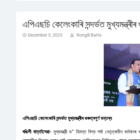
এপিএছচি কেলেংকাৰি সন্দৰ্ভত মুখ্যমন্ত্ৰীৰ গ
December 3, 2023
Rongili Barta
এপিএছচি কেলেংকাৰি সন্দৰ্ভত মুখ্যমন্ত্ৰীৰ গুৰুত্বপূৰ্ণ মন্তব্য
ৰঙিলী বাৰ্ত্তাসেৱা-
মুখ্যমন্ত্রী ড° হিমন্ত বিশ্ব শর্মা নেতৃত্বাধীন বৰ্