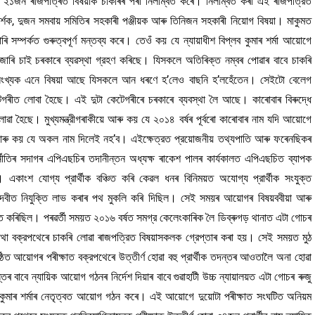
াৰে ২১জন ৰাজপত্ৰিত বিষয়াক চাকৰিৰ পৰা নিলম্বিত কৰে। নিলম্বিত কৰা এই ৰাজপত্রিত
ক, দুজন সমবায় সমিতিৰ সহকাৰী পঞ্জীয়ক আৰু তিনিজন সহকাৰী নিয়োগ বিষয়া। মাকুমত
ৰি সম্পৰ্কত গুৰুত্বপূর্ণ মন্তব্য কৰে। তেওঁ কয় যে ন্যায়াধীশ বিপ্লব কুমাৰ শৰ্মা আয়োগে
জাৰি চাই চৰকাৰে ব্যৱস্থা গ্রহণ কৰিছে। যিসকলে অতিৰিক্ত নম্বৰ পোৱাৰ বাবে চাকৰি
সংখ্যক এনে বিষয়া আছে যিসকলে আন ধৰণে হ’লেও বাছনি হ’লহেঁতেন। সেইটো বেলেগ
গৰীত লোবা হৈছে। এই দুটা কেটেগৰীৰে চৰকাৰে ব্যবস্থা লৈ আছে। কাৰোবাৰ বিৰুদ্ধে
লোৱা হৈছে। মুখ্যমন্ত্রীগৰাকীয়ে আৰু কয় যে ২০১৪ বৰ্ষৰ পূৰ্বৰো কাৰোবাৰ নাম যদি আয়োগে
কীয়ে আৰু কয় যে অকল নাম দিলেই নহ’ব। এইক্ষেত্রত প্রয়োজনীয় তথ্যপাতি আৰু ফৰেনছিকৰ
ুর্নীতিৰ সদাগৰ এপিএছচিৰ তদানীন্তন অধ্যক্ষ ৰাকেশ পালৰ কাৰ্যকালত এপিএছচিত ব্যাপক
একাংশ যোগ্য প্রার্থীক বঞ্চিত কৰি কেৱল ধনৰ বিনিময়ত অযোগ্য প্রার্থীক সংযুক্ত
ূর্ণ পদবীত নিযুক্তি লাভ কৰাৰ পথ মুকলি কৰি দিছিল। সেই সময়ৰ আয়োগৰ বিষয়ববীয়া আৰু
ত কৰিছিল। পৰৱৰ্তী সময়ত ২০১৬ বৰ্ষত সমগ্র কেলেংকাৰিক লৈ ডিব্ৰুগড় থানাত এটা গোচৰ
থা বক্রপথেৰে চাকৰি লোৱা ৰাজপত্রিত বিষয়াসকলক গ্রেপ্তাৰ কৰা হয়। সেই সময়ত মুঠ
ত আয়োগৰ পৰীক্ষাত বক্রপথেৰে উত্তীৰ্ণ হোৱা বহু প্রার্থীক তদন্তৰ আওতালৈ অনা হোৱা
ৰ বাবে ন্যায়িক আয়োগ গঠনৰ নির্দেশ দিয়াৰ বাবে গুৱাহাটী উচ্চ ন্যায়ালয়ত এটা গোচৰ ৰুজু
ব কুমাৰ শৰ্মাৰ নেতৃত্বত আয়োগ গঠন কৰে। এই আয়োগে দুয়োটা পৰীক্ষাত সংঘটিত অনিয়ম