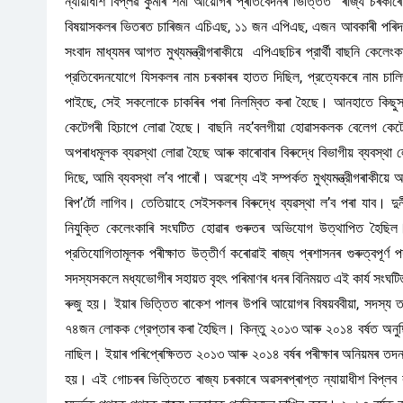
ন্যায়াধীশ বিপ্লৱ কুমাৰ শৰ্মা আয়োগৰ প্ৰতিবেদনৰ ভিত্তিত ৰাজ্য চৰক
বিষয়াসকলৰ ভিতৰত চাৰিজন এচিএছ, ১১ জন এপিএছ, এজন আবকাৰী পৰিদর্শ
সংবাদ মাধ্যমৰ আগত মুখ্যমন্ত্রীগৰাকীয়ে এপিএছচিৰ প্রার্থী বাছনি কেলেংকা
প্রতিবেদনযোগে যিসকলৰ নাম চৰকাৰৰ হাতত দিছিল, প্রত্যেকৰে নাম চালি
পাইছে, সেই সকলোকে চাকৰিৰ পৰা নিলম্বিত কৰা হৈছে। আনহাতে কিছু
কেটেগৰী হিচাপে লোৱা হৈছে। বাছনি নহ’বলগীয়া হোৱাসকলক বেলেগ কেটে
অপৰাধমূলক ব্যৱস্থা লোৱা হৈছে আৰু কাৰোবাৰ বিৰুদ্ধে বিভাগীয় ব্যবস্থা 
দিছে, আমি ব্যবস্থা ল’ব পাৰোঁ। অৱশ্যে এই সম্পর্কত মুখ্যমন্ত্রীগৰা
ৰিপ’র্টো লাগিব। তেতিয়াহে সেইসকলৰ বিৰুদ্ধে ব্যৱস্থা ল’ব পৰা যাব। দ
নিযুক্তি কেলেংকাৰি সংঘটিত হোৱাৰ গুৰুতৰ অভিযোগ উত্থাপিত হৈছিল। 
প্রতিযোগিতামূলক পৰীক্ষাত উত্তীর্ণ কৰোৱাই ৰাজ্য প্ৰশাসনৰ গুৰুত্বপ
সদস্যসকলে মধ্যভোগীৰ সহায়ত বৃহৎ পৰিমাণৰ ধনৰ বিনিময়ত এই কার্য সংঘটি
ৰুজু হয়। ইয়াৰ ভিত্তিত ৰাকেশ পালৰ উপৰি আয়োগৰ বিষয়ববীয়া, সদস্য ত
৭৪জন লোকক গ্রেপ্তাৰ কৰা হৈছিল। কিন্তু ২০১৩ আৰু ২০১৪ বর্ষত অনুষ্ঠি
নাছিল। ইয়াৰ পৰিপ্ৰেক্ষিতত ২০১৩ আৰু ২০১৪ বৰ্ষৰ পৰীক্ষাৰ অনিয়মৰ তদন্ত
হয়। এই গোচৰৰ ভিত্তিতে ৰাজ্য চৰকাৰে অৱসৰপ্ৰাপ্ত ন্যায়াধীশ বিপ্ল