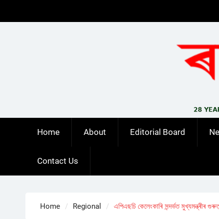
Skip
to
content
Home
About
Editorial Board
N
Contact Us
Home
Regional
এপিএছচি কেলেংকাৰি সন্দৰ্ভত মুখ্যমন্ত্ৰীৰ গুৰুত্