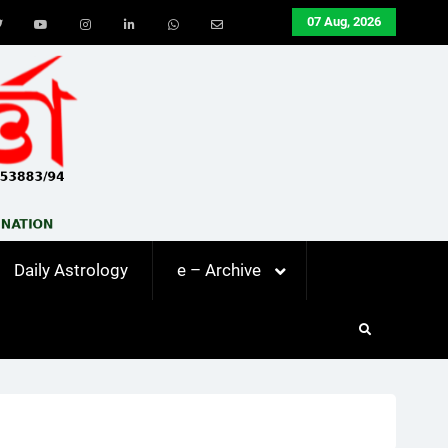
07 Aug, 2026
ook
Twitter
Youtube
Instagram
LinkedIn
Whatsapp
Email
Daily Astrology
e – Archive