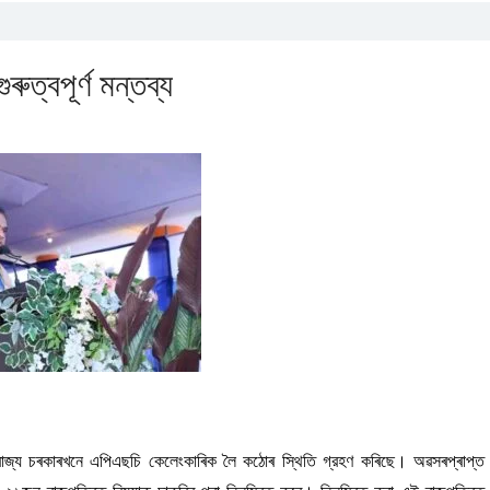
ুৰুত্বপূৰ্ণ মন্তব্য
তমানৰ ৰাজ্য চৰকাৰখনে এপিএছচি কেলেংকাৰিক লৈ কঠোৰ স্থিতি গ্রহণ কৰিছে। অৱসৰপ্ৰাপ্ত