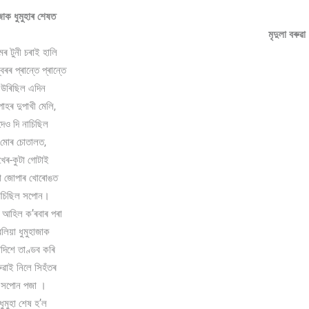
াক ধুমুহাৰ শেষত
মৃদুলা বৰুৱা
ৰ টুনী চৰাই হালি
বৰৰ প্ৰান্তে প্ৰান্তে
উৰিছিল এদিন
ঁপাহৰ দুপাখী মেলি,
দেও দি নাচিছিল
মোৰ চোতালত,
খেৰ-কুটা গোটাই
া জোপাৰ খোৰোঙত
ৰচিছিল সপোন।
 আহিল কʼৰবাৰ পৰা
বলিয়া ধুমুহাজাক
দিশে তাণ্ডব কৰি
ুৱাই নিলে সিহঁতৰ
সপোন পজা ।
ধুমুহা শেষ হ’ল