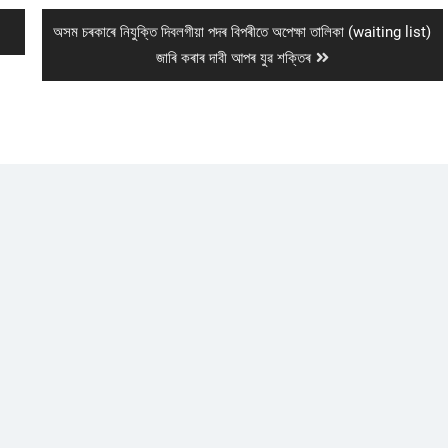
Next
অসম চৰকাৰে নিযুক্তি দিবলগীয়া পদৰ বিপৰীতে অপেক্ষা তালিকা (waiting list)
post:
জাৰি কৰাৰ দাবী আপৰ যুৱ শক্তিৰ