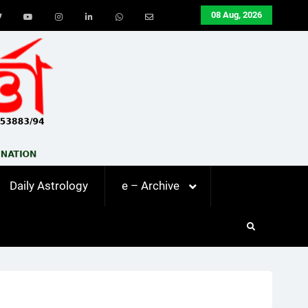
08 Aug, 2026
ook
Twitter
Youtube
Instagram
LinkedIn
Whatsapp
Email
Daily Astrology
e – Archive