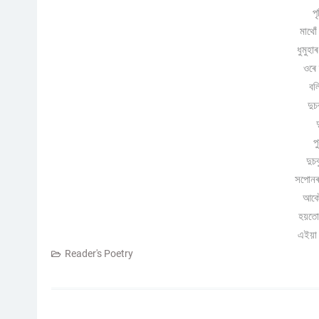
প
মাথোঁ
ধুমুহ
ওৰে 
বলি
দু
প
দুচ
সপোনৰ 
আকৌ 
হয়তো
এইয়া
Reader's Poetry
Post