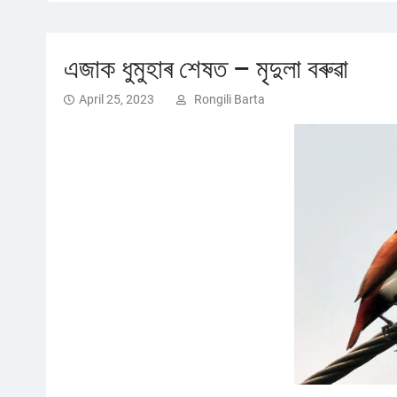
এজাক ধুমুহাৰ শেষত – মৃদুলা বৰুৱা
April 25, 2023
Rongili Barta