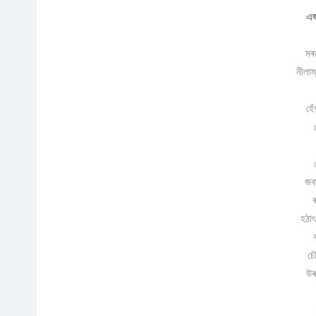
এজ
মৰম
নীলাম্
হে
জব
হঠাৎ
চৌ
উৰ