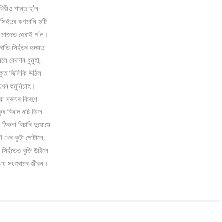
ৃথিৱীও শান্ত হ’ল
 সিহঁতৰ কণমানি দুটি
াৰ মাজতে হেৰাই গ’ল।
ৰাতি সিহঁতৰ হৃদয়ত
লে বেদনাৰ ধুমুহা,
চকুত জিলিকি উঠিল
দুখৰ হুমুনিয়াহ।
ুৱা সূৰুযৰ কিৰণে
কুৰ বিষাদ মচি দিলে
ঠিকনা বিচাৰি দুয়োয়ে
খেৰ-কুটা গোটালে,
 সিহঁতেও বুজি উঠিলে
 যে সংগ্ৰামৰ জীৱন।