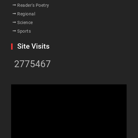
Reader's Poetry
Regional
Science
Sports
Site Visits
2775467