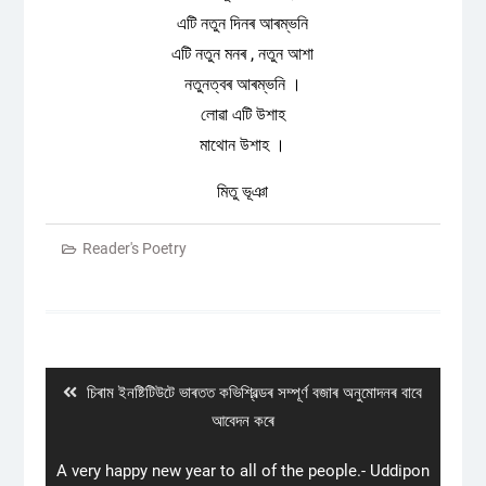
এটি নতুন দিনৰ আৰম্ভনি
এটি নতুন মনৰ , নতুন আশা
নতুনত্বৰ আৰম্ভনি ।
লোৱা এটি উশাহ
মাথোন উশাহ ।
মিতু ভূঞা
Reader's Poetry
Post
navigation
Previous
চিৰাম ইনষ্টিটিউটে ভাৰতত কভিশ্বিল্ডৰ সম্পূৰ্ণ বজাৰ অনুমোদনৰ বাবে
post:
আবেদন কৰে
Next
A very happy new year to all of the people.- Uddipon