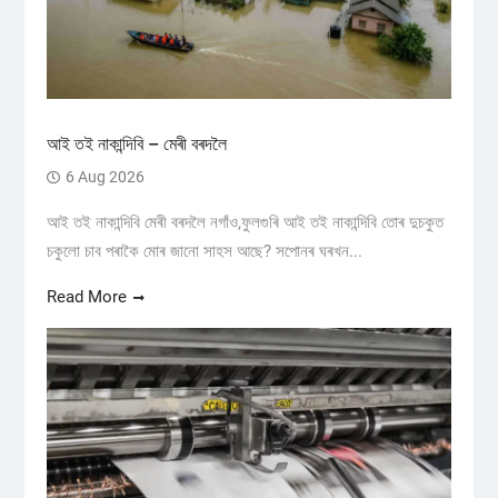
আই তই নাকান্দিবি – মেৰী বৰদলৈ
6 Aug 2026
আই তই নাকান্দিবি মেৰী বৰদলৈ নগাঁও,ফুলগুৰি আই তই নাকান্দিবি তোৰ দুচকুত
চকুলো চাব পৰাকৈ মোৰ জানো সাহস আছে? সপোনৰ ঘৰখন...
Read More