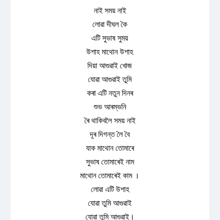
নাই সময় নাই
লোৱা দীঘল কৈ
এটি সুভাষ সুময়
উশাহ মাথোন উশাহ
দিয়া আগুৱাই খোজ
যোৱা আগুৱাই তুমি
কৰা এটি নতুন দিনৰ
শুভ আৰম্ভনি
ৰৈ থাকিবলৈ সময় নাই
দূৰ দিগন্ত লৈ বৈ
যাক মাথোন তোমাৰে
সুভাষ তোমাৰেই নাম
‌‌মাথোন তোমাৰেই কাম ।
লোৱা এটি উশাহ
যোৱা তুমি আগুৱাই
যোৱা তুমি আগুৱাই।