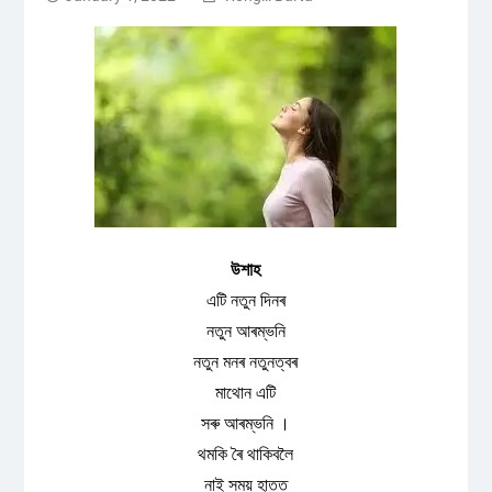
উশাহ
এটি‌ নতুন দিনৰ
নতুন আৰম্ভনি
‌‌নতুন মনৰ নতুনত্বৰ
মাথোন এটি
সৰু আৰম্ভনি ।
থমকি ৰৈ থাকিবলৈ
নাই সময় হাতত