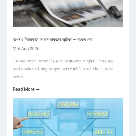
অপৰাধ নিয়ন্ত্ৰণত সংবাদ মাধ্যমৰ ভূমিকা – শংকৰ দেৱ
6 Aug 2026
এক আলোকপাত অপৰাধ নিয়ন্ত্ৰণত সংবাদ মাধ্যমৰ ভূমিকা শংকৰ দেৱ,
দেৰগাঁও আজিৰ এই আধুনিক যুগত দেশৰ প্ৰতিটো অঞ্চল বিভিন্ন ধৰণৰ
অপৰাধ,...
Read More