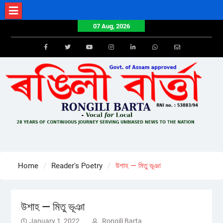
Skip
to
07 Aug, 2026
content
Facebook
Twitter
Youtube
Instagram
LinkedIn
Whatsapp
Email
Home
Reader's Poetry
উশাহ — মিতু ভূঞা
উশাহ — মিতু ভূঞা
January 1, 2022
Rongili Barta