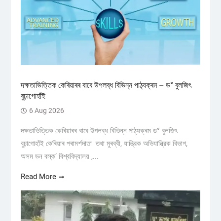
দক্ষতাভিত্তিক কেৰিয়াৰৰ বাবে উপলব্ধ বিভিন্ন পাঠ্যক্ৰম – ড° বুলজিৎ
বুঢ়াগোহাঁই
6 Aug 2026
দক্ষতাভিত্তিক কেৰিয়াৰৰ বাবে উপলব্ধ বিভিন্ন পাঠ্যক্ৰম ড° বুলজিৎ
বুঢ়াগোহাঁই কেৰিয়াৰ পৰামৰ্শদাতা তথা মুৰব্বী, যান্ত্রিক অভিযান্ত্রিক বিভাগ,
অসম ডন বস্ক’ বিশ্ববিদ্যালয় ,...
Read More