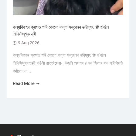
বাল্যবিবাহৰ গ্ৰাসত পৰি কোনো কন্যা সন্তানৰ ভৱিষ্যৎ নষ্ট হ’বলৈ
নিদিওঁঃমুখ্যমন্ত্রী
9 Aug 2026
বাল্যবিবাহৰ গ্ৰাসত পৰি কোনো কন্যা সন্তানৰ ভৱিষ্যৎ নষ্ট হ'বলৈ
নিদিওঁঃমুখ্যমন্ত্রী ৰঙিলী বাৰ্ত্তাসেৱা- উজনি অসমৰ ৪ খন জিলাৰ বান পৰিস্থিতি
পৰ্যালোচনা...
Read More