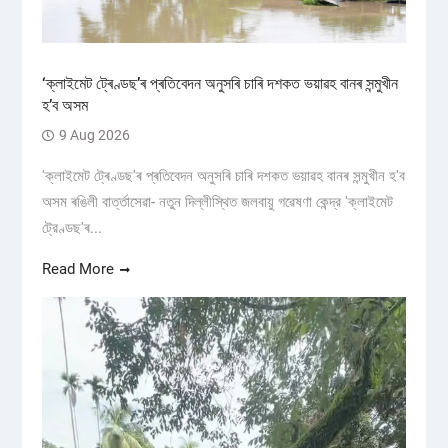
‘ক্লাইমেট ট্ৰেণ্ডছ’ৰ প্ৰতিবেদন অনুসৰি চাৰি দশকত ভয়াৱহ বানৰ সন্মুখীন
হ’ব অসম
9 Aug 2026
'ক্লাইমেট ট্ৰেণ্ডছ'ৰ প্ৰতিবেদন অনুসৰি চাৰি দশকত ভয়াৱহ বানৰ সন্মুখীন হ'ব
অসম ৰঙিলী বাৰ্ত্তাসেৱা- নতুন দিল্লীস্থিত জলবায়ু গৱেষণা কেন্দ্র 'ক্লাইমেট
ট্রেণ্ডছ'ৰ...
Read More