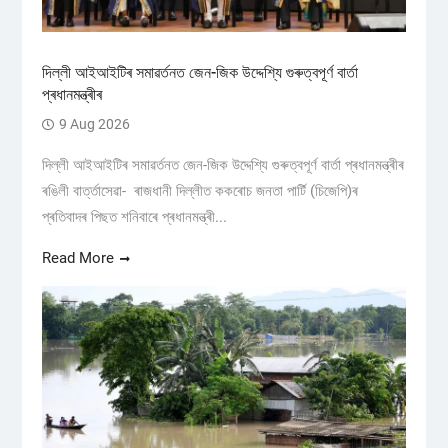
দিল্লী আইআইটিৰ সমাৱৰ্তনত জেন-জিক উদ্দেশ্যি গুৰুত্বপূৰ্ণ বাৰ্তা
প্ৰধানমন্ত্ৰীৰ
9 Aug 2026
দিল্লী আইআইটিৰ সমাৱৰ্তনত জেন-জিক উদ্দেশ্যি গুৰুত্বপূৰ্ণ বাৰ্তা প্ৰধানমন্ত্ৰীৰ
ৰঙিলী বাৰ্ত্তাসেৱা- ৰাজধানী দিল্লীত ককৰোচ জনতা পাৰ্টি (চিজেপি)ৰ
প্ৰতিবাদৰ পিছত শনিবাৰে প্ৰধানমন্ত্ৰী...
Read More