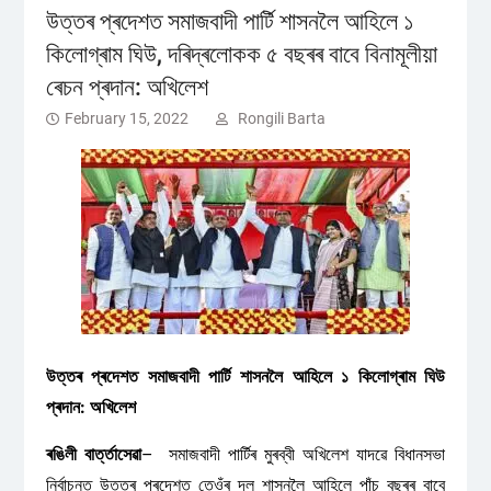
উত্তৰ প্ৰদেশত সমাজবাদী পাৰ্টি শাসনলৈ আহিলে ১
কিলোগ্ৰাম ঘিউ, দৰিদ্ৰলোকক ৫ বছৰৰ বাবে বিনামূলীয়া
ৰেচন প্ৰদান: অখিলেশ
February 15, 2022
Rongili Barta
উত্তৰ প্ৰদেশত সমাজবাদী পাৰ্টি শাসনলৈ আহিলে ১ কিলোগ্ৰাম ঘিউ
প্ৰদান: অখিলেশ
ৰঙিলী বাৰ্ত্তাসেৱা
– সমাজবাদী পাৰ্টিৰ মুৰব্বী অখিলেশ যাদৱে বিধানসভা
নিৰ্বাচনত উত্তৰ প্ৰদেশত তেওঁৰ দল শাসনলৈ আহিলে পাঁচ বছৰৰ বাবে