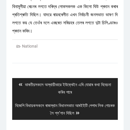
বিনামূলীয়া ৰেচনৰ লগতে দৰিদ্ৰ লোকসকলক এক কিলো ঘিউ প্ৰদান কৰাৰ
প্ৰতিশ্ৰুতি দিছিল। যাদৱে ৰায়বৰেলীত এখন নিৰ্বাচনী জনসভাত ভাষণ দি
লগতে কয় যে তেওঁৰ দলে এবছৰত সৰিয়হৰ তেলৰ লগতে দুটা চিলিণ্ডাৰও
প্ৰদান কৰিব।
National
Post
navigation
Previous
ভাৰতীয়সকলে অস্থায়ীভাৱে ইউক্ৰেইন এৰি যোৱাৰ কথা বিবেচনা
post:
কৰিব পাৰে
Next
বিজেপি বিধায়কসকলে ৰাজস্থান বিধানসভাত আৰইইটি পেপাৰ লিক গোচৰক
post:
লৈ শ্ল’গান দিছিল