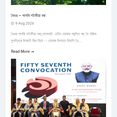
বৈভৱ – পাপৰি শইকীয়া বৰা
9 Aug 2026
বৈভৱ পাপৰি শইকীয়া বৰা,গোলাঘাট এদিন তোমাৰ পদূলিত গছ হৈ গজিম
সুগন্ধিৰে উপচাই দিম হিয়া - - তোমাৰ উশাহত মিহলি হৈ...
Read More