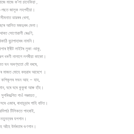
াজে মাজে ক’লা চানেকিয়া ,
া -গছত জালুক লহপহীয়া।
 সীমনাত ডাৱৰৰ খেলা,
গিছাৰ আলিত মজদুৰৰ মেলা।
পথাৰত সোণোৱালী ৰেঙণি,
কাঠি বুঢ়াপাহাৰৰ নামনি।
াৰ ষ্ট্ৰীট লাইটৰ লুকা -ভাকু,
ৰূপ ধৰণী নালাগে লগৰীয়া কাকো।
লিত ঘন অৰণ্যতো মৌ বৰষে,
িৰ মাজত মোহে কহুৱাৰ আবেশে ।
ত কপিকূলৰ সঘন আহ – যাহ,
াগান, ঘৰে ঘৰে কুকুৰা আৰু হাঁহ।
, সুপৰিকল্পিত গাওঁ পঞ্চায়ত ,
ি সৰে এজাৰ, ৰাধাচূড়াৰ পাহি বাটত।
দিপাঠ টিলিকতে পাহৰাই,
 নতুনত্বৰ যশগান।
ে আঁহে উৰ্বৰতাৰ গুণগান।