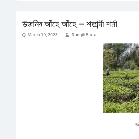
উজনিৰ আঁহে আঁহে – শতাব্দী শৰ্মা
March 19, 2023
Rongili Barta
উ