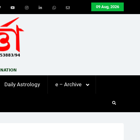
09 Aug, 2026
ook
Twitter
Youtube
Instagram
LinkedIn
Whatsapp
Email
Daily Astrology
e – Archive