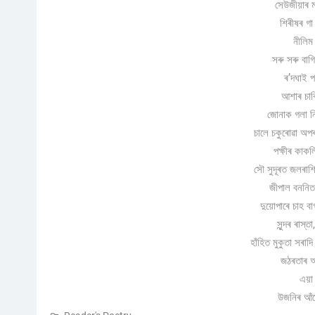
সেউজীয়াৰ ম
শিৰীষৰ গ
নীলিম
সৰু সৰু বা
ৰ’দঘাই 
আশাৰ চাবি
জোনাক গলা নিশ
চালে চকুৰোৱা অপ
পক্ষীৰ কাক
সৌ সুদূৰত জলৰাশ
জীপাল বননি
দুয়োপাৰে চাহ ব
সুন্দৰ ৰাস্তা
হাঁহিত মুকুতা সৰাদ
জঠৰতাৰ আ
এয়া
উজনিৰ আঁহ