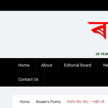
Skip
to
content
Home
About
Editorial Board
N
Contact Us
Home
Reader's Poetry
উজনিৰ আঁহে আঁহে – শতাব্দী শৰ্মা