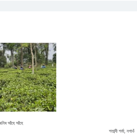
জনিৰ আঁহে আঁহে
শতাব্দী শৰ্মা,
নগাওঁ