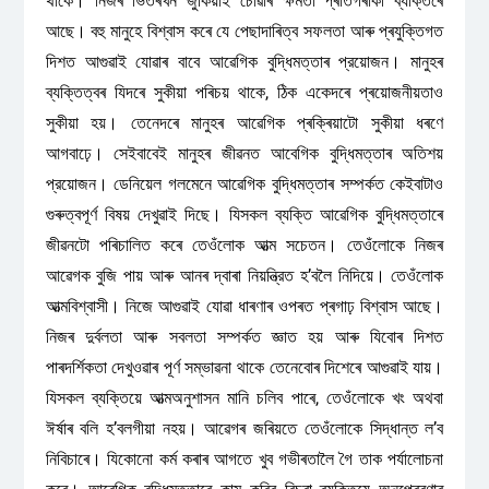
থাকে। নিজৰ ভিতৰখন জুকিয়াই চোৱাৰ ক্ষমতা প্ৰতিগৰাকী ব্যক্তিৰে
আছে। বহু মানুহে বিশ্বাস কৰে যে পেছাদাৰিত্ব সফলতা আৰু প্ৰযুক্তিগত
দিশত আগুৱাই যোৱাৰ বাবে আৱেগিক বুদ্ধিমত্তাৰ প্রয়োজন। মানুহৰ
ব্যক্তিত্বৰ যিদৰে সুকীয়া পৰিচয় থাকে, ঠিক একেদৰে প্ৰয়োজনীয়তাও
সুকীয়া হয়। তেনেদৰে মানুহৰ আৱেগিক প্ৰক্ৰিয়াটো সুকীয়া ধৰণে
আগবাঢ়ে। সেইবাবেই মানুহৰ জীৱনত আবেগিক বুদ্ধিমত্তাৰ অতিশয়
প্রয়োজন। ডেনিয়েল গলমেনে আৱেগিক বুদ্ধিমত্তাৰ সম্পৰ্কত কেইবাটাও
গুৰুত্বপূৰ্ণ বিষয় দেখুৱাই দিছে। যিসকল ব্যক্তি আৱেগিক বুদ্ধিমত্তাৰে
জীৱনটো পৰিচালিত কৰে তেওঁলোক আত্ম সচেতন। তেওঁলোকে নিজৰ
আৱেগক বুজি পায় আৰু আনৰ দ্বাৰা নিয়ন্ত্রিত হ’বলৈ নিদিয়ে। তেওঁলোক
আত্মবিশ্বাসী। নিজে আগুৱাই যোৱা ধাৰণাৰ ওপৰত প্ৰগাঢ় বিশ্বাস আছে।
নিজৰ দুর্বলতা আৰু সবলতা সম্পৰ্কত জ্ঞাত হয় আৰু যিবোৰ দিশত
পাৰদৰ্শিকতা দেখুওৱাৰ পূৰ্ণ সম্ভাৱনা থাকে তেনেবোৰ দিশেৰে আগুৱাই যায়।
যিসকল ব্যক্তিয়ে আত্মঅনুশাসন মানি চলিব পাৰে, তেওঁলোকে খং অথবা
ঈৰ্ষাৰ বলি হ’বলগীয়া নহয়। আৱেগৰ জৰিয়তে তেওঁলোকে সিদ্ধান্ত ল’ব
নিবিচাৰে। যিকোনো কর্ম কৰাৰ আগতে খুব গভীৰতালৈ গৈ তাক পর্যালোচনা