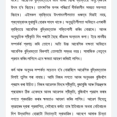
কৰে। আৱেগিক বুদ্ধিমত্তাৰে কাম কৰিব বিচৰা ব্যক্তিয়ে অনুপ্ৰেৰণাৰ
উৎস হ’ব বিচাৰে। তাৎক্ষণিক ফলৰ পৰিৱর্তে দীর্ঘকালীন সময়ত সফলতা
বিচাৰে। এইসকল ব্যক্তিয়ে উৎপাদনশীলতাত গুৰুত্ব দিয়াই নহয়,
প্ৰত্যাহ্বানৰ মুখামুখি হোৱাৰ সাহস থাকে। অনুভূতিশীলতা অবিহনে এগৰাকী
ব্যক্তিয়ে আবেগিক বুদ্ধিমত্তাক শক্তিশালী কৰিব নোৱাৰে। আনৰ
অনুভূতিক স্বীকৃতি দিব পৰাটো হৈছে জীৱনৰ অন্যতম কলা। ইয়ে মানবীয়
সম্পর্কৰ্ক প্ৰগাঢ় কৰি তোলে। অতি উচ্চ আবেগিক দক্ষতা অবিহনে
আবেগিক বুদ্ধিমত্তা বিকশাই তোলাটো সম্ভৱ নহয়। সামাজিক নেতৃত্ব
প্রদান কৰিব লাগিলে এনে ক্ষমতা আহৰণ কৰিবই লাগিব।
কৰ্ম আৰু অনুভৱ সম্পৰ্কত সচেতন হ’ব নোৱাৰিলে আৱেগিক বুদ্ধিমত্তাক
বিশাই তুলিব পৰা নাযায়। আমি নিজৰ লগতে আনৰ অনুভৱক বুজিবলৈ
প্ৰয়াস কৰা উচিত। নিজৰ আৱেগক যিদৰে স্বীকৃতি, বুজাবুজি আৰু নিয়ন্ত্ৰণৰ
প্ৰয়োজন ঠিক একেদৰে আনৰ আৱেগক স্বীকৃতি, বুজিবলৈ প্রয়াস কৰাৰ
লগতে প্ৰভাৱিত কৰাৰ ক্ষমতাও আহৰণ কৰিব লাগিব। আৱেগ যিহেতু
ব্যৱহাৰৰ দ্বাৰা প্রকাশিত, সেইবাবে কৰ্মত তাৰ ইতিবাচক অথবা নেতিবাচক
দিশ উদ্ভাসিত হোৱাটো নিতান্তই স্বাভাৱিক। আবেগে আমাক চিন্তা