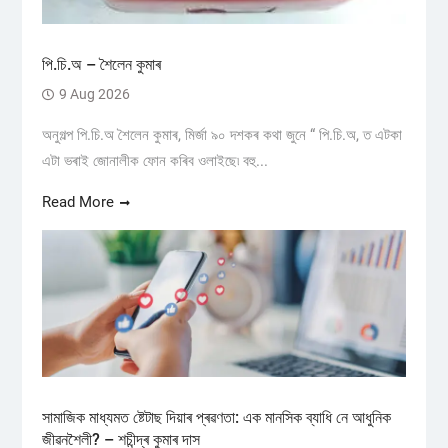
পি.চি.অ – শৈলেন কুমাৰ
9 Aug 2026
অনুগল্প পি.চি.অ শৈলেন কুমাৰ, মিৰ্জা ৯০ দশকৰ কথা জুনে “ পি.চি.অ, ত এটকা
এটা ভৰাই জোনালীক ফোন কৰিব ওলাইছে৷ বহু...
Read More
সামাজিক মাধ্যমত ষ্টেটাছ দিয়াৰ প্ৰৱণতা: এক মানসিক ব্যাধি নে আধুনিক
জীৱনশৈলী? – শচীন্দ্ৰ কুমাৰ দাস