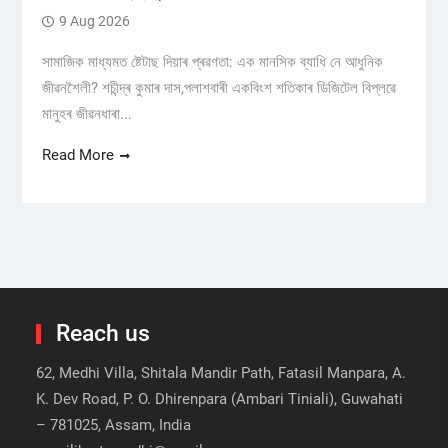
9 Aug 2026
সামাজিক মাধ্যমত ষ্টেটাছ দিয়াৰ প্ৰৱণতা: এক মানসিক ব্যাধি নে আধুনিক
জীৱনশৈলী? শচীন্দ্ৰ কুমাৰ দাস,পলাশবাৰী একবিংশ শতিকাৰ ডিজিটেল বিপ্লৱে
মানুহৰ জীৱনধাৰা...
Read More
Reach us
62, Medhi Villa, Shitala Mandir Path, Fatasil Manpara, A.
K. Dev Road, P. O. Dhirenpara (Ambari Tiniali), Guwahati
– 781025, Assam, India