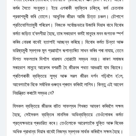
কৰ্মৰ সৈতে সংযুক্ত। ইয়ে এগৰাকী ব্যক্তিৰ চৰিত্ৰ, কর্ম চেতনাক
প্রকাশমুখী কৰি তোলে। আধুনিক জীৱন আজি চিত্ত চঞ্চল। চৌপাশে
প্রতিযোগিতামুখী পৰিৱেশ। নিজকে সর্বোচ্চভাৱে উজাৰি দিয়াৰ বাবে যিবোৰ
কৰ্মত জড়িত হ’বলগীয়া হৈছে, তাৰ সৰহভাগ কর্মই মানুহৰ মনন জগতক স্পৰ্শ
কৰিব নোৱৰা বাবেই হতাশাই আচ্ছন্ন কৰিছে। যিবোৰ কৰ্মত চিন্তা আৰু
ভৱিষ্যমুখী স্বপ্নক মূল প্রৱাহলৈ ৰূপান্তৰিত সাধন কৰিব পৰা নাযায়, তেনে
দিশত সফলতাৰ দিশলৈ ধাৱমান হোৱাটো সম্ভব নহয়। কাৰণ সমাজৰ
সৰহভাগ মানুহে আৱেগৰ বশৱৰ্তী হৈ জীৱনৰ পথত আগুৱাই যাব বিচাৰে।
প্ৰতিগৰাকী ব্যক্তিয়ে সুস্থ আৰু সৱল জীৱন দৰ্শন গঢ়িবলৈ হ’লে,
আবেগতকৈ বিকে সর্বাধিক গুৰুত্ব প্ৰদান কৰিবই লাগিব। কিন্তু এই আবেগ
নিয়ন্ত্রিত কৰাটো সম্ভৱ নে?
যিসকল ব্যক্তিয়ে জীৱনৰ বাটত সাফল্যৰ শিখৰত আহৰণ কৰিবলৈ সক্ষম
হৈছে, সেইসকল ব্যক্তিৰ মানসিক অভিব্যক্তিয়ে তেওঁলোকৰ কৰ্মত
প্রত্যক্ষভাৱে প্ৰভাৱিত কৰে। তেওঁলোকে আৱেগতকৈ যুক্তি আৰু বিবেক
অধিক প্রাধান্য দিয়াৰ বাবেই নিজস্ব স্বপ্নক সাৰ্থক কৰিবলৈ সক্ষম হৈছে।