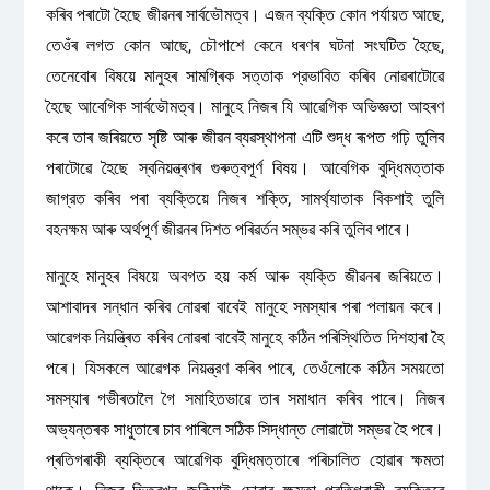
কৰিব পৰাটো হৈছে জীৱনৰ সাৰ্বভৌমত্ব। এজন ব্যক্তি কোন পর্যায়ত আছে,
তেওঁৰ লগত কোন আছে, চৌপাশে কেনে ধৰণৰ ঘটনা সংঘটিত হৈছে,
তেনেবোৰ বিষয়ে মানুহৰ সামগ্ৰিক সত্তাক প্রভাবিত কৰিব নোৱৰাটোৱে
হৈছে আবেগিক সার্বভৌমত্ব। মানুহে নিজৰ যি আৱেগিক অভিজ্ঞতা আহৰণ
কৰে তাৰ জৰিয়তে সৃষ্টি আৰু জীৱন ব্যৱস্থাপনা এটি শুদ্ধ ৰূপত গঢ়ি তুলিব
পৰাটোৱে হৈছে স্বনিয়ন্ত্ৰণৰ গুৰুত্বপূৰ্ণ বিষয়। আবেগিক বুদ্ধিমত্তাক
জাগ্রত কৰিব পৰা ব্যক্তিয়ে নিজৰ শক্তি, সামর্থ্যাতাক বিকশাই তুলি
বহনক্ষম আৰু অৰ্থপূৰ্ণ জীৱনৰ দিশত পৰিৱৰ্তন সম্ভৱ কৰি তুলিব পাৰে।
মানুহে মানুহৰ বিষয়ে অবগত হয় কৰ্ম আৰু ব্যক্তি জীৱনৰ জৰিয়তে।
আশাবাদৰ সন্ধান কৰিব নোৱৰা বাবেই মানুহে সমস্যাৰ পৰা পলায়ন কৰে।
আৱেগক নিয়ন্ত্ৰিত কৰিব নোৱৰা বাবেই মানুহে কঠিন পৰিস্থিতিত দিশহাৰা হৈ
পৰে। যিসকলে আৱেগক নিয়ন্ত্রণ কৰিব পাৰে, তেওঁলোকে কঠিন সময়তো
সমস্যাৰ গভীৰতালৈ গৈ সমাহিতভাৱে তাৰ সমাধান কৰিব পাৰে। নিজৰ
অভ্যন্তৰক সাধুতাৰে চাব পাৰিলে সঠিক সিদ্ধান্ত লোৱাটো সম্ভৱ হৈ পৰে।
প্ৰতিগৰাকী ব্যক্তিৰে আৱেগিক বুদ্ধিমত্তাৰে পৰিচালিত হোৱাৰ ক্ষমতা