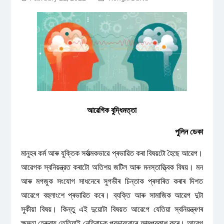
আৱেগিক বুদ্ধিমত্তা
পুলিন ডেকা
মানুহৰ কৰ্ম আৰু যুক্তিক সর্বাত্মকভাৱে প্ৰভাৱিত কৰা বিষয়টো হৈছে আৱেগ।
আৱেগক স্বনিয়ন্ত্রত কৰাটো অতিশয় জটিল আৰু মনস্তাত্ত্বিক বিষয়। মন
আৰু মগজুক সংযোগ সাধনেৰে সুগভীৰ চিন্তাক প্ৰসাৰিত কৰাৰ দিশত
আৱেগে বহুলাংশে প্ৰভাৱিত কৰে। ব্যক্তি আৰু সামাজিক আৱেগ দুটা
সুকীয়া বিষয়। কিন্তু এই দুয়োটা বিষয়ত আৱেগে যেতিয়া স্বনিয়ন্ত্ৰণৰ
ক্ষমতা হেৰুৱায় তেতিয়াই নেতিবাচক প্রভাৱবোৰে আত্মপ্রকাশ কৰে। আৱেগ