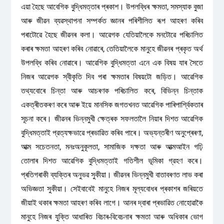
এয়া হৈছে আবেগিক বুদ্ধিমত্তাৰ প্ৰকাশ। উপলব্ধিৰ ক্ষমতা, সমস্যাক বুজা
আৰু জীৱন ব্যৱস্থাপনা সম্পর্কত জ্ঞানৰ পৰিশীলিত ৰূপ আহৰণ কৰিব
পৰাটোৱে হৈছে জীৱনৰ কলা। আৱেগক যেতিয়ালৈকে মনটোৱে পৰিচালিত
কৰাৰ ক্ষমতা আহৰণ কৰিব নোৱাৰে, তেতিয়ালৈকে মানুহে জীৱনৰ প্ৰকৃত অর্থ
উপলব্ধি কৰিব নোৱাৰে। আৱেগিক বুদ্ধিমত্তা এনে এক বিষয় যাৰ সৈতে
নিজৰ আৱেগক স্বীকৃতি দিব পৰা ক্ষমতাৰ বিষয়টো জড়িত। আৱেগিক
তথ্যবোৰে চিন্তা আৰু আচৰণক পৰিচালিত কৰে, বিভিন্ন চিন্তাক
একত্ৰীতকৰণ কৰে আৰু ইয়ে মানসিক জগতখনত আৱেগিক পাৰিপাৰ্শ্বিকতাৰ
সূচনা কৰে। জীৱনৰ ভিন্নমুখী ক্ষেত্ৰক সফলতালৈ নিয়াৰ দিশত আৱেগিক
বুদ্ধিমত্তাই প্রত্যক্ষভাৱে প্ৰভাৱিত কৰিব পাৰে। অভ্যন্তৰীণ অনুপ্ৰেৰণা,
আত্ম সচেতনতা, মনঃঅনুকূলতা, সামাজিক দক্ষতা আৰু আত্মআইন গঢ়ি
তোলাৰ দিশত আৱেগিক বুদ্ধিমত্তাই গতিশীল ভূমিকা গ্রহণ কৰে।
প্ৰতিগৰাকী ব্যক্তিৰ অনুভৱ সুকীয়া। জীৱনৰ ভিন্নমুখী বাতাবৰণত লাভ কৰা
অভিজ্ঞতা সুকীয়া। সেইবাবেই মানুহে নিজৰ মূল্যবোধৰ প্ৰকাশৰ জৰিয়তে
জীয়াই থকাৰ ক্ষমতা আহৰণ কৰিব লাগে। আনৰ দ্বাৰা প্ৰভাৱিত নোহোৱাকৈ
মানুহে নিজৰ যুক্তি আধাৰিত বিচাৰ-বিবেচনাৰ ক্ষমতা আৰু অধিকাৰ ভোগ