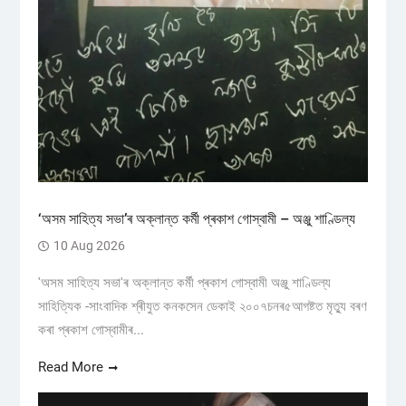
‘অসম সাহিত্য সভা’ৰ অক্লান্ত কৰ্মী প্ৰকাশ গোস্বামী – অঞ্জু শাণ্ডিল্য
10 Aug 2026
'অসম সাহিত্য সভা'ৰ অক্লান্ত কৰ্মী প্ৰকাশ গোস্বামী অঞ্জু শাণ্ডিল্য
সাহিত্যিক -সাংবাদিক শ্ৰীযুত কনকসেন ডেকাই ২০০৭চনৰ৫আগষ্টত মৃত্যু বৰণ
কৰা প্ৰকাশ গোস্বামীৰ...
Read More