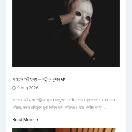
ক্ষমতাৰ অট্টহাস্য – শচীন্দ্ৰ কুমাৰ দাস
9 Aug 2026
ক্ষমতাৰ অট্টহাস্য শচীন্দ্ৰ কুমাৰ দাস,পলাশবাৰী সমাজৰ বুকুত তোমাৰ বৰ ভদ্ৰ
পৰিচয়, নকল চৰিত্ৰৰ মুখা পিন্ধি কৰা অভিনয়। উচ্চ পদবীৰ কাম্য...
Read More