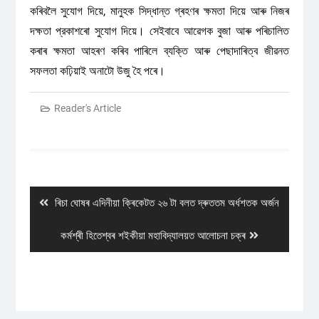
কৰিবলৈ সুযোগ দিয়ে, মানুহক সিদ্ধান্ত গ্ৰহণৰ ক্ষমতা দিয়ে আৰু নিজৰ
দক্ষতা প্রকাশৰো সুযোগ দিয়ে। সেইবাবে আৱেগক বুজা আৰু পৰিচালিত
কৰাৰ ক্ষমতা আহৰণ কৰিব পাৰিলে ব্যক্তি আৰু পেছাদাৰিত্ব জীৱনত
সফলতা কঢ়িয়াই অনাটো উজু হৈ পৰে।
Reader's Article
Post
navigation
Previous
ৰিচা ঘোষৰ এদিনীয়া ক্ৰিকেটত ২৬ টা বলত দ্ৰুততম অৰ্ধশতক অৰ্জন
post:
Next
কৰ্মশ্ৰী হিতেশ্বৰ শইকীয়া মহাবিদ্যালয়ত আলোচনা চক্ৰ
post: