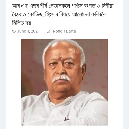
আৰ এছ এছৰ শীৰ্ষ নেতাসকলে পশ্চিম বংগত ৩ দিনীয়া
বৈঠকত কোভিড, হিংসাৰ বিষয়ে আলোচনা কৰিবলৈ
মিলিত হয়
June 4, 2021
Rongili Barta