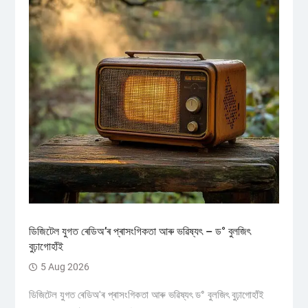
ডিজিটেল যুগত ৰেডিঅ’ৰ প্ৰাসংগিকতা আৰু ভৱিষ্যৎ – ড° বুলজিৎ
বুঢ়াগোহাঁই
5 Aug 2026
ডিজিটেল যুগত ৰেডিঅ'ৰ প্ৰাসংগিকতা আৰু ভৱিষ্যৎ ড° বুলজিৎ বুঢ়াগোহাঁই