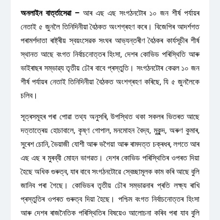
অনলাইন বাৰ্ত্তাসেৱা –
আৰ এছ এছ সংগঠনটোৰ ১০ জন শীৰ্ষ পৰ্যায়ৰ
নেতাই ৫ জুনলৈ তিনিদিনীয়া বৈঠকত অংশগ্ৰহণ কৰে। বিজেপিৰ আদৰ্শগত
পৰামৰ্শদাতা ৰাষ্ট্ৰীয় স্বয়ংসেৱক সংঘৰ আভ্যন্তৰীণ বৈঠকৰ কাৰ্যসূচীৰ শীৰ্ষ
স্থানত আছে বংগত নিৰ্বাচনোত্তৰ হিংসা, দেশৰ কোভিড পৰিস্থিতি আৰু
ভাইৰাছৰ সম্ভাৱ্য তৃতীয় ঢৌৰ বাবে প্ৰস্তুতি। সংগঠনটোৰ কেৱল ১০ জন
শীৰ্ষ পৰ্যায়ৰ নেতাই তিনিদিনীয়া বৈঠকত অংশগ্ৰহণ কৰিছে, যি ৫ জুনলৈকে
চলিব।
সূত্ৰসমূহৰ পৰা পোৱা তথ্য অনুসৰি, উপস্থিত থকা সকলৰ ভিতৰত আছে
দত্তাত্ৰেয় হোচাবালে, কৃষ্ণ গোপাল, মনমোহন বৈদ্য, মুকুন্দ, অৰুণ কুমাৰ,
সুৰেশ চোনি, ভৈয়াজী যোশী আৰু ভগৈয়া আৰু ৰামদত্ত চক্ৰধৰ, লগতে আৰ
এছ এছ ৰ মুৰব্বী মোহন ভাগৱত। দেশৰ কোভিড পৰিস্থিতিৰ ওপৰত দিয়া
হৈছে অধিক গুৰুত্ব, যাৰ বাবে সংগঠনটোৱে স্বেচ্ছামূলক কাম কৰি আছে বুলি
জানিব পৰা গৈছে। কোভিডৰ তৃতীয় ঢৌৰ সম্ভাৱনাৰ প্ৰতি লক্ষ্য ৰাখি
প্ৰস্তুতিৰ ওপৰত গুৰুত্ব দিয়া হৈছে। পশ্চিম বংগত নিৰ্বাচনোত্তৰ হিংসা
আৰু দেশৰ ৰাজনৈতিক পৰিস্থিতিৰ বিষয়েও আলোচনা কৰিব পৰা যাব বুলি