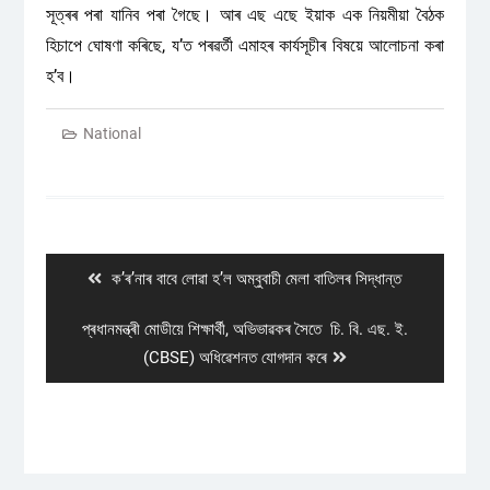
সূত্ৰৰ পৰা যানিব পৰা গৈছে। আৰ এছ এছে ইয়াক এক নিয়মীয়া বৈঠক
হিচাপে ঘোষণা কৰিছে, য’ত পৰৱৰ্তী এমাহৰ কাৰ্যসূচীৰ বিষয়ে আলোচনা কৰা
হ’ব।
National
Post
navigation
Previous
ক’ৰ’নাৰ বাবে লোৱা হ’ল অম্বুবাচী মেলা বাতিলৰ সিদ্ধান্ত
post:
Next
প্ৰধানমন্ত্ৰী মোডীয়ে শিক্ষাৰ্থী, অভিভাৱকৰ সৈতে চি. বি. এছ. ই.
post:
(CBSE) অধিৱেশনত যোগদান কৰে