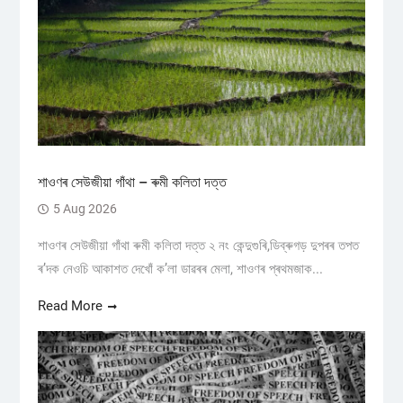
শাওণৰ সেউজীয়া গাঁথা – ৰুমী কলিতা দত্ত
5 Aug 2026
শাওণৰ সেউজীয়া গাঁথা ৰুমী কলিতা দত্ত ২ নং কেন্দুগুৰি,ডিব্ৰুগড় ​দুপৰৰ তপত
ৰ’দক নেওচি আকাশত দেখোঁ ক’লা ডাৱৰৰ মেলা, শাওণৰ প্ৰথমজাক...
Read More