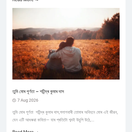
তুমি মোৰ পূৰ্ণতা – শচীন্দ্ৰ কুমাৰ দাস
7 Aug 2026
তুমি মোৰ পূৰ্ণতা শচীন্দ্ৰ কুমাৰ দাস,পলাশবাৰী তোমাৰ অবিহনে মোৰ এই জীৱন,
যেন এটি আধৰুৱা কবিতা— যাৰ প্ৰতিটো শব্দই উচুপি উঠে,...