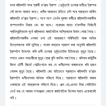
দলৰ ৰাষ্ট্ৰপতি পদৰ প্ৰাৰ্থী ড’নাল্ড ট্ৰাম্প ।দুর্বৃত্তই চলোৱা গুলীয়ে ট্রাম্পৰ
সোঁ কাণত আঘাত কৰে। গুলীৰ আঘাতত ঠাইতে ঢলি পৰে প্ৰাক্তন মার্কিন
ৰাষ্ট্ৰপতি ড’নাল্ড ট্রাম্প। লগে লগে তেওঁৰ সুৰক্ষা কৰ্মীয়ে ৰাষ্ট্ৰপতিগৰাকীক
হাস্পতাললৈ নিয়াৰ যো- জা কৰে। নৱেম্বৰ মাহত হ’বলগীয়া নির্বাচনী
প্ৰতিদ্বন্দ্বিতাৰ পূৰ্বে ৰাষ্ট্ৰখনত ৰাজনৈতিক অস্থিৰতাৰ উমান পোৱা গৈছে।
ৰাষ্ট্ৰপতিগৰাকীৰ ওপৰত চলা এই আক্রমণে পৰিস্থিতি আৰু অধিক
উদ্বেগজনক কৰি তুলিছে। সংবাদ মাধ্যমে প্রকাশ কৰা অনুসৰি ৰাষ্ট্ৰপতি
ট্রাম্পলৈ উদ্দেশ্য কৰি গুলী চলোৱা দুর্বৃত্তটোৰ ইতিমধ্যে মৃত্যু হৈছে।
লগতে এজন পথচাৰীৰো মৃত্যু হোৱা বুলি জানিব পৰা গৈছে। বাটলাৰ কাউন্টিৰ
জিলা এটর্নী ৰিচাৰ্ড গোল্ডিংগাৰে কয় যে গুলীচালনা কৰাজনকে ধৰি দুজন
লোকৰ মৃত্যু হৈছে। ৰাষ্ট্ৰপতি জো বাইডেনে প্রাক্তন ৰাষ্ট্ৰপতি ড’নাল্ড
ট্রাম্পলৈ গুলীচালনাৰ ঘটনাক গৰিহণা দিছে। প্রাক্তন ৰাষ্ট্ৰপতি বাৰাক
ওবামায়ো এই আক্রমণক গৰিহণা দিয়ে। এক্স হেণ্ডেলত দিয়া পোষ্টটোত
তেওঁ কয় যে আমাৰ গণতন্ত্ৰত কোনো ৰাজনৈতিক হিংসাৰ স্থান একেবাৰেই
নাই।