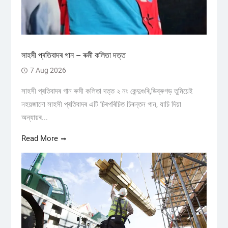
সাহসী প্ৰতিবাদৰ গান – ৰুমী কলিতা দত্ত
7 Aug 2026
সাহসী প্ৰতিবাদৰ গান ৰুমী কলিতা দত্ত ২ নং কেন্দুগুৰি,ডিব্ৰুগড় তুমিয়েই
নহয়জানো সাহসী প্ৰতিবাদৰ এটি চিৰপৰিচিত চিৰন্তন গান, যাচি দিয়া
অন্যায়ৰ...
Read More