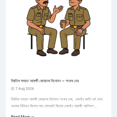
বিৰতিৰ সময়ত আৰক্ষী জোৱানৰ বিনোদন – শংকৰ দেৱ
7 Aug 2026
বিৰতিৰ সময়ত আৰক্ষী জোৱানৰ বিনোদন শংকৰ দেৱ, দেৰগাঁও জাতি ধৰ্ম ভেদে
অসমৰ বিভিন্ন জিলাৰ পৰা গোলাঘাট জিলাৰ দেৰগাঁও আৰক্ষী প্ৰশিক্ষণ...
Read More