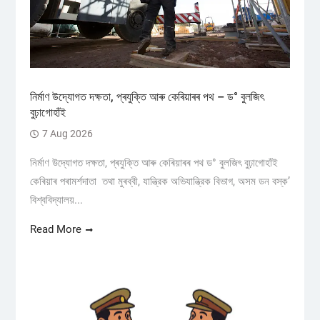
নিৰ্মাণ উদ্যোগত দক্ষতা, প্ৰযুক্তি আৰু কেৰিয়াৰৰ পথ – ড° বুলজিৎ
বুঢ়াগোহাঁই
7 Aug 2026
নিৰ্মাণ উদ্যোগত দক্ষতা, প্ৰযুক্তি আৰু কেৰিয়াৰৰ পথ ড° বুলজিৎ বুঢ়াগোহাঁই
কেৰিয়াৰ পৰামৰ্শদাতা তথা মুৰব্বী, যান্ত্রিক অভিযান্ত্রিক বিভাগ, অসম ডন বস্ক’
বিশ্ববিদ্যালয়...
Read More