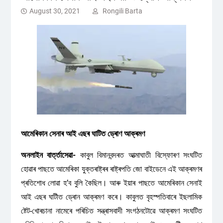
August 30, 2021
Rongili Barta
আমেৰিকান সেনাৰ আই এছৰ ঘাটিত ড্ৰোণ আক্ৰমণ
অনলাইন বাৰ্ত্তাসেৱা-
কাবুল বিমানবন্দৰত আত্মাঘাতী বিস্ফোৰণ সংঘটিত
হোৱাৰ পাছতে আমেৰিকা যুক্তৰাষ্ট্ৰৰ ৰাষ্ট্ৰপতি জো বাইডেনে এই আক্ৰমণৰ
প্ৰতিশোধ লোৱা হʼব বুলি কৈছিল। আৰু ইয়াৰ পাছতে আমেৰিকান সেনাই
আই এছৰ ঘাটীত ড্ৰোন আক্ৰমণ কৰে। কাবুলত বৃহস্পতিবাৰে ইছলামিক
ষ্টেট-খোৰচানা নামেৰে পৰিচিত সন্ত্ৰাসবাদী সংগঠনটোৱে আক্ৰমণ সংঘটিত