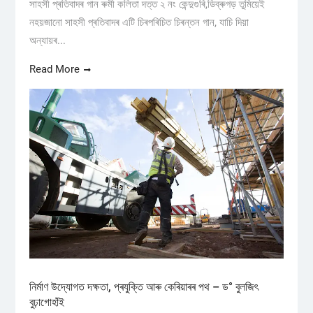
সাহসী প্ৰতিবাদৰ গান ৰুমী কলিতা দত্ত ২ নং কেন্দুগুৰি,ডিব্ৰুগড় তুমিয়েই
নহয়জানো সাহসী প্ৰতিবাদৰ এটি চিৰপৰিচিত চিৰন্তন গান, যাচি দিয়া
অন্যায়ৰ...
Read More
নিৰ্মাণ উদ্যোগত দক্ষতা, প্ৰযুক্তি আৰু কেৰিয়াৰৰ পথ – ড° বুলজিৎ
বুঢ়াগোহাঁই