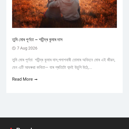
তুমি মোৰ পূৰ্ণতা – শচীন্দ্ৰ কুমাৰ দাস
7 Aug 2026
তুমি মোৰ পূৰ্ণতা শচীন্দ্ৰ কুমাৰ দাস,পলাশবাৰী তোমাৰ অবিহনে মোৰ এই জীৱন,
যেন এটি আধৰুৱা কবিতা— যাৰ প্ৰতিটো শব্দই উচুপি উঠে,...
Read More