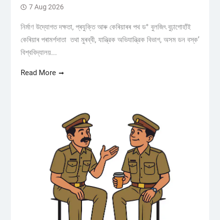
7 Aug 2026
নিৰ্মাণ উদ্যোগত দক্ষতা, প্ৰযুক্তি আৰু কেৰিয়াৰৰ পথ ড° বুলজিৎ বুঢ়াগোহাঁই
কেৰিয়াৰ পৰামৰ্শদাতা তথা মুৰব্বী, যান্ত্রিক অভিযান্ত্রিক বিভাগ, অসম ডন বস্ক’
বিশ্ববিদ্যালয়...
Read More