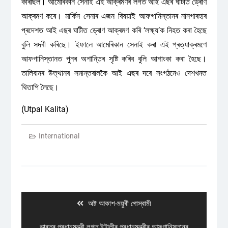
কৰিছিল। আমেৰিকান সেনাই এই আক্ৰমণৰ লগত আই এছৰ ঘাটীত ড্ৰোণ
আক্ৰমণ কৰে। মাৰ্কিন সেনাৰ এজন বিষয়াই আফগানিস্তানৰ নানগাৰহাৰ
প্ৰদেশত আই এছৰ ঘাটীত ড্ৰোণ আক্ৰমণ কৰি ‘লক্ষ্য’ক নিহত কৰা হৈছে
বুলি সদৰী কৰিছে। ইফালে আমেৰিকান সেনাই কৰা এই প্ৰত্যাক্ৰমণে
আফগানিস্তানত পুনৰ অশান্তিৰ সৃষ্টি কৰিব বুলি আশাংকা কৰা হৈছে।
তালিবানৰ উত্থানৰ সমান্তৰালকৈ আই এছৰ দৰে সংগঠনেও দেশখনত
থিতাপি লৈছে।
(Utpal Kalita)
International
Post
navigation
Previous
অষ্ট আকাশ-ময়ুৰী গোস্বামী
post:
Next
ভাৰতৰ প্ৰধানমন্ত্ৰী লগত ইটালীৰ প্ৰধানমন্ত্ৰীৰ আফগানিস্তানৰ