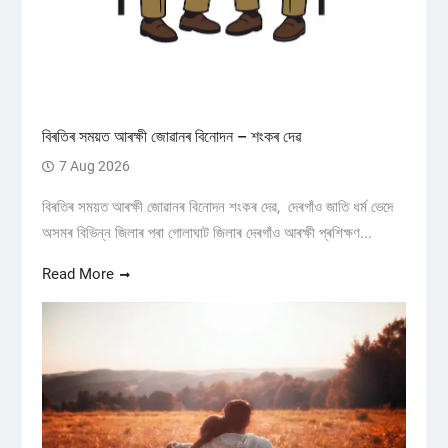
বিৰতিৰ সময়ত আৰক্ষী জোৱানৰ বিনোদন – শংকৰ দেৱ
7 Aug 2026
বিৰতিৰ সময়ত আৰক্ষী জোৱানৰ বিনোদন শংকৰ দেৱ, দেৰগাঁও জাতি ধৰ্ম ভেদে
অসমৰ বিভিন্ন জিলাৰ পৰা গোলাঘাট জিলাৰ দেৰগাঁও আৰক্ষী প্ৰশিক্ষণ...
Read More