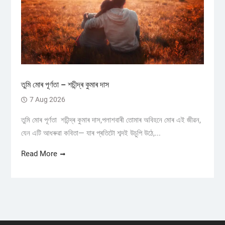
তুমি মোৰ পূৰ্ণতা – শচীন্দ্ৰ কুমাৰ দাস
7 Aug 2026
তুমি মোৰ পূৰ্ণতা শচীন্দ্ৰ কুমাৰ দাস,পলাশবাৰী তোমাৰ অবিহনে মোৰ এই জীৱন,
যেন এটি আধৰুৱা কবিতা— যাৰ প্ৰতিটো শব্দই উচুপি উঠে,...
Read More