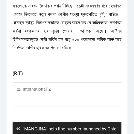
সকলোকে সাবধান হৈ থকাৰ পৰামৰ্শ দিছে। ডেল্টা সংক্ৰমণৰ বাবে চহৰখনত
এমাহৰ ভিতৰতে নতুন কৰʼনা ৰোগীৰ সংখ্যা দ্ৰুতগতিত বৃদ্ধি পাইছে।
টেক্সাছৰ স্বাস্থ্য বিভাগৰ সঞ্চালক ডেছমৰ ভাক্সে কয় যে ভৱিষ্যতত দেশখনত
কৰʼনা সংক্ৰমমৰ হাৰ বৃদ্ধি পোৱাৰ আশংকা আছে। আষ্টিনৰ
চিকিৎসালয়সমুহত ৰোগী ভৰ্তিৰ হাৰ গঢ়ে ৬০০ শতাংশৰো অধিক আৰু আই
চি ইউত ৰোগীৰ হাৰ ৫৭০ শতাংশ বাঢ়িছে।
(R.T)
International
,
Z
Post
navigation
Previous
“MANOJNA” help line number launched bv Chief