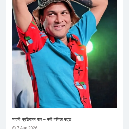
সাহসী প্ৰতিবাদৰ গান – ৰুমী কলিতা দত্ত
7 Aug 2026