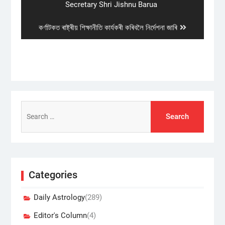
post:
Secretary Shri Jishnu Barua
Next
কৰ্ণাটকত ৰাষ্ট্ৰীয় শিক্ষানীতি কাৰ্যকৰী কৰিবলৈ নিৰ্দেশনা জাৰি
post:
Search
for:
Categories
Daily Astrology
(289)
Editor's Column
(4)