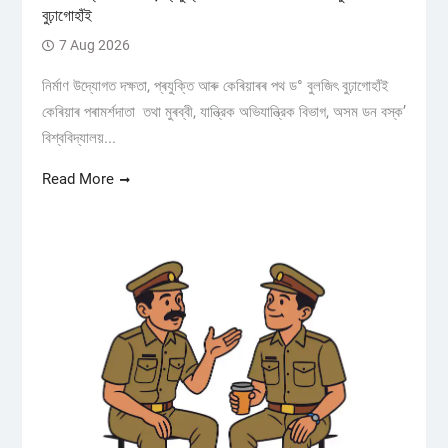
বুঢ়াগোহাঁই
7 Aug 2026
নিৰ্মাণ উদ্যোগত দক্ষতা, প্ৰযুক্তি আৰু কেৰিয়াৰৰ পথ ড° বুলজিৎ বুঢ়াগোহাঁই
কেৰিয়াৰ পৰামৰ্শদাতা তথা মুৰব্বী, যান্ত্রিক অভিযান্ত্রিক বিভাগ, অসম ডন বস্ক’
বিশ্ববিদ্যালয়...
Read More