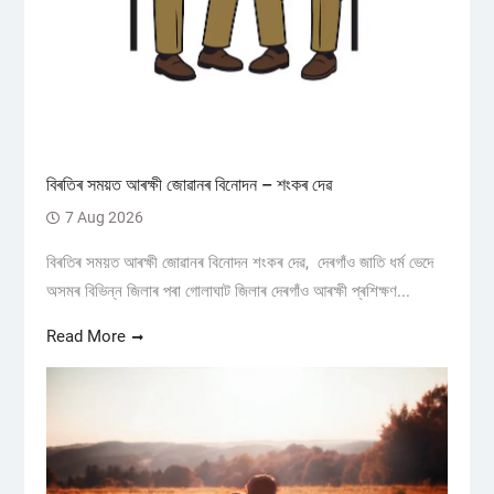
বিৰতিৰ সময়ত আৰক্ষী জোৱানৰ বিনোদন – শংকৰ দেৱ
7 Aug 2026
বিৰতিৰ সময়ত আৰক্ষী জোৱানৰ বিনোদন শংকৰ দেৱ, দেৰগাঁও জাতি ধৰ্ম ভেদে
অসমৰ বিভিন্ন জিলাৰ পৰা গোলাঘাট জিলাৰ দেৰগাঁও আৰক্ষী প্ৰশিক্ষণ...
Read More