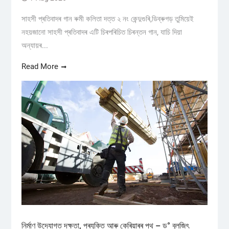
সাহসী প্ৰতিবাদৰ গান ৰুমী কলিতা দত্ত ২ নং কেন্দুগুৰি,ডিব্ৰুগড় তুমিয়েই
নহয়জানো সাহসী প্ৰতিবাদৰ এটি চিৰপৰিচিত চিৰন্তন গান, যাচি দিয়া
অন্যায়ৰ...
Read More
নিৰ্মাণ উদ্যোগত দক্ষতা, প্ৰযুক্তি আৰু কেৰিয়াৰৰ পথ – ড° বুলজিৎ