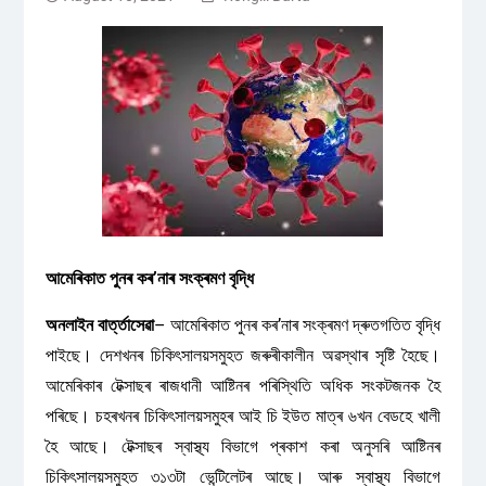
আমেৰিকাত পুনৰ কৰʼনাৰ সংক্ৰমণ বৃদ্ধি
অনলাইন বাৰ্ত্তাসেৱা
– আমেৰিকাত পুনৰ কৰʼনাৰ সংক্ৰমণ দ্ৰুতগতিত বৃদ্ধি
পাইছে। দেশখনৰ চিকিৎসালয়সমুহত জৰুৰীকালীন অৱস্থাৰ সৃষ্টি হৈছে।
আমেৰিকাৰ টেক্সাছৰ ৰাজধানী আষ্টিনৰ পৰিস্থিতি অধিক সংকটজনক হৈ
পৰিছে। চহৰখনৰ চিকিৎসালয়সমুহৰ আই চি ইউত মাত্ৰ ৬খন বেডহে খালী
হৈ আছে। টেক্সাছৰ স্বাস্থ্য বিভাগে প্ৰকাশ কৰা অনুসৰি আষ্টিনৰ
চিকিৎসালয়সমুহত ৩১৩টা ভেন্টিলেটৰ আছে। আৰু স্বাস্থ্য বিভাগে