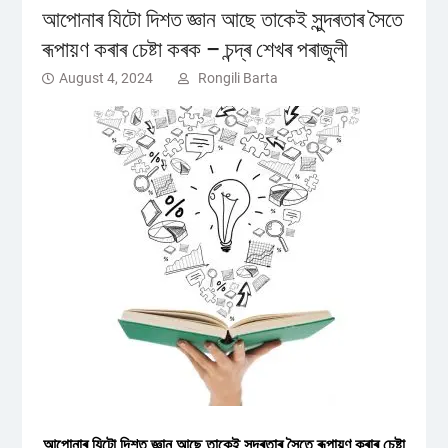
আপোনাৰ যিটো দিশত জ্ঞান আছে তাকেই সুন্দৰতাৰ সৈতে
ৰূপায়ণ কৰাৰ চেষ্টা কৰক – চন্দ্ৰ শেখৰ পৰাজুলী
August 4, 2024
Rongili Barta
আপোনাৰ যিটো দিশত জ্ঞান আছে তাকেই সুন্দৰতাৰ সৈতে ৰূপায়ণ কৰাৰ চেষ্টা