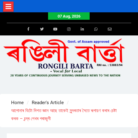
Skip
to
07 Aug, 2026
content
Facebook
Twitter
Youtube
Instagram
LinkedIn
Whatsapp
Email
Home
Reader's Article
আপোনাৰ যিটো দিশত জ্ঞান আছে তাকেই সুন্দৰতাৰ সৈতে ৰূপায়ণ কৰাৰ চেষ্টা
কৰক – চন্দ্ৰ শেখৰ পৰাজুলী