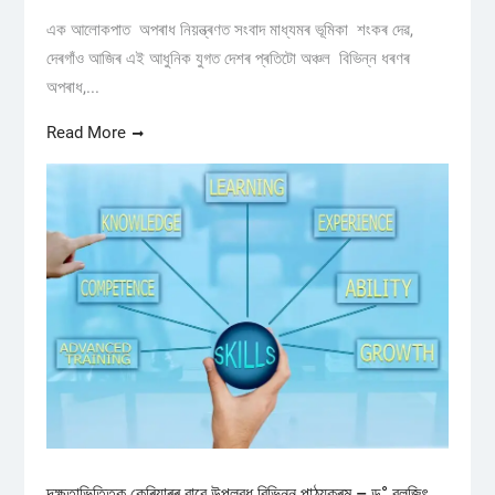
এক আলোকপাত অপৰাধ নিয়ন্ত্ৰণত সংবাদ মাধ্যমৰ ভূমিকা শংকৰ দেৱ,
দেৰগাঁও আজিৰ এই আধুনিক যুগত দেশৰ প্ৰতিটো অঞ্চল বিভিন্ন ধৰণৰ
অপৰাধ,...
Read More
দক্ষতাভিত্তিক কেৰিয়াৰৰ বাবে উপলব্ধ বিভিন্ন পাঠ্যক্ৰম – ড° বুলজিৎ