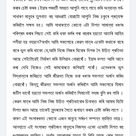
কৰাৰ চেষ্টা কৰক।ইয়াৰ পৰবৰ্তী সময়ত আপুনি লাহে লাহে কৰি অন্যান্য সৰ্ব-
সাধাৰণ মানুহৰ তুলনাত বহু আগুৱাই যোৱাটো আপুনি নিজ চকুৰে প্ৰত্যক্ষ
কৰিবলৈ সক্ষম হব। আমি সাধাৰণতে কোনো এটা দিশত সামান্যা ধৰণৰ
পৰিশ্ৰম কৰাৰ পিছত সেই কৰি থকা কৰ্মৰ পৰা বহুবাৰ হয়তো আতৰি আহিব
লগীয়া হয় নহয়নে?অৰ্থাৎ আমি সকলোৱে কেৱল মাত্ৰ একেটা কথাকে বাৰে
বাৰে ভুল কৰি থাকো যে,আমি নিজে নিজৰ যিবোৰ দিশক লৈ উচিত প্ৰতিভা
আছে সেইটোৱেই নিৰ্ধাৰণ কৰি উলিয়াব নোৱাৰোঁ। ইয়াৰ ফলত আমি আনে
কৰা দেখি নিজেও সেই কামবোৰতে জপিয়াই পৰোঁ। এনেধৰণৰ ভুল
সিদ্ধান্তৰ জৰিয়তে আমি জীৱনত নিজে ভবা ধৰণৰ সফলতা অৰ্জন কৰিব
নোৱাৰোঁ। কিন্তু জীৱনত সফলতা অৰ্জন কৰিবলৈ আমি সকলোৱে যিমান
জটিল ভাবোঁ হয়তো সফলতা অৰ্জন কৰিবলৈ সিমানেই সহজ বুলি কব পাৰি ।
কেৱল মাত্ৰ আমি নিজ নিজ উচিত প্ৰতিভাবোৰ চিনাক্ত কৰি আমাৰ যিটো
দিশত জ্ঞান আছে তাকেই সুন্দৰতাৰ সৈতে ৰূপায়ণ কৰাৰ চেষ্টা কৰিব লাগে ।
কাৰণ এই সংসাৰখনত কোনো এজন মানুহে সৰ্বগুণ সম্পন্ন ব্যক্তি নহয়।
আনহাতে এই সংসাৰত প্ৰতিজন মানুহৰে নিজস্ব একো একোটা দিশত বহু
গুণসম্পন্ন ব্যক্তি। অৰ্থাৎ আপোনাৰ হাতত যি খিনি আছে মোৰ হাতত