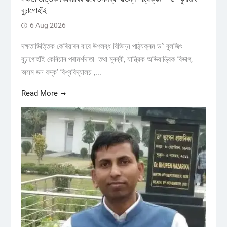
বুঢ়াগোহাঁই
6 Aug 2026
দক্ষতাভিত্তিক কেৰিয়াৰৰ বাবে উপলব্ধ বিভিন্ন পাঠ্যক্ৰম ড° বুলজিৎ
বুঢ়াগোহাঁই কেৰিয়াৰ পৰামৰ্শদাতা তথা মুৰব্বী, যান্ত্রিক অভিযান্ত্রিক বিভাগ,
অসম ডন বস্ক’ বিশ্ববিদ্যালয় ,...
Read More