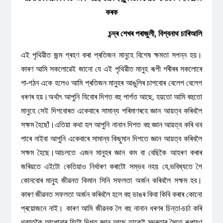
কৰক
চন্দ্ৰ শেখৰ পৰাজুলী, বিশ্বনাথ চাৰিআলি
এই পৃথিৱীত জন্ম গ্ৰহণ কৰা প্ৰতিজন মানুহে বিশেষ ক্ষমতা সপন্ন হয়।
কাৰণ আমি সকলোৱেই জানো যে এই পৃথিৱীত মানুহ ৰূপী শৰীৰৰ সকলোৰে
গা-গঠন একে হলেও আমি প্ৰতিজন মানুহৰ আঙুলিৰ চাপবোৰ বেলেগ বেলেগ
ধৰণৰ হয়।অৰ্থাৎ আপুনি যিবোৰ দিশত বহু পাৰ্গত আছে, হয়তো আমি বহুতো
মানুহে সেই দিশবোৰত একেবাৰে সামান্য পৰিমাণৰহে জ্ঞান আয়ত্ব কৰিবলৈ
সক্ষম হৈছোঁ।এতিয়া কথা হল আপুনি নানান দিশত বহু জ্ঞান আয়ত্ব কৰি থব
পাৰে নাইবা আপুনি একেবাৰে সামান্য কিছুমান দিশতে জ্ঞান আয়ত্ব কৰিবলৈ
সক্ষম হৈছে।আচলতে এজন মানুহৰ জ্ঞান কম বা বেছিকৈ আহৰণ কৰাৰ
জৰিয়তে এইটো কেতিয়াও নিৰ্ধাৰণ কৰাটো সম্ভব নহয় যে,ভবিষ্যতে গৈ
কোনবোৰ মানুহ জীৱনত কিমান সিনি সফলতা অৰ্জন কৰিবলৈ সক্ষম হব।
কাৰণ জীৱনত সফলতা অৰ্জন কৰিবলৈ হলে বহু ডাঙৰ কিবা কিবি কৰাৰ কোনো
প্ৰয়োজনে নাই। কাৰণ আমি জীৱনক লৈ বহু নানান ধৰণৰ চিন্তা-চৰ্চা কৰি
থকাতকৈ আপোনাৰ যিটো দিশত জ্ঞান আছে তাকেই সুন্দৰতাৰ সৈতে ৰূপায়ণ