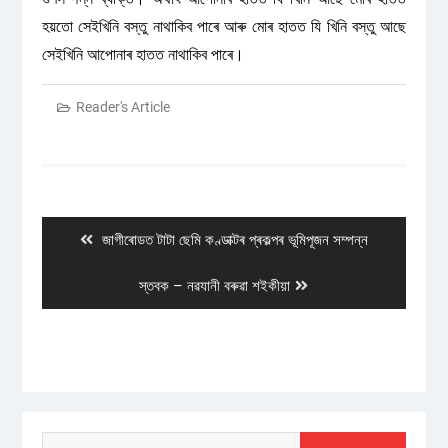
হয়তো সেইখিনি বস্তু নাথাকিব পাৰে আৰু মোৰ হাতত যি খিনি বস্তু আছে
সেইখিনি আপোনাৰ হাতত নাথাকিব পাৰে।
Reader's Article
Post
navigation
Previous
জাগীৰোডত টাটা ছেমি কণ্ডাক্টৰ প্ৰকল্পৰ ভূমিপূজন সম্পন্ন
post:
Next
স্তবক – নৱযানী বৰুৱা শইকীয়া
post:
Search