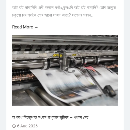
আই তই নাকান্দিবি মেৰী বৰদলৈ নগাঁও,ফুলগুৰি আই তই নাকান্দিবি তোৰ দুচকুত
চকুলো চাব পৰাকৈ মোৰ জানো সাহস আছে? সপোনৰ ঘৰখন...
Read More
অপৰাধ নিয়ন্ত্ৰণত সংবাদ মাধ্যমৰ ভূমিকা – শংকৰ দেৱ
6 Aug 2026