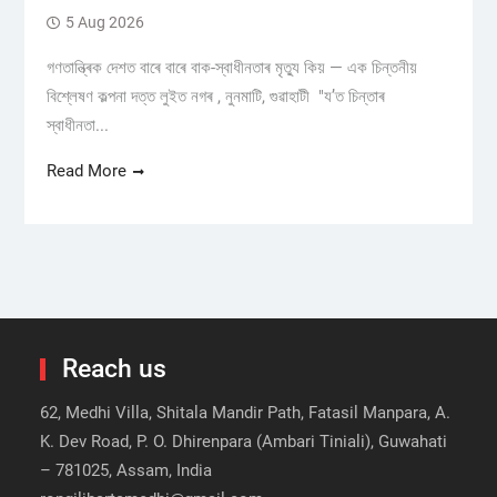
5 Aug 2026
গণতান্ত্ৰিক দেশত বাৰে বাৰে বাক-স্বাধীনতাৰ মৃত্যু কিয় — এক চিন্তনীয়
বিশ্লেষণ কল্পনা দত্ত লুইত নগৰ , নুনমাটি, গুৱাহাটী "য’ত চিন্তাৰ
স্বাধীনতা...
Read More
Reach us
62, Medhi Villa, Shitala Mandir Path, Fatasil Manpara, A.
K. Dev Road, P. O. Dhirenpara (Ambari Tiniali), Guwahati
– 781025, Assam, India