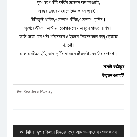
সুখে দুখে হাঁহি ফূৰ্তিৰ মাজেৰে যাম আগুৱাই,
এবছৰ দুবছৰ নহয় গোটেই জীৱন জুৰাই।
মিলিজুলী থাকিম,একেলগে হাঁহিম,একেলগে কান্দিম।
সুখেৰে জীয়াম ,আজীৱন তোমাক মোৰ অন্তৰ মাজত ৰাখিম।
আমি দুয়ো যেন পতি পত্নিতকৈও ইজনে সিজনৰ ভাল বন্ধু হোৱাটো
বিচাৰোঁ।
আৰু আজীৱন হাঁহি আৰু ফুৰ্টিৰ মাজেৰে জীৱনটো যেন নিয়াব পাৰোঁ।
মানসী বৰঠাকুৰ
উত্তৰ গুৱাহাটী
Reader's Poetry
Post
navigation
Previous
মিডিয়া ছুপাৰ কিংছৰ বিৰুদ্ধে তথ্য আৰু জনসংযােগ সঞ্চালকালৰ