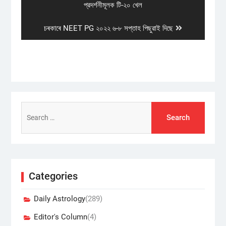
post:
প্রদর্শনীমূলক টি-২০ খেল
Next
চৰকাৰে NEET PG ২০২২ ৬-৮ সপ্তাহ পিছুৱাই দিছে
post:
Search
for:
Categories
Daily Astrology
(289)
Editor's Column
(4)