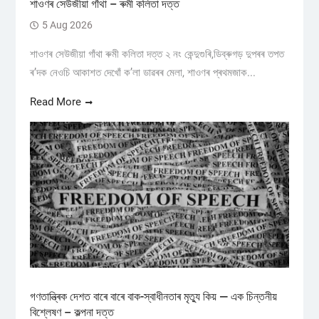
শাওণৰ সেউজীয়া গাঁথা – ৰুমী কলিতা দত্ত
5 Aug 2026
শাওণৰ সেউজীয়া গাঁথা ৰুমী কলিতা দত্ত ২ নং কেন্দুগুৰি,ডিব্ৰুগড় ​দুপৰৰ তপত
ৰ’দক নেওচি আকাশত দেখোঁ ক’লা ডাৱৰৰ মেলা, শাওণৰ প্ৰথমজাক...
Read More
গণতান্ত্ৰিক দেশত বাৰে বাৰে বাক-স্বাধীনতাৰ মৃত্যু কিয় — এক চিন্তনীয়
বিশ্লেষণ – কল্পনা দত্ত