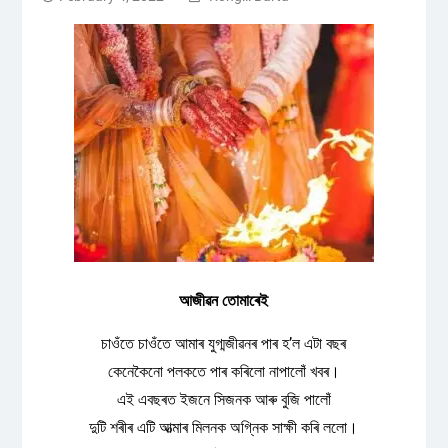
আজীৱন তোমাৰেই
চাওঁতে চাওঁতে আমাৰ যুগ্মজীৱনৰ পাৰ হ’ল এটা বছৰ
কেনেকৈনো পলকতে পাৰ কৰিলো নাপালোঁ খবৰ।
এই এবছৰত ইজনে সিজনক আৰু বুজি পালোঁ
দুটি শৰীৰ এটি আত্মাৰ মিলনক অগ্নিক সাক্ষী কৰি ললো।