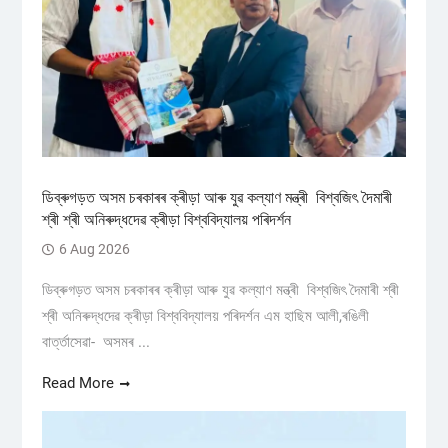
ডিব্ৰুগড়ত অসম চৰকাৰৰ ক্ৰীড়া আৰু যুৱ কল্যাণ মন্ত্ৰী বিশ্বজিৎ দৈমাৰী
শ্ৰী শ্ৰী অনিৰুদ্ধদেৱ ক্ৰীড়া বিশ্ববিদ্যালয় পৰিদৰ্শন
6 Aug 2026
ডিব্ৰুগড়ত অসম চৰকাৰৰ ক্ৰীড়া আৰু যুৱ কল্যাণ মন্ত্ৰী বিশ্বজিৎ দৈমাৰী শ্ৰী
শ্ৰী অনিৰুদ্ধদেৱ ক্ৰীড়া বিশ্ববিদ্যালয় পৰিদৰ্শন এম হাছিম আলী,ৰঙিলী
বাৰ্ত্তাসেৱা- অসমৰ ...
Read More