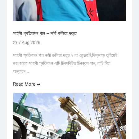
সাহসী প্ৰতিবাদৰ গান – ৰুমী কলিতা দত্ত
7 Aug 2026
সাহসী প্ৰতিবাদৰ গান ৰুমী কলিতা দত্ত ২ নং কেন্দুগুৰি,ডিব্ৰুগড় তুমিয়েই
নহয়জানো সাহসী প্ৰতিবাদৰ এটি চিৰপৰিচিত চিৰন্তন গান, যাচি দিয়া
অন্যায়ৰ...
Read More