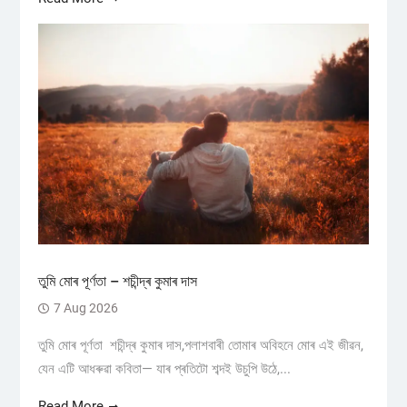
তুমি মোৰ পূৰ্ণতা – শচীন্দ্ৰ কুমাৰ দাস
7 Aug 2026
তুমি মোৰ পূৰ্ণতা শচীন্দ্ৰ কুমাৰ দাস,পলাশবাৰী তোমাৰ অবিহনে মোৰ এই জীৱন,
যেন এটি আধৰুৱা কবিতা— যাৰ প্ৰতিটো শব্দই উচুপি উঠে,...
Read More