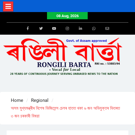
Skip
to
08 Aug, 2026
content
Facebook
Twitter
Youtube
Instagram
LinkedIn
Whatsapp
Email
Home
Regional
অসম মুখ্যমন্ত্ৰীৰ বিশেষ ভিজিলেন্স চেলৰ হাতত থকা ৬ জন অভিযুক্তৰ ভিতৰত
৩ জন চৰকাৰী বিষয়া