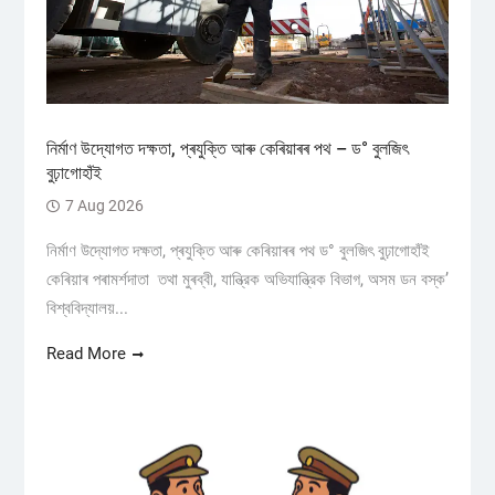
নিৰ্মাণ উদ্যোগত দক্ষতা, প্ৰযুক্তি আৰু কেৰিয়াৰৰ পথ – ড° বুলজিৎ
বুঢ়াগোহাঁই
7 Aug 2026
নিৰ্মাণ উদ্যোগত দক্ষতা, প্ৰযুক্তি আৰু কেৰিয়াৰৰ পথ ড° বুলজিৎ বুঢ়াগোহাঁই
কেৰিয়াৰ পৰামৰ্শদাতা তথা মুৰব্বী, যান্ত্রিক অভিযান্ত্রিক বিভাগ, অসম ডন বস্ক’
বিশ্ববিদ্যালয়...
Read More