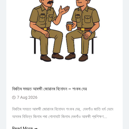
বিৰতিৰ সময়ত আৰক্ষী জোৱানৰ বিনোদন – শংকৰ দেৱ
7 Aug 2026
বিৰতিৰ সময়ত আৰক্ষী জোৱানৰ বিনোদন শংকৰ দেৱ, দেৰগাঁও জাতি ধৰ্ম ভেদে
অসমৰ বিভিন্ন জিলাৰ পৰা গোলাঘাট জিলাৰ দেৰগাঁও আৰক্ষী প্ৰশিক্ষণ...
Read More