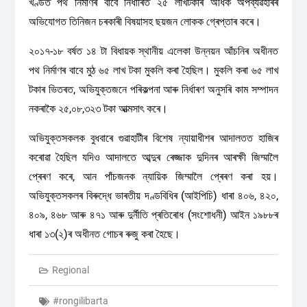
খণ্ডত পথ নিৰ্মাণৰ বাবে নিৰ্ধাৰিত ২৫ লাখটকাৰ অধিক অপব্যৱহাৰৰ
অভিযোগত তিনিজন চৰকাৰী বিষয়াসহ ছয়জন লোকক গ্ৰেপ্তাৰ কৰে।
২০১৭-১৮ বৰ্ষত ১৪ টা বিধায়ক স্থানীয় এলেকা উন্নয়ন আঁচনিৰ অধীনত
পথ নিৰ্মাণৰ বাবে মুঠ ৬৫ লাখ টকা মুকলি কৰা হৈছিল। মুকলি কৰা ৬৫ লাখ
টকাৰ ভিতৰত, অভিযুক্তজনে পৰিকল্পনা আৰু নিৰ্ধাৰণ অনুসৰি কাম সম্পাদন
নকৰাকৈ ২৫,০৮,৩২৩ টকা আত্মসাৎ কৰে।
অভিযুক্তসকলক বুধবাৰে গুৱাহাটীৰ বিশেষ ন্যায়াধীশৰ আদালতত হাজিৰ
কৰোৱা হৈছিল যদিও আদালতে আব্দুৰ ৰেজ্জাক দুদিনৰ আৰক্ষী জিম্মালৈ
প্ৰেৰণ কৰে, আন পাঁচজনক ন্যায়িক জিম্মালৈ প্ৰেৰণ কৰা হয়।
অভিযুক্তসকলৰ বিৰুদ্ধে ভাৰতীয় দণ্ডবিধিৰ (আইপিচি) ধাৰা ৪০৬, ৪২০,
৪০৯, ৪৬৮ আৰু ৪৭১ আৰু দুৰ্নীতি প্ৰতিৰোধ (সংশোধনী) আইন ১৯৮৮ৰ
ধাৰা ১৩(২)ৰ অধীনত গোচৰ ৰুজু কৰা হৈছে।
Regional
#rongilibarta