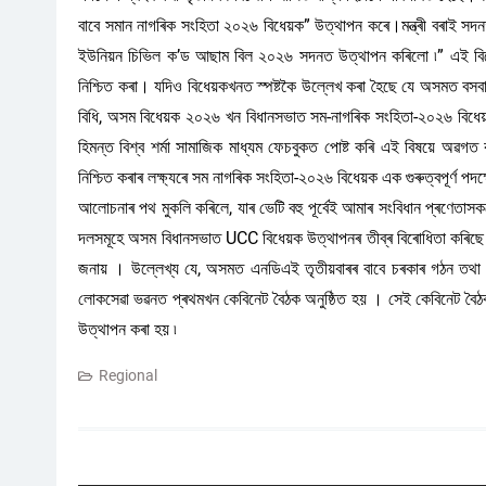
বাবে সমান নাগৰিক সংহিতা ২০২৬ বিধেয়ক” উত্থাপন কৰে।মন্ত্ৰী বৰাই সদনত 
ইউনিয়ন চিভিল ক’ড আছাম বিল ২০২৬ সদনত উত্থাপন কৰিলো ৷” এই বিধেয়কৰ ম
নিশ্চিত কৰা। যদিও বিধেয়কখনত স্পষ্টকৈ উল্লেখ কৰা হৈছে যে অসমত বস
বিধি, অসম বিধেয়ক ২০২৬ খন বিধানসভাত সম-নাগৰিক সংহিতা-২০২৬ বিধেয়ক 
হিমন্ত বিশ্ব শৰ্মা সামাজিক মাধ্যম ফেচবুকত পোষ্ট কৰি এই বিষয়ে অৱগত 
নিশ্চিত কৰাৰ লক্ষ্যৰে সম নাগৰিক সংহিতা-২০২৬ বিধেয়ক এক গুৰুত্বপূৰ
আলোচনাৰ পথ মুকলি কৰিলে, যাৰ ভেটি বহু পূৰ্বেই আমাৰ সংবিধান প্ৰণেতাসক
দলসমূহে অসম বিধানসভাত UCC বিধেয়ক উত্থাপনৰ তীব্ৰ বিৰোধিতা কৰিছে।
জনায় । উল্লেখ্য যে, অসমত এনডিএই তৃতীয়বাৰৰ বাবে চৰকাৰ গঠন তথা মুখ্যম
লোকসেৱা ভৱনত প্ৰথমখন কেবিনেট বৈঠক অনুষ্ঠিত হয় । সেই কেবিনেট ব
উত্থাপন কৰা হয় ৷
Regional
Post
navigation