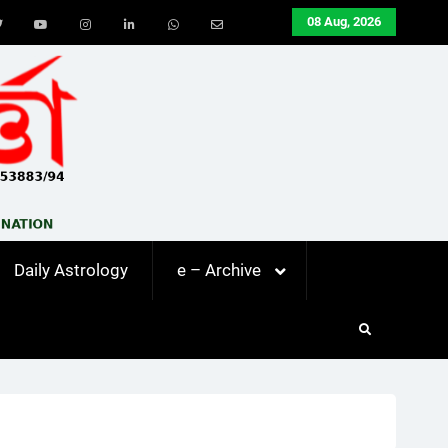
08 Aug, 2026
ook
Twitter
Youtube
Instagram
LinkedIn
Whatsapp
Email
Daily Astrology
e – Archive