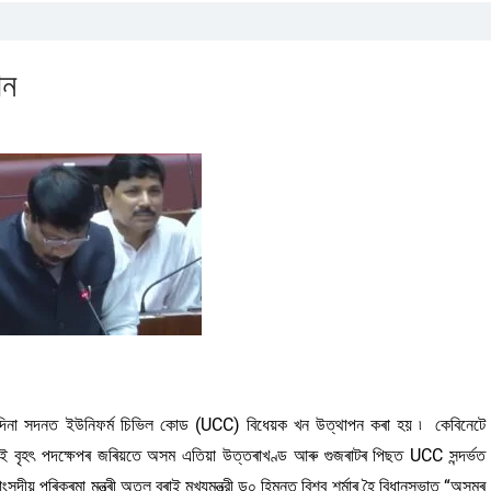
পন
দিনা সদনত ইউনিফর্ম চিভিল কোড (UCC) বিধেয়ক খন উত্থাপন কৰা হয় ৷ কেবিনেটে
 বৃহৎ পদক্ষেপৰ জৰিয়তে অসম এতিয়া উত্তৰাখণ্ড আৰু গুজৰাটৰ পিছত UCC সন্দর্ভত
ীয় পৰিক্ৰমা মন্ত্ৰী অতুল বৰাই মুখ্যমন্ত্রী ড০ হিমন্ত বিশ্ব শৰ্মাৰ হৈ বিধানসভাত “অসমৰ