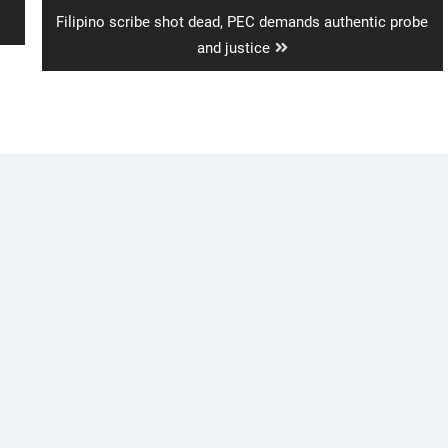
Next
Filipino scribe shot dead, PEC demands authentic probe
post:
and justice