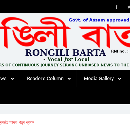
Faceb
ews
Reader’s Column
Media Gallery
দৰ্ভত স্মাৰক পত্ৰ প্ৰদান