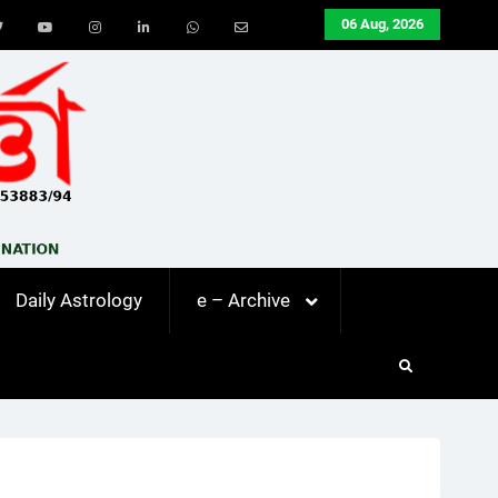
06 Aug, 2026
ook
Twitter
Youtube
Instagram
LinkedIn
Whatsapp
Email
Daily Astrology
e – Archive