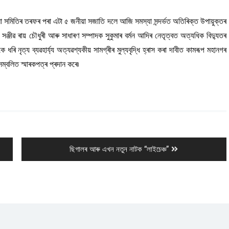
া সমিতিৰ তৰফৰ পৰা এটা ৫ জনীয়া সজাতি দলে আজি সমস্যা সন্দৰ্ভত অতিৰিক্ত উপায়ুক্তৰ
সঞ্জীৱ ৰায় চৌধুৰী আৰু সাধাৰণ সম্পাদক সুকুমাৰ বৰ্মন আদিৰ নেতৃত্বত অত্যধিক বিদ্যুতৰ
ধৰি নৃত্য ব্যৱহাৰ্য্য অত্যৱশ্যকীয় সামগ্ৰীৰ মুল্যবৃদ্ধি হ্ৰাস কৰা দাবীত কামৰূপ মহানগৰ
ম্বলিত স্মাৰকপত্ৰ প্ৰদান কৰে৷
Next
ছিগালৰ আৰু এখন নতুন নাটক “লাইচেঞ্চ”
post: