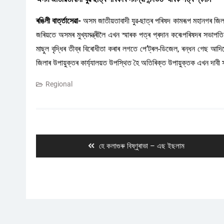
ৰঙিলী বাৰ্ত্তাসেৱা-
অসম জাতীয়তাবাদী যুৱ-ছাত্ৰ পৰিষদ কামৰূপ মহানগৰ জিল
জৰিয়তে অসমৰ মুখ্যমন্ত্ৰীলৈ এখন স্মাৰক পত্ৰ প্ৰদান কৰে৷পৰিষদৰ সভাপতি 
মাছুল বৃদ্ধিৰ তীব্ৰ বিৰোধীতা কৰাৰ লগতে পে’ট্ৰল-ডিজেল, ৰন্ধন গেছ আদিকে 
জিলাৰ উপায়ুক্তৰ কাৰ্য্যালয়ত উপস্থিত হৈ অতিৰিক্ত উপায়ুক্তক এখন দাবী স
Regional
Post
navigation
Previous
হে কলাগুৰু বিষ্ণুৰাভা – এছ ইছলাম
post: