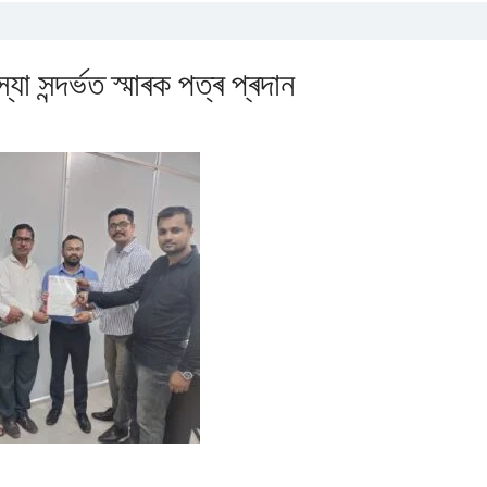
া সন্দৰ্ভত স্মাৰক পত্ৰ প্ৰদান