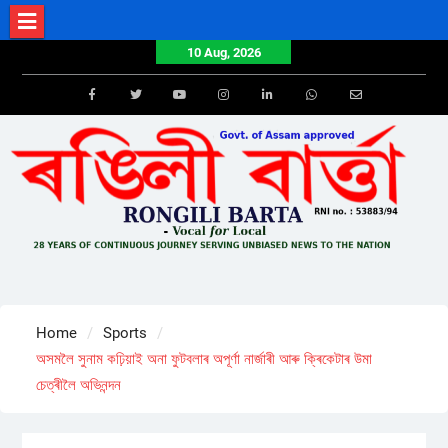
Skip
to
10 Aug, 2026
content
Facebook
Twitter
Youtube
Instagram
LinkedIn
Whatsapp
Email
Home
Sports
অসমলৈ সুনাম কঢ়িয়াই অনা ফুটবলাৰ অপূৰ্ণা নাৰ্জাৰী আৰু ক্ৰিকেটাৰ উমা
চেত্ৰীলৈ অভিনন্দন