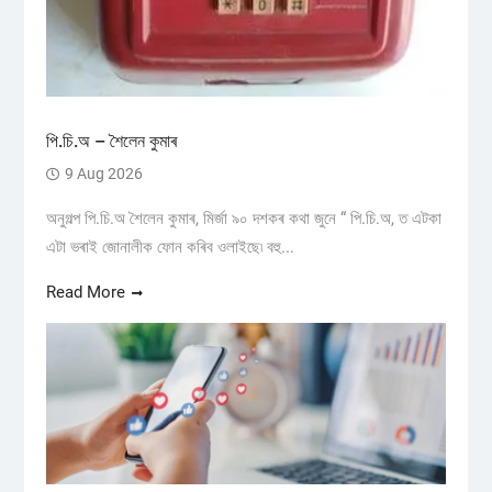
পি.চি.অ – শৈলেন কুমাৰ
9 Aug 2026
অনুগল্প পি.চি.অ শৈলেন কুমাৰ, মিৰ্জা ৯০ দশকৰ কথা জুনে “ পি.চি.অ, ত এটকা
এটা ভৰাই জোনালীক ফোন কৰিব ওলাইছে৷ বহু...
Read More