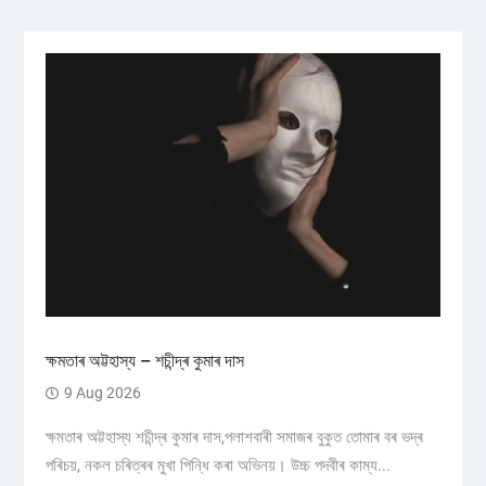
ক্ষমতাৰ অট্টহাস্য – শচীন্দ্ৰ কুমাৰ দাস
9 Aug 2026
ক্ষমতাৰ অট্টহাস্য শচীন্দ্ৰ কুমাৰ দাস,পলাশবাৰী সমাজৰ বুকুত তোমাৰ বৰ ভদ্ৰ
পৰিচয়, নকল চৰিত্ৰৰ মুখা পিন্ধি কৰা অভিনয়। উচ্চ পদবীৰ কাম্য...