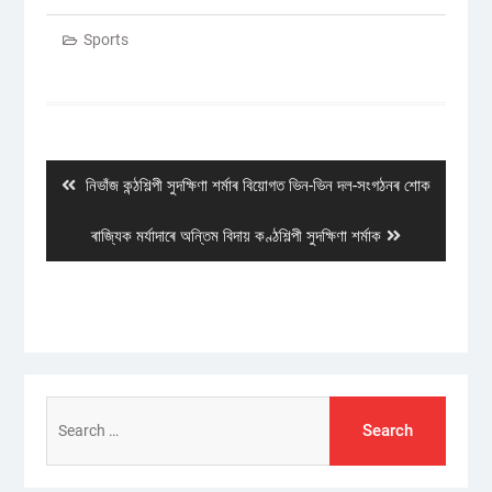
Sports
Post
navigation
Previous
নিভাঁজ কন্ঠশিল্পী সুদক্ষিণা শৰ্মাৰ বিয়োগত ভিন-ভিন দল-সংগঠনৰ শোক
post:
Next
ৰাজ্যিক মৰ্যাদাৰে অন্তিম বিদায় কণ্ঠশিল্পী সুদক্ষিণা শৰ্মাক
post:
Search
for: