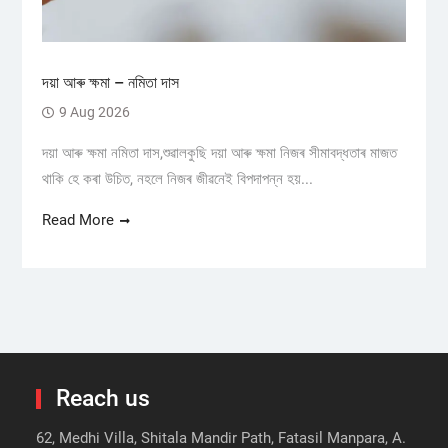
দয়া আৰু ক্ষমা – নমিতা দাস
9 Aug 2026
দয়া আৰু ক্ষমা নমিতা দাস,শুৱালকুছি দয়া আৰু ক্ষমা নিজৰ সীমাবদ্ধতাৰ মাজত
থাকি হে কৰা উচিত, নহলে নিজৰ জীৱনেই বিপদাপন্ন হয়...
Read More
Reach us
62, Medhi Villa, Shitala Mandir Path, Fatasil Manpara, A.