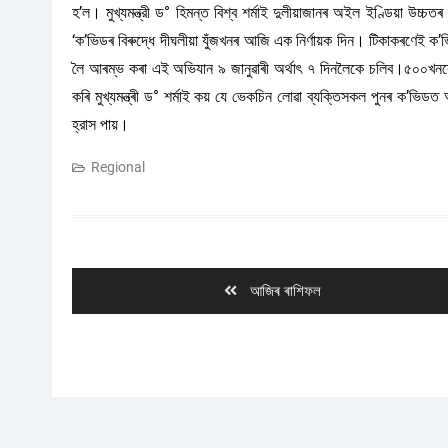
হ’ল। মুখ্যমন্ত্রী ড° হিমন্ত বিশ্ব শৰ্মাই দুলীয়াজানৰ অইল ইণ্ডিয়া উচ্চত
‘ক’ভিডৰ বিৰুদ্ধে দীঘলীয়া যুঁজখনৰ আজি এক নিৰ্ণায়ক দিন। টিকাকৰণেই ক
লৈ আৰম্ভ কৰা এই অভিযান ৯ জানুৱাৰী অৰ্থাৎ ৭ দিনলৈকে চলিব।৫০০খনৰো অধ
কৰি মুখ্যমন্ত্ৰী ড° শৰ্মাই কয় যে ভেকচিন লোৱা ব্যক্তিসকল পুনৰ ক’ভি
হ্রাস পায়।
Regional
Post
navigation
Previous
আজিৰ ৰাশিফল
post: