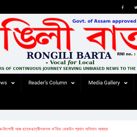
Faceb
ews
Reader’s Column
Media Gallery
-কিশোৰী আৰু ছাত্ৰ-ছাত্ৰীসকলক ক’ভিড ভেকচিন প্রদান অভিযান আৰম্ভ