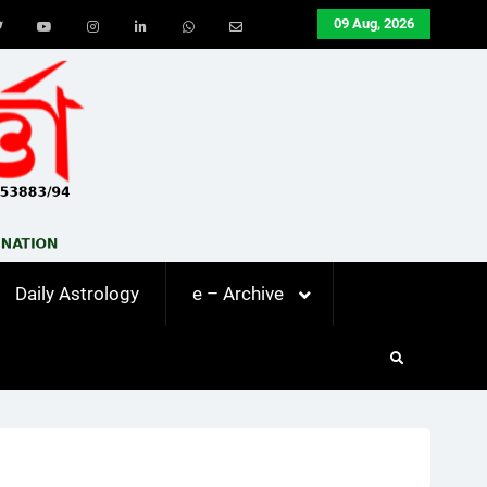
09 Aug, 2026
ook
Twitter
Youtube
Instagram
LinkedIn
Whatsapp
Email
Daily Astrology
e – Archive