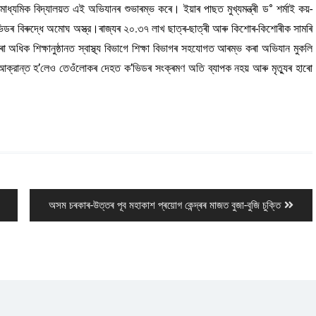
ৰ মাধ্যমিক বিদ্যালয়ত এই অভিযানৰ শুভাৰম্ভ কৰে। ইয়াৰ পাছত মুখ্যমন্ত্ৰী ড° শৰ্মাই কয়-
’ভিডৰ বিৰুদ্ধে অমোঘ অস্ত্র।ৰাজ্যৰ ২০.৩৭ লাখ ছাত্ৰ-ছাত্ৰী আৰু কিশোৰ-কিশোৰীক সামৰি
িক শিক্ষানুষ্ঠানত স্বাস্থ্য বিভাগে শিক্ষা বিভাগৰ সহযোগত আৰম্ভ কৰা অভিযান মুকলি
ডত আক্রান্ত হ’লেও তেওঁলোকৰ দেহত ক’ভিডৰ সংক্ৰমণ অতি ব্যাপক নহয় আৰু মৃত্যুৰ হাৰো
Next
অসম চৰকাৰ-উত্তৰ পূব মহাকাশ প্ৰয়োগ কেন্দ্ৰৰ মাজত বুজা-বুজি চুক্তি
post: