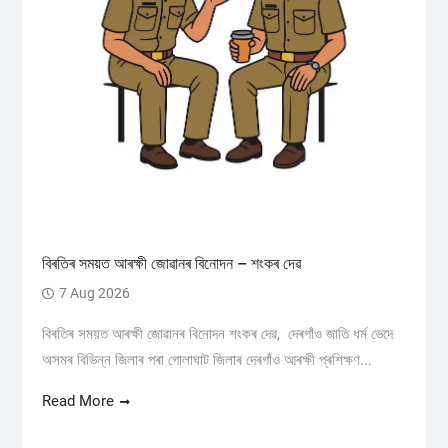
বিৰতিৰ সময়ত আৰক্ষী জোৱানৰ বিনোদন – শংকৰ দেৱ
7 Aug 2026
বিৰতিৰ সময়ত আৰক্ষী জোৱানৰ বিনোদন শংকৰ দেৱ, দেৰগাঁও জাতি ধৰ্ম ভেদে
অসমৰ বিভিন্ন জিলাৰ পৰা গোলাঘাট জিলাৰ দেৰগাঁও আৰক্ষী প্ৰশিক্ষণ...
Read More