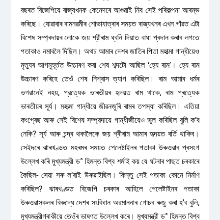
বছৰত বিজেপিয়ে ৰাজ্যখনক কেনেদৰে আগুৱাই নিব সেই পৰিকল্পনা আৰম্ভ
কৰিছে। যোৱাবাৰ ৰামনৱমীৰ শোভাযাত্ৰাৰ সময়ত ৰাজ্যখনৰ এখন গাঁৱত এটা
বিশেষ সম্প্ৰদায়ৰ লোকে জয় শ্রীৰাম ধ্বনি দিয়াত বাধা প্ৰদান কৰাৰ লগতে
পতাকাও নমাবলৈ দিছিল। অথচ আমাৰ দেশৰ জাতিৰ পিতা মহাত্মা গান্ধীয়েও
মৃত্যুৰ আগমুহূৰ্তত উচ্চাৰণ কৰা শেষ শব্দটো আছিল ‘হ্যে ৰাম’। হ্যে ৰাম
উচ্চাৰণ কৰিহে তেওঁ শেষ নিশ্বাস ত্যাগ কৰিছিল। ৰাম আমাৰ ধৰ্মৰ
ভগৱানেই নহয়, প্রত্যেক ভাৰতীয়ৰ হৃদয়ত ৰাম থাকে, ৰাম প্ৰত্যেক
ভাৰতীয়ৰ সূর্য। মহাত্মা গান্ধীয়ে জীৱনজুৰি ৰামৰ তপস্যা কৰিছিল। এতিয়া
কংগ্ৰেছ আৰু সেই বিশেষ সম্প্রদায়ে গান্ধীজীয়েও ভুল কৰিছিল বুলি ক’ব
নেকি? সূর্য আৰু চন্দ্ৰ থকালৈকে জয় শ্ৰীৰাম আমাৰ হৃদয়ত বৰ্তি থাকিব।
সেইদৰে ঝাৰখণ্ডত মহৰমৰ সময়ত পেলেষ্টাইনৰ পতাকা উৰুওৱাৰ প্ৰসংগ
উল্লেখ কৰি মুখ্যমন্ত্রী ড° হিমন্ত বিশ্ব শৰ্মাই কয় যে ঘটনাৰ পাছত চৰকাৰে
কৈছিল- সেয়া সৰু ল’ৰাই উৰুৱাইছিল। কিন্তু সেই পতাকা কোনে নির্মাণ
কৰিছিল? ঝাৰখণ্ডত বিজেপি চৰকাৰ আহিলে পেলেষ্টাইনৰ পতাকা
উৰুওৱাসকলৰ বিৰুদ্ধে দেশৰ সংবিধান অৱমাননাৰ গোচৰ ৰুজু কৰা হ’ব বুলি,
মুখ্যমন্ত্রীগৰাকীয়ে তেওঁৰ ভাষণত উল্লেখ কৰে। মুখ্যমন্ত্রী ড° হিমন্ত বিশ্ব