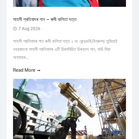
সাহসী প্ৰতিবাদৰ গান – ৰুমী কলিতা দত্ত
7 Aug 2026
সাহসী প্ৰতিবাদৰ গান ৰুমী কলিতা দত্ত ২ নং কেন্দুগুৰি,ডিব্ৰুগড় তুমিয়েই
নহয়জানো সাহসী প্ৰতিবাদৰ এটি চিৰপৰিচিত চিৰন্তন গান, যাচি দিয়া
অন্যায়ৰ...
Read More