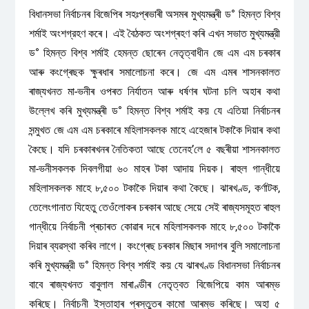
বিধানসভা নিৰ্বাচনৰ বিজেপিৰ সহঃপ্ৰভাৰী অসমৰ মুখ্যমন্ত্ৰী ড° হিমন্ত বিশ্ব
শৰ্মাই অংশগ্রহণ কৰে। এই বৈঠকত অংশগ্ৰহণ কৰি এখন সভাত মুখ্যমন্ত্রী
ড° হিমন্ত বিশ্ব শৰ্মাই হেমন্ত ছোৰেন নেতৃত্বাধীন জে এম এম চৰকাৰ
আৰু কংগ্ৰেছক ক্ষুৰধাৰ সমালোচনা কৰে। জে এম এমৰ শাসনকালত
ৰাজ্যখনত মা-ভনীৰ ওপৰত নিৰ্যাতন আৰু ধৰ্ষণৰ ঘটনা চলি অহাৰ কথা
উল্লেখ কৰি মুখ্যমন্ত্ৰী ড° হিমন্ত বিশ্ব শৰ্মাই কয় যে এতিয়া নিৰ্বাচনৰ
সন্মুখত জে এম এম চৰকাৰে মহিলাসকলক মাহে এহেজাৰ টকাকৈ দিয়াৰ কথা
কৈছে। যদি চৰকাৰখনৰ নৈতিকতা আছে তেনেহ’লে ৫ বছৰীয়া শাসনকালত
মা-ভনীসকলক দিবলগীয়া ৬০ মাহৰ টকা আদায় দিয়ক। ৰাহুল গান্ধীয়ে
মহিলাসকলক মাহে ৮,৫০০ টকাকৈ দিয়াৰ কথা কৈছে। ঝাৰখণ্ড, কর্ণাটক,
তেলেংগানাত যিহেতু তেওঁলোকৰ চৰকাৰ আছে সেয়ে সেই ৰাজ্যসমূহত ৰাহুল
গান্ধীয়ে নির্বাচনী প্ৰচাৰত কোৱাৰ দৰে মহিলাসকলক মাহে ৮,৫০০ টকাকৈ
দিয়াৰ ব্যৱস্থা কৰিব লাগে। কংগ্ৰেছ চৰকাৰ মিছাৰ সদাগৰ বুলি সমালোচনা
কৰি মুখ্যমন্ত্রী ড° হিমন্ত বিশ্ব শর্মাই কয় যে ঝাৰখণ্ড বিধানসভা নিৰ্বাচনৰ
বাবে ৰাজ্যখনত বাবুলাল মাৰাণ্ডীৰ নেতৃত্বত বিজেপিয়ে কাম আৰম্ভ
কৰিছে। নিৰ্বাচনী ইস্তাহাৰ প্ৰস্তুতৰ কামো আৰম্ভ কৰিছে। অহা ৫