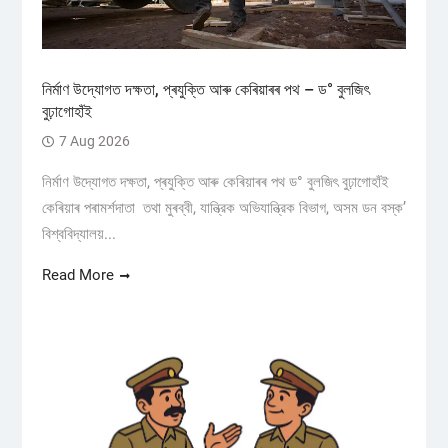
নিৰ্মাণ উদ্যোগত দক্ষতা, প্ৰযুক্তি আৰু কেৰিয়াৰৰ পথ – ড° বুলজিৎ
বুঢ়াগোহাঁই
7 Aug 2026
নিৰ্মাণ উদ্যোগত দক্ষতা, প্ৰযুক্তি আৰু কেৰিয়াৰৰ পথ ড° বুলজিৎ বুঢ়াগোহাঁই
কেৰিয়াৰ পৰামৰ্শদাতা তথা মুৰব্বী, যান্ত্রিক অভিযান্ত্রিক বিভাগ, অসম ডন বস্ক’
বিশ্ববিদ্যালয়...
Read More