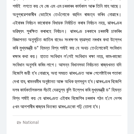
শৰ্মাই লগতে কয় যে জে এম এম চৰকাৰৰ কাৰ্যকাল আৰু তিনি মাহ আছে।
অনুপ্ৰৱেশকাৰীৰ ভোটেৰে তেওঁলোকে বহুদিন ৰাজত্ব কৰিব নোৱাৰে।
এইবাৰৰ নিৰ্বাচন কাৰোবাক বিধায়ক নির্বাচিত কৰাৰ নিৰ্বাচন নহয়, ঝাৰখণ্ডৰ
ভৱিষ্যৎ সুৰক্ষিত কৰাৰহে নিৰ্বাচন। ঝাৰখণ্ড চৰকাৰে চৰকাৰী চাকৰিৰ
বিজ্ঞাপনত অনুসূচিত জাতিৰ বাবেও সংৰক্ষণৰ ব্যৱস্থা নৰখাৰ কথা উল্লেখ
কৰি মুখ্যমন্ত্রী ড° হিমন্ত বিশ্ব শর্মাই কয় যে অথচ তেওঁলোকেই সংবিধান
ৰক্ষাৰ কথা কয়। হাতত সংবিধান ল’লেই সংবিধান ৰক্ষা নহয়, কাম-কাজো
সংবিধান অনুসৰি কৰিব লাগে। আসন্ন বিধানসভা নির্বাচনত ৰাজ্যখনত যদি
বিজেপি জয়ী হ’ব নোৱাৰে, অহা সময়ত ঝাৰখণ্ডত আৰু পেলেষ্টাইনৰ পতাকা
দেখা যাব, ৰামনবমীৰ অনুষ্ঠানত আৰু অধিক হুলস্থূল হ’ব।ঝাৰখণ্ডৰ বিজেপি
দলৰ কার্যকর্তাসকলক সঁচাই দেৱতুল্য বুলি উল্লেখ কৰি মুখ্যমন্ত্রী ড° হিমন্ত
বিশ্ব শৰ্মাই কয় যে ঝাৰখণ্ডত এইবাৰ বিজেপিৰ চৰকাৰ গঠন হ’লে দেশৰ
৫খন আগশাৰীৰ ৰাজ্যৰ ভিতৰত ঝাৰখণ্ডকো গঢ়ি তোলা হ’ব।
National