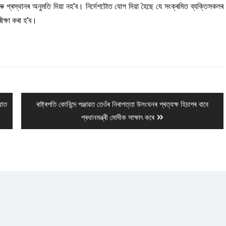
ৰস্থানৰ অনুমতি দিয়া নহ’ব। নিৰ্দেশটোত যোগ দিয়া হৈছে যে সংক্ৰমিত ব্যক্তিসকলৰ
ৰীক্ষা কৰা হ’ব।
Next
ধাত
ৰাষ্ট্ৰপতি কোবিন্দে পঞ্জাৱত তেওঁৰ নিৰাপত্তা উলংঘনৰ প্ৰত্যক্ষ হিচাপৰ বাবে
post:
প্ৰধানমন্ত্ৰী মোদীক সাক্ষাৎ কৰে