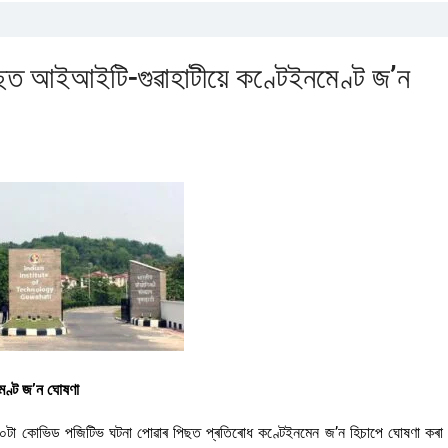
ছত আইআইটি-গুৱাহাটীয়ে কণ্টেইনমেণ্ট জ’ন
েণ্ট জ’ন ঘোষণা
দত ৬০টা কোভিড পজিটিভ ঘটনা পোৱাৰ পিছত প্ৰতিৰোধ কণ্টেইনমেন জ’ন হিচাপে ঘোষণা কৰা