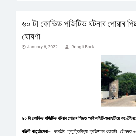
৬০ টা কোভিড পজিটিভ ঘটনাৰ পোৱাৰ পি
ঘোষণা
January 6, 2022
Rongili Barta
৬০ টা কোভিড পজিটিভ ঘটনাৰ পোৱাৰ পিছত আইআইটি-গুৱাহাটীয়ে কণ্টেইনম
ৰঙিলী বাৰ্ত্তাসেৱা
– ভাৰতীয় প্ৰযুক্তিবিদ্যা প্ৰতিষ্ঠানৰ গুৱাহাটী চৌহ