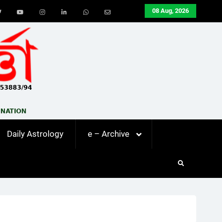
08 Aug, 2026
ook
Twitter
Youtube
Instagram
LinkedIn
Whatsapp
Email
Daily Astrology
e – Archive