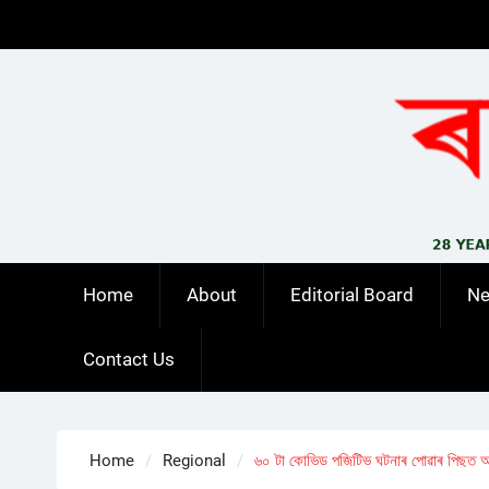
Skip
to
content
Home
About
Editorial Board
N
Contact Us
Home
Regional
৬০ টা কোভিড পজিটিভ ঘটনাৰ পোৱাৰ পিছত আ