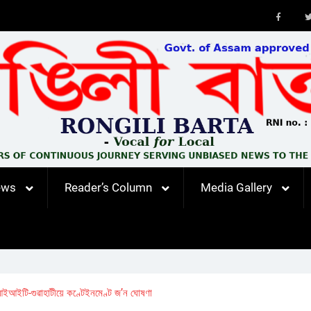
Faceb
ews
Reader’s Column
Media Gallery
ইআইটি-গুৱাহাটীয়ে কণ্টেইনমেণ্ট জ’ন ঘোষণা