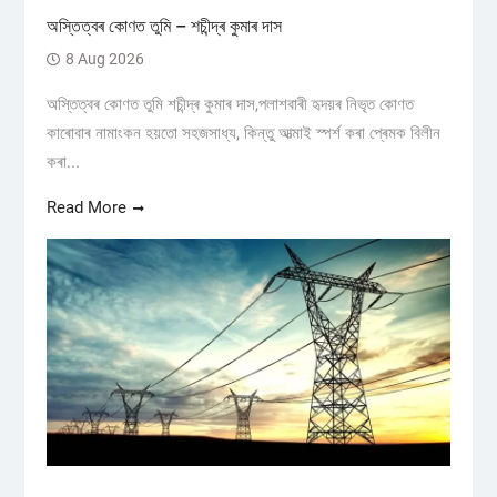
অস্তিত্বৰ কোণত তুমি – শচীন্দ্ৰ কুমাৰ দাস
8 Aug 2026
অস্তিত্বৰ কোণত তুমি শচীন্দ্ৰ কুমাৰ দাস,পলাশবাৰী হৃদয়ৰ নিভৃত কোণত
কাৰোবাৰ নামাংকন হয়তো সহজসাধ্য, কিন্তু আত্মাই স্পৰ্শ কৰা প্ৰেমক বিলীন
কৰা...
Read More