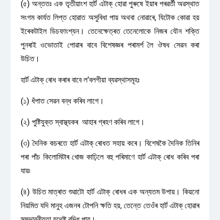
(৫) অন্ততঃ এক তৃতীয়াংশ হার্ট এটাক্ হোৱা পুৰুষে ইয়াৰ পৰৱৰ্তী অৱস্থাত
সংগম কার্যত লিপ্ত হোৱাত অসুবিধা পায় অথবা নোৱাৰে, যিটোক কোৱা হয়
ইৰেকটাইল ডিচফাংশ্যন। তেনেক্ষেত্ৰত তেনেলোকে নিজৰ যৌন শক্তি
পুনৰাই ওভোতাই পোৱাৰ বাবে বিশেষজ্ঞৰ পৰামৰ্শ লৈ ঔষধ সেৱন কৰা
উচিত।
হার্ট এটাক্ ৰোধ কৰাৰ বাবে ল’বলগীয়া ব্যৱস্থাসমূহঃ
(১) ধঁপাত সেৱন বন্ধ কৰিব লাগে।
(২) পুষ্টিযুক্ত স্বাস্থ্যকৰ আহাৰ গ্ৰহণ কৰিব লাগে।
(৩) দৈনিক কচৰতে হার্ট এটাক্ ৰোধত সহায় কৰে। বিশেষকৈ দৈনিক তিনিৰ
পৰা পাঁচ কিলোমিটাৰ খোজ কাঢ়িলে বহু পৰিমাণে হার্ট এটাক্ ৰোধ কৰিব পৰা
যায়৷
(৪) উচিত মাত্ৰাত শুৱাটো হার্ট এটাক্ ৰোধৰ এক অন্যতম উপায়। কিয়নো
নিয়মিত যদি মানুহ এজনৰ টোপনি ক্ষতি হয়, তেন্তে তেওঁৰ হাৰ্ট এটাক্ হোৱাৰ
সম্ভাৱনীয়তা যথেষ্ট বৃদ্ধি পায়।