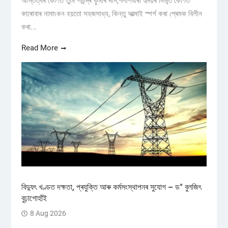
অস্তিত্বৰ কোণত তুমি শচীন্দ্ৰ কুমাৰ দাস,পলাশবাৰী হৃদয়ৰ নিভৃত কোণত
কাৰোবাৰ নামাংকন হয়তো সহজসাধ্য, কিন্তু আত্মাই স্পৰ্শ কৰা প্ৰেমক বিলীন
কৰা...
Read More
বিদ্যুৎ খণ্ডত দক্ষতা, প্ৰযুক্তি আৰু কৰ্মসংস্থাপনৰ সুযোগ – ড° বুলজিৎ
বুঢ়াগোহাঁই
8 Aug 2026