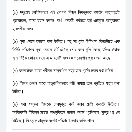
(৫) মধুমেহ ৰোগীসকলে এই ৰোগক নিজৰ নিয়ন্ত্ৰণত ৰখাটো অত্যন্তই
প্রয়োজন, যাতে ইয়াৰ ফলত তেওঁ পৰৱৰ্তী পৰ্যায়ত হার্ট এটাকৃত আক্রান্ত
হ’বলগীয়া নহয়।
(৬) সুৰা সেৱন কমকৈ কৰা উচিত। বহু সংখ্যক চিকিৎসা বিজ্ঞানীয়ে এক
নিৰ্দিষ্ট পৰিমাণৰ সুৰা সেৱনে হার্ট এটাক্ ৰোধ কৰে বুলি কৈছে যদিও ইয়াক
সুনির্দিষ্টকৈ কোৱাৰ বাবে আৰু যথেষ্ট সংখ্যক গৱেষণাৰ প্রয়োজন আছে।
(৭) কলেষ্টেৰল যাতে শৰীৰত মাত্ৰাধিক নহয় তাৰ প্রতি নজৰ ৰখা উচিত।
(৮) নিজৰ ওজন যাতে মাত্রাধিকভাৱে বাঢ়ি নাযায় তাৰ প্ৰতিও যত্ন কৰা
উচিত।
(৯) যথা সম্ভৱ নিজকে চাপমুক্ত কৰি ৰখাৰ চেষ্টা কৰাটো উচিত।
আজিকালি বিভিন্ন ঠাইত চাপমুক্তিৰ নানান ধৰণৰ প্রশিক্ষণ কেন্দ্র গঢ় লৈ
উঠিছে। যিসমূহে মানুহক যথেষ্ট পৰিমাণে সহায় কৰিব পাৰে।