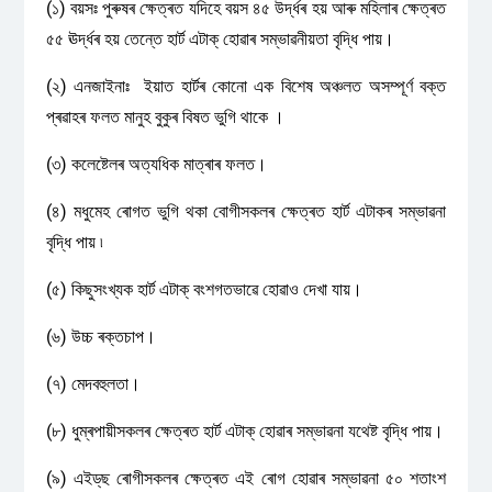
(১) বয়সঃ পুৰুষৰ ক্ষেত্ৰত যদিহে বয়স ৪৫ উৰ্দ্ধৰ হয় আৰু মহিলাৰ ক্ষেত্ৰত
৫৫ ঊৰ্দ্ধৰ হয় তেন্তে হার্ট এটাক্ হোৱাৰ সম্ভাৱনীয়তা বৃদ্ধি পায়।
(২) এনজাইনাঃ ইয়াত হাৰ্টৰ কোনো এক বিশেষ অঞ্চলত অসম্পূর্ণ বক্ত
প্ৰৱাহৰ ফলত মানুহ বুকুৰ বিষত ভুগি থাকে ।
(৩) কলেষ্টেলৰ অত্যধিক মাত্ৰাৰ ফলত।
(৪) মধুমেহ ৰোগত ভুগি থকা বোগীসকলৰ ক্ষেত্ৰত হার্ট এটাকৰ সম্ভাৱনা
বৃদ্ধি পায় ৷
(৫) কিছুসংখ্যক হার্ট এটাক্ বংশগতভাৱে হোৱাও দেখা যায়।
(৬) উচ্চ ৰক্তচাপ।
(৭) মেদবহুলতা।
(৮) ধুম্ৰপায়ীসকলৰ ক্ষেত্ৰত হার্ট এটাক্ হোৱাৰ সম্ভাৱনা যথেষ্ট বৃদ্ধি পায়।
(৯) এইড্‌ছ ৰোগীসকলৰ ক্ষেত্ৰত এই ৰোগ হোৱাৰ সম্ভাৱনা ৫০ শতাংশ