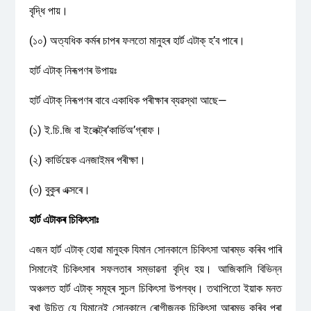
বৃদ্ধি পায়।
(১০) অত্যধিক কৰ্মৰ চাপৰ ফলতো মানুহৰ হার্ট এটাক্ হ’ব পাৰে।
হার্ট এটাক্‌ নিৰূপণৰ উপায়ঃ
হার্ট এটাক্‌ নিৰূপণৰ বাবে একাধিক পৰীক্ষাৰ ব্যৱস্থা আছে—
(১) ই.চি.জি বা ইলেক্ট্ৰ’কার্ডিঅ’গ্ৰাফ।
(২) কাৰ্ডিয়েক এনজাইমৰ পৰীক্ষা।
(৩) বুকুৰ এক্সৰে।
হার্ট এটাকৰ চিকিৎসাঃ
এজন হার্ট এটাক্ হোৱা মানুহক যিমান সোনকালে চিকিৎসা আৰম্ভ কৰিব পাৰি
সিমানেই চিকিৎসাৰ সফলতাৰ সম্ভাৱনা বৃদ্ধি হয়। আজিকালি বিভিন্ন
অঞ্চলত হার্ট এটাক্ সমূহৰ সুচল চিকিৎসা উপলব্ধ। তথাপিতো ইয়াক মনত
ৰখা উচিত যে যিমানেই সোনকালে ৰোগীজনক চিকিৎসা আৰম্ভ কৰিব পৰা