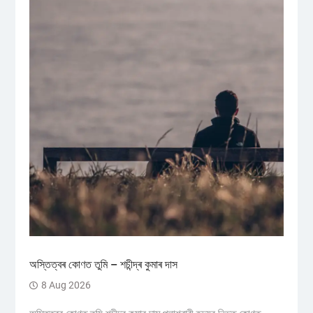
অস্তিত্বৰ কোণত তুমি – শচীন্দ্ৰ কুমাৰ দাস
8 Aug 2026