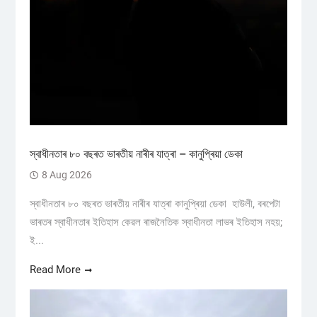
স্বাধীনতাৰ ৮০ বছৰত ভাৰতীয় নাৰীৰ যাত্ৰা – কানুপ্ৰিয়া ডেকা
8 Aug 2026
স্বাধীনতাৰ ৮০ বছৰত ভাৰতীয় নাৰীৰ যাত্ৰা কানুপ্ৰিয়া ডেকা হাউলী, বৰপেটা
ভাৰতৰ স্বাধীনতাৰ ইতিহাস কেৱল ৰাজনৈতিক স্বাধীনতা লাভৰ ইতিহাস নহয়;
ই...
Read More