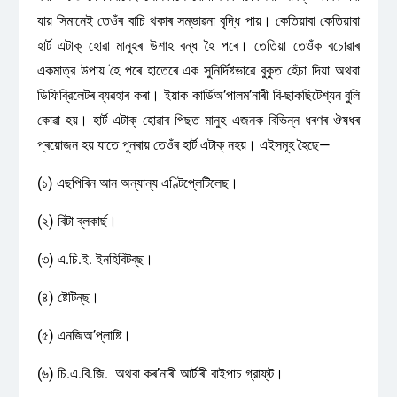
যায় সিমানেই তেওঁৰ বাচি থকাৰ সম্ভাৱনা বৃদ্ধি পায়। কেতিয়াবা কেতিয়াবা
হার্ট এটাক্ হোৱা মানুহৰ উশাহ বন্ধ হৈ পৰে। তেতিয়া তেওঁক বচোৱাৰ
একমাত্র উপায় হৈ পৰে হাতেৰে এক সুনির্দিষ্টভাৱে বুকুত হেঁচা দিয়া অথবা
ডিফিব্রিলেটৰ ব্যৱহাৰ কৰা। ইয়াক কাৰ্ডিঅ’পালম’নাৰী বি-ছাকছিটেশ্যন বুলি
কোৱা হয়। হার্ট এটাক্ হোৱাৰ পিছত মানুহ এজনক বিভিন্ন ধৰণৰ ঔষধৰ
প্ৰয়োজন হয় যাতে পুনৰায় তেওঁৰ হার্ট এটাক্ নহয়। এইসমূহ হৈছে—
(১) এছপিবিন আন অন্যান্য এণ্টিপ্লেটিলেছ।
(২) বিটা ব্লকাৰ্ছ।
(৩) এ.চি.ই. ইনহিবিটব্‌ছ।
(৪) ষ্টেটিন্‌ছ।
(৫) এনজিঅ’প্লাষ্টি।
(৬) চি.এ.বি.জি. অথবা কৰ’নাৰী আৰ্টাৰী বাইপাচ গ্রাফ্‌ট।