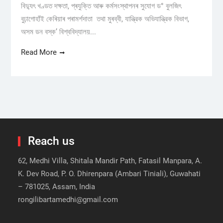
বিদ্যুৎ খণ্ডত দক্ষতা, প্ৰযুক্তি আৰু কৰ্মসংস্থাপনৰ সুযোগ ড° বুলজিৎ
বুঢ়াগোহাঁই কেৰিয়াৰ পৰামৰ্শদাতা তথা মুৰব্বী, যান্ত্রিক অভিযান্ত্রিক বিভাগ,
অসম ডন বস্ক’ বিশ্ববিদ্যালয়...
Read More
Reach us
62, Medhi Villa, Shitala Mandir Path, Fatasil Manpara, A.
K. Dev Road, P. O. Dhirenpara (Ambari Tiniali), Guwahati
– 781025, Assam, India
rongilibartamedhi@gmail.com