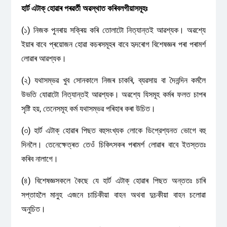
হার্ট এটাক্ হোৱাৰ পৰৱৰ্তী অৱস্থাত কৰিবলগীয়াসমূহঃ
(১) নিজক পুনৰায় সক্ৰিয় কৰি তোলাটো নিত্যান্তই আৱশ্যক। অৱশ্যে
ইয়াৰ বাবে প্ৰয়োজন হোৱা কচৰসমূহৰ বাবে হৃদৰোগ বিশেষজ্ঞৰ পৰা পৰামৰ্শ
লোৱাৰ আৱশ্যক।
(২) যথাসম্ভৱ খুব সোনকালে নিজৰ চাকৰি, ব্যৱসায় বা দৈনন্দিন কৰ্মলৈ
উভতি যোৱাটো নিত্যান্তই আৱশ্যক। অৱশ্যে যিসমূহ কৰ্মৰ ফলত চাপৰ
সৃষ্টি হয়, তেনেসমূহ কৰ্ম যথাসম্ভৱ পৰিহাৰ কৰা উচিত।
(৩) হার্ট এটাক্ হোৱাৰ পিছত বহুসংখ্যক লোকে ডিপ্রেশ্যনত ভোগে বহু
দিনলৈ। তেনেক্ষেত্ৰত তেওঁ চিকিৎসকৰ পৰামর্শ লোৱাৰ বাবে ইতস্ততঃ
কৰিব নালাগে।
(৪) বিশেষজ্ঞসকলে কৈছে যে হার্ট এটাক্ হোৱাৰ পিছত অন্ততঃ চাৰি
সপ্তাহলৈ মানুহ এজনে চাচিকীয়া বাহন অথবা দুচকীয়া বাহন চলোৱা
অনুচিত।