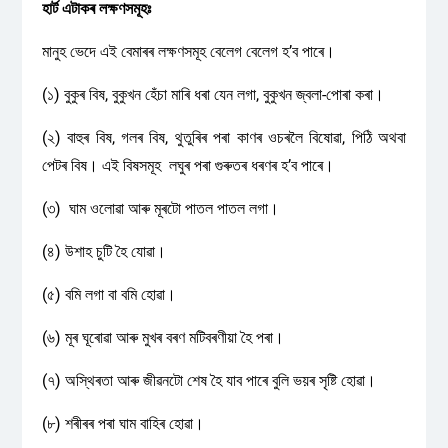
হাৰ্ট এটাকৰ লক্ষণসমূহঃ
মানুহ ভেদে এই বেমাৰৰ লক্ষণসমূহ বেলেগ বেলেগ হ’ব পাৰে।
(১) বুকুৰ বিষ, বুকুখন হেঁচা মাৰি ধৰা যেন লগা, বুকুখন জ্বলা-পোৰা কৰা।
(২) বাহুৰ বিষ, গলৰ বিষ, থুতুৰিৰ পৰা কাণৰ ওচৰলৈ বিষোৱা, পিঠি অথবা
পেটৰ বিষ। এই বিষসমূহ লঘুৰ পৰা গুৰুতৰ ধৰণৰ হ’ব পাৰে।
(৩) ঘাম ওলোৱা আৰু মূৰটো পাতল পাতল লগা।
(৪) উশাহ চুটি হৈ যোৱা।
(৫) বমি লগা বা বমি হোৱা।
(৬) মূৰ ঘূৰোৱা আৰু মুখৰ বৰণ মটিবৰণীয়া হৈ পৰা।
(৭) অস্থিৰতা আৰু জীৱনটো শেষ হৈ যাব পাৰে বুলি ভয়ৰ সৃষ্টি হোৱা।
(৮) শৰীৰৰ পৰা ঘাম বাহিৰ হোৱা।