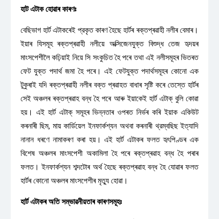
হাট এটাক হোৱাৰ কাৰণঃ
বেছিভাগ হার্ট এটাকৰেই প্রকৃত কাৰণ হৈছে হাৰ্টৰ ৰক্তপ্ৰৱাহী নলীৰ বেমাৰ।
ইয়াৰ যিসমূহ ৰক্তপ্ৰৱাহী নলীয়ে অক্সিজেনযুক্ত বিশুদ্ধ তেজ হৃদয়ৰ
মাংসপেশীলৈ কঢ়িয়াই নিয়ে সি সংকুচিত হৈ পৰে তথা এই নলীসমূহৰ ভিতৰত
ফেট যুক্ত পদার্থ জমা হৈ পৰে। এই ফেটযুক্ত পদার্থসমূহৰ কোনো এক
টুকুৰাই যদি ৰক্তপ্ৰৱাহী নলীৰ বক্ত প্ৰৱাহত বাধাৰ সৃষ্টি কৰে তেস্তে হাৰ্টৰ
সেই অঞ্চলৰ ৰক্তপ্ৰৱাহ বন্ধ হৈ পৰে আৰু ইয়াকেই হার্ট এটাক্ বুলি কোৱা
হয়। এই হার্ট এটাক্ সমূহৰ ভিন্নতাৰ ওপৰত নিৰ্ভৰ কৰি ইয়াক একিউট
কৰনাৰী ছিম, মায় কার্ডিয়েল ইনফার্কশ্যন অথবা কৰনাৰী থ্রম্বছিছ ইত্যাদি
নানান ধৰণে নামাকৰণ কৰা হয়। এই হার্ট এটাকৰ ফলত হৃৎপিণ্ডৰ এক
বিশেষ অঞ্চলৰ মাংসপেশী অকামিলা হৈ পৰে ৰক্তপ্ৰৱাহ বন্ধ হৈ পৰাৰ
ফলত। ইনফার্কশ্যন শব্দটোৰ অৰ্থ হৈছে ৰক্তপ্ৰৱাহ বন্ধ হৈ যোৱাৰ ফলত
হাৰ্টৰ কোনো অঞ্চলৰ মাংসপেশীৰ মৃত্যু হোৱা।
হার্ট এটাকৰ অতি সম্ভাৱনীয়তাৰ কাৰণসমূহঃ